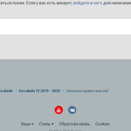
ться позже. Если у вас есть аккаунт,
войдите в него
для написания
scalade
Escalade IV 2015 - 2020
Сколько нужно масла?
Язык
Стиль
Обратная связь
Cookies