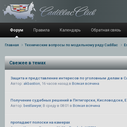
Форум
Правила
Календарь
Обратная связь
Главная
Технические вопросы по модельному ряду Cadillac
E
Свежее в темах
Защита и представление интересов по уголовным делам в С
Автор:
akbastion
,
16 часов назад
в
Всякая всячина
Получение судебных решений в Пятигорске, Кисловодске, Е
Автор:
bestlawyer
,
В среду в 08:01
в
Всякая всячина
пропадают полоски на камерах