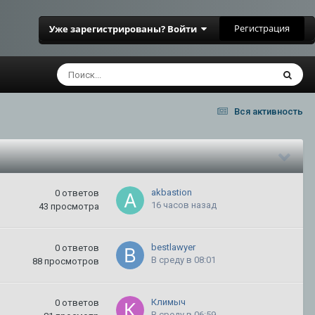
Регистрация
Уже зарегистрированы? Войти
Вся активность
akbastion
0
ответов
16 часов назад
43
просмотра
bestlawyer
0
ответов
В среду в 08:01
88
просмотров
Климыч
0
ответов
В среду в 06:59