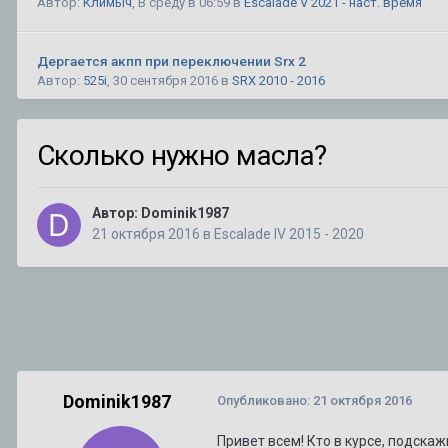
Автор:
Климыч
,
В среду в 06:59
в
Escalade V 2021 - наст. время
Дергается акпп при переключении Srx 2
Автор:
525i
,
30 сентября 2016
в
SRX 2010 - 2016
Не могу добить сборку магнитолы типа Тесла на SRX2
Сколько нужно масла?
Автор:
mironyuk59
,
27 июля
в
SRX 2010 - 2016
Автор:
Dominik1987
кадиллак срх 2 не открывается дверь багажника
1
2
21 октября 2016
в
Escalade IV 2015 - 2020
Автор:
Князь
,
26 февраля 2019
в
SRX 2010 - 2016
Разделительная сетка в багажник на SRX 1
Автор:
CADILLAC
,
10 августа 2025
в
SRX
Планирую продажу уникального BLS
Автор:
DeathRow
,
11 июля
в
BLS
Dominik1987
Опубликовано:
21 октября 2016
Привет всем! Кто в курсе, подска