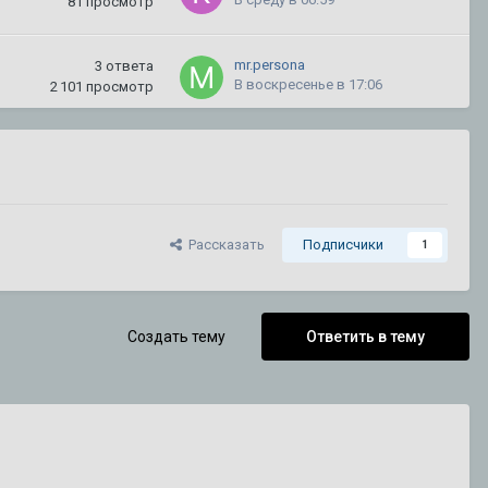
81
просмотр
mr.persona
3
ответа
В воскресенье в 17:06
2 101
просмотр
mironyuk59
5
ответов
31 июля
650
просмотров
kletchatyi1
38
ответов
Рассказать
Подписчики
1
30 июля
252 757
просмотров
CADILLAC
3
ответа
Создать тему
Ответить в тему
18 июля
3 008
просмотров
DeathRow
3
ответа
15 июля
1 156
просмотров