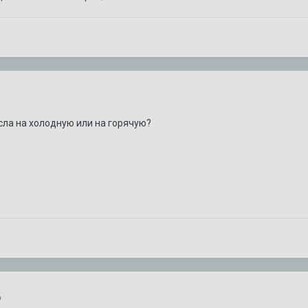
сла на холодную или на горячую?
ю