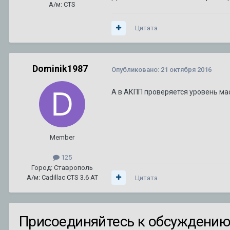
А/м: CTS
Цитата
Dominik1987
Опубликовано:
21 октября 2016
А в АКПП проверяется уровень ма
Member
125
Город: Ставрополь
А/м: Cadillac CTS 3.6 AT
Цитата
Присоединяйтесь к обсуждени