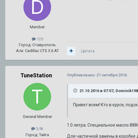
ТО XT5
1
2
3
4
7
Автор:
Amidd
,
1 августа 2017
в
XT5
92 или 95 - что лучше ???
1
2
3
Member
Автор:
A446MO
,
24 июня 2011
в
Escalade III 2006 — 2014
125
Город: Ставрополь
А/м: Cadillac CTS 3.6 AT
Цитата
TuneStation
Опубликовано:
21 октября 2016
21.10.2016 в 07:07, Dominik19
Привет всем! Кто в курсе, подс
General Member
1.0 литра. Специальное масло 888
3,9k
Город: Тайга
Для частичной замены в коробке д