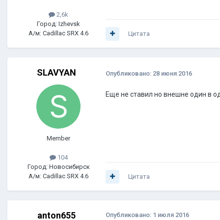
2,6k
Город: Izhevsk
А/м: Cadillac SRX 4.6
Цитата
SLAVYAN
Опубликовано:
28 июня 2016
Еще не ставил но внешне один в о
Member
104
Город: Новосибирск
А/м: Cadillac SRX 4.6
Цитата
anton655
Опубликовано:
1 июля 2016