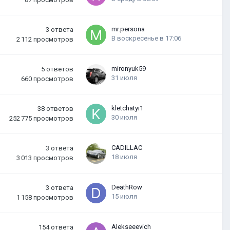
mr.persona
3
ответа
В воскресенье в 17:06
2 112
просмотров
mironyuk59
5
ответов
31 июля
660
просмотров
kletchatyi1
38
ответов
30 июля
252 775
просмотров
CADILLAC
3
ответа
18 июля
3 013
просмотров
DeathRow
3
ответа
15 июля
1 158
просмотров
Alekseeevich
154
ответа