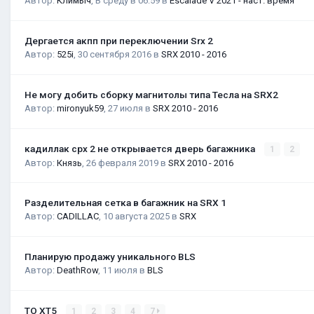
Автор:
Климыч
,
В среду в 06:59
в
Escalade V 2021 - наст. время
Дергается акпп при переключении Srx 2
Автор:
525i
,
30 сентября 2016
в
SRX 2010 - 2016
Не могу добить сборку магнитолы типа Тесла на SRX2
Автор:
mironyuk59
,
27 июля
в
SRX 2010 - 2016
кадиллак срх 2 не открывается дверь багажника
1
2
Автор:
Князь
,
26 февраля 2019
в
SRX 2010 - 2016
Разделительная сетка в багажник на SRX 1
Автор:
CADILLAC
,
10 августа 2025
в
SRX
Планирую продажу уникального BLS
Автор:
DeathRow
,
11 июля
в
BLS
ТО XT5
1
2
3
4
7