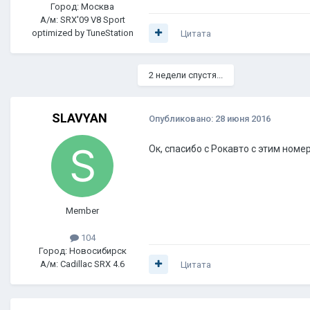
Город: Москва
А/м: SRX'09 V8 Sport
optimized by TuneStation
Цитата
2 недели спустя...
SLAVYAN
Опубликовано:
28 июня 2016
Ок, спасибо с Рокавто с этим ном
Member
104
Город: Новосибирск
А/м: Cadillac SRX 4.6
Цитата