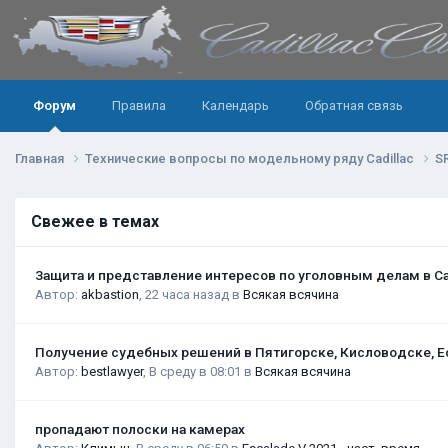
Форум
Правила
Календарь
Обратная связь
Главная
Технические вопросы по модельному ряду Cadillac
S
Свежее в темах
Защита и представление интересов по уголовным делам в С
Автор:
akbastion
,
22 часа назад
в
Всякая всячина
Получение судебных решений в Пятигорске, Кисловодске, Е
Автор:
bestlawyer
,
В среду в 08:01
в
Всякая всячина
пропадают полоски на камерах