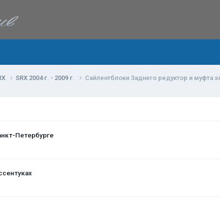
RX
SRX 2004 г. - 2009 г.
Сайлентблоки Заднего редуктор и муфта э
анкт-Петербурге
ссентуках