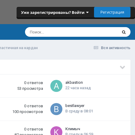
Регистрация
Уже зарегистрированы? Войти
ластичная на кардан
Вся активность
akbastion
0
ответов
22 часа назад
53
просмотра
bestlawyer
0
ответов
В среду в 08:01
100
просмотров
Климыч
0
ответов
В среду в 06:59
87
просмотров