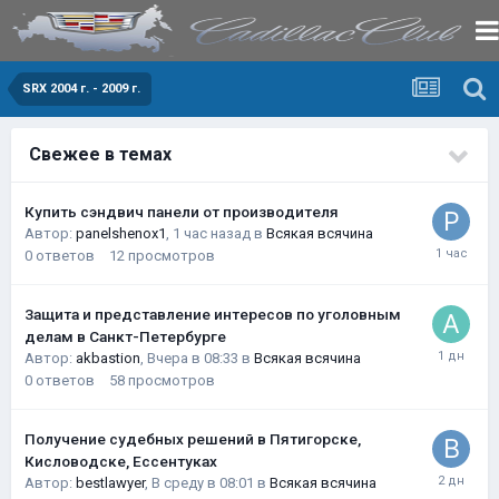
SRX 2004 г. - 2009 г.
Свежее в темах
Купить сэндвич панели от производителя
Автор:
panelshenox1
,
1 час назад
в
Всякая всячина
0
ответов
12
просмотров
Защита и представление интересов по уголовным
делам в Санкт-Петербурге
Автор:
akbastion
,
Вчера в 08:33
в
Всякая всячина
0
ответов
58
просмотров
Получение судебных решений в Пятигорске,
Кисловодске, Ессентуках
Автор:
bestlawyer
,
В среду в 08:01
в
Всякая всячина