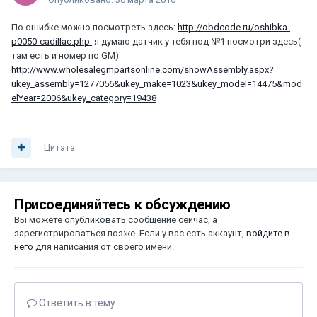
По ошибке можно посмотреть здесь:
http://obdcode.ru/oshibka-
p0050-cadillac.php
я думаю датчик у тебя под №1 посмотри здесь(
там есть и номер по GM)
http://www.wholesalegmpartsonline.com/showAssembly.aspx?
ukey_assembly=1277056&ukey_make=1023&ukey_model=14475&mod
elYear=2006&ukey_category=19438
Цитата
Присоединяйтесь к обсуждению
Вы можете опубликовать сообщение сейчас, а
зарегистрироваться позже. Если у вас есть аккаунт,
войдите в
него
для написания от своего имени.
Ответить в тему...