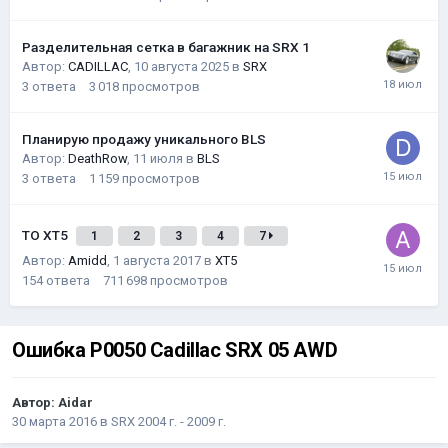
Разделительная сетка в багажник на SRX 1
Автор:
CADILLAC
,
10 августа 2025
в
SRX
3
ответа
3 018
просмотров
Планирую продажу уникального BLS
Автор:
DeathRow
,
11 июля
в
BLS
3
ответа
1 159
просмотров
ТО XT5
1
2
3
4
7
Автор:
Amidd
,
1 августа 2017
в
XT5
154
ответа
711 698
просмотров
Ошибка P0050 Cadillac SRX 05 AWD
Автор:
Aidar
30 марта 2016
в
SRX 2004 г. - 2009 г.