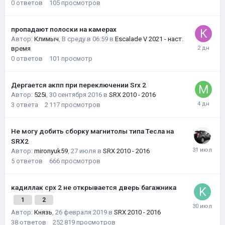
0
ответов
105
просмотров
пропадают полоски на камерах
Автор:
Климыч
,
В среду в 06:59
в
Escalade V 2021 - наст.
время
0
ответов
101
просмотр
Дергается акпп при переключении Srx 2
Автор:
525i
,
30 сентября 2016
в
SRX 2010 - 2016
3
ответа
2 117
просмотров
Не могу добить сборку магнитолы типа Тесла на
SRX2
Автор:
mironyuk59
,
27 июля
в
SRX 2010 - 2016
5
ответов
666
просмотров
кадиллак срх 2 не открывается дверь багажника
1
2
Автор:
Князь
,
26 февраля 2019
в
SRX 2010 - 2016
38
ответов
252 819
просмотров