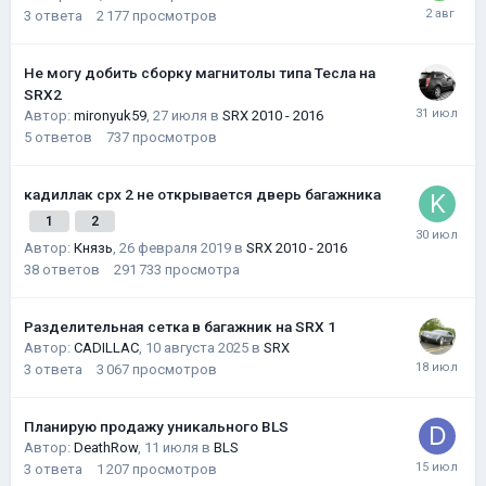
3
ответа
2 177
просмотров
Не могу добить сборку магнитолы типа Тесла на
SRX2
Автор:
mironyuk59
,
27 июля
в
SRX 2010 - 2016
5
ответов
737
просмотров
кадиллак срх 2 не открывается дверь багажника
1
2
Автор:
Князь
,
26 февраля 2019
в
SRX 2010 - 2016
38
ответов
291 733
просмотра
Разделительная сетка в багажник на SRX 1
Автор:
CADILLAC
,
10 августа 2025
в
SRX
3
ответа
3 067
просмотров
Планирую продажу уникального BLS
Автор:
DeathRow
,
11 июля
в
BLS
3
ответа
1 207
просмотров