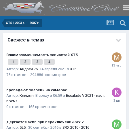
CTS I 2003 г. — 2007 г.
Свежее в темах
Взаимозаменяемость запчастей XT5
1
2
3
4
Автор:
Андрей 76
,
14 апреля 2021
в
XT5
75
ответов
294 886
просмотров
пропадают полоски на камерах
Автор:
Климыч
,
В среду в 06:59
в
Escalade V 2021 - наст.
время
0
ответов
165
просмотров
Дергается акпп при переключении Srx 2
Автор:
525i
,
30 сентября 2016
в
SRX 2010 - 2016