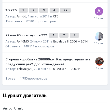
ТО XT5
1
2
3
4
7
Автор:
Amidd
,
1 августа 2017
в
XT5
154
ответа
720 915
просмотров
92 или 95 - что лучше ???
1
2
3
Автор:
A446MO
,
24 июня 2011
в
Escalade III 2006 — 2014
64
ответа
140 511
просмотров
Сгорела коробка на 280000км. Как предотвратить в
следующий раз? Доп. охлаждение?
Автор:
zelevsky23
,
29 июня
в
CTS I 2003 г. — 2007 г.
1
ответ
1 750
просмотров
Шуршит двигатель
Автор:
UrurU