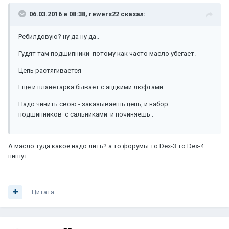
06.03.2016 в 08:38, rewers22 сказал:
Ребилдовую? ну да ну да..
Гудят там подшипники потому как часто масло убегает.
Цепь растягивается
Еще и планетарка бывает с аццкими люфтами.
Надо чинить свою - заказываешь цепь, и набор
подшипников с сальниками и починяешь .
А масло туда какое надо лить? а то форумы то Dex-3 то Dex-4
пишут.
Цитата