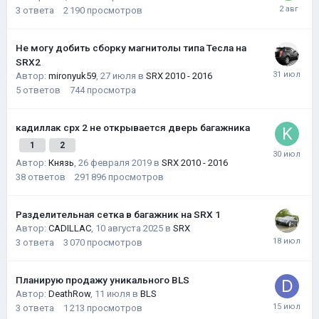
3
ответа
2 190
просмотров
Не могу добить сборку магнитолы типа Тесла на
SRX2
Автор:
mironyuk59
,
27 июля
в
SRX 2010 - 2016
5
ответов
744
просмотра
кадиллак срх 2 не открывается дверь багажника
1
2
Автор:
Князь
,
26 февраля 2019
в
SRX 2010 - 2016
38
ответов
291 896
просмотров
Разделительная сетка в багажник на SRX 1
Автор:
CADILLAC
,
10 августа 2025
в
SRX
3
ответа
3 070
просмотров
Планирую продажу уникального BLS
Автор:
DeathRow
,
11 июля
в
BLS
3
ответа
1 213
просмотров