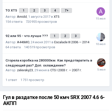
ТО XT5
1
2
3
4
7
Автор:
Amidd
,
1 августа 2017
в
XT5
154
ответа
720 955
просмотров
92 или 95 - что лучше ???
1
2
3
Автор:
A446MO
,
24 июня 2011
в
Escalade III 2006 — 2014
64
ответа
140 519
просмотров
Сгорела коробка на 280000км. Как предотвратить в
следующий раз? Доп. охлаждение?
Автор:
zelevsky23
,
29 июня
в
CTS I 2003 г. — 2007 г.
1
ответ
1 751
просмотр
Гул в раздатке после 50 кмч SRX 2007 4.6 6-
АКПП