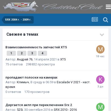
SRX 2004 г. - 2009 г.
Свежее в темах
Взаимозаменяемость запчастей XT5
1
2
3
4
Автор:
Андрей 76
,
14 апреля 2021
в
XT5
75
ответов
298 832
просмотра
пропадают полоски на камерах
Автор:
Климыч
,
В среду в 06:59
в
Escalade V 2021 - наст.
время
0
ответов
170
просмотров
Дергается акпп при переключении Srx 2
Автор:
525i
,
30 сентября 2016
в
SRX 2010 - 2016