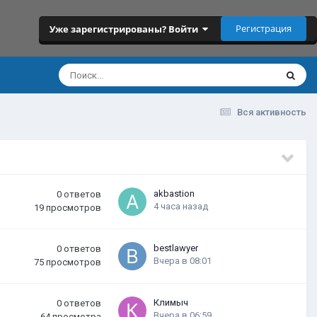
Регистрация
Уже зарегистрированы? Войти
Вся активность
akbastion
0
ответов
4 часа назад
19
просмотров
bestlawyer
0
ответов
Вчера в 08:01
75
просмотров
Климыч
0
ответов
Вчера в 06:59
64
просмотра