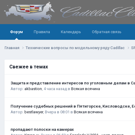
Форум
Правила
Календарь
Обратная связь
Главная
Технические вопросы по модельному ряду Cadillac
S
Свежее в темах
Защита и представление интересов по уголовным делам в С
Автор:
akbastion
,
4 часа назад
в
Всякая всячина
Получение судебных решений в Пятигорске, Кисловодске, Е
Автор:
bestlawyer
,
Вчера в 08:01
в
Всякая всячина
пропадают полоски на камерах