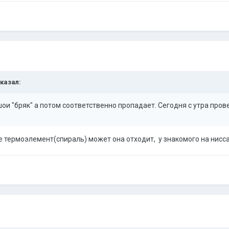
сказал:
шои "бряк" а потом соответственно пропадает. Сегодня с утра про
 термоэлемент(спираль) может она отходит, у знакомого на нисса