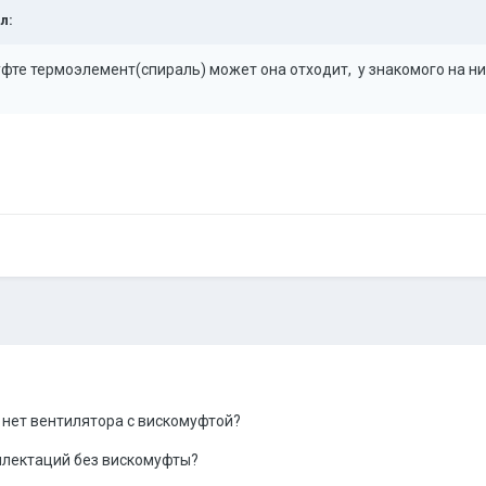
л:
фте термоэлемент(спираль) может она отходит, у знакомого на ни
и нет вентилятора с вискомуфтой?
плектаций без вискомуфты?