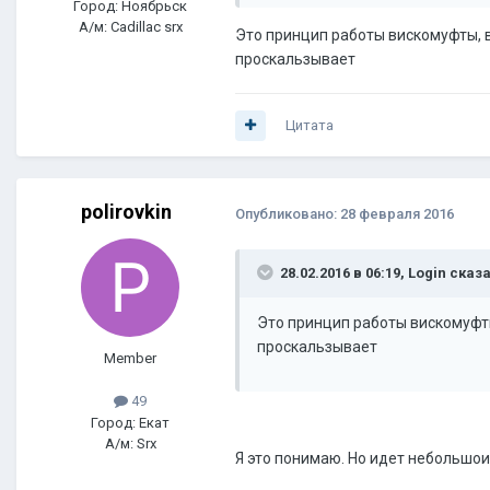
Город: Ноябрьск
А/м: Cadillac srx
Это принцип работы вискомуфты, в
проскальзывает
Цитата
polirovkin
Опубликовано:
28 февраля 2016
28.02.2016 в 06:19, Login сказа
Это принцип работы вискомуфты
проскальзывает
Member
49
Город: Екат
А/м: Srx
Я это понимаю. Но идет небольшои