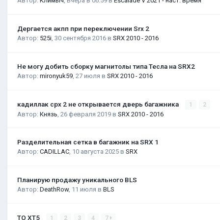
Автор:
Климыч
,
Вчера в 06:59
в
Escalade V 2021 - наст. время
Дергается акпп при переключении Srx 2
Автор:
525i
,
30 сентября 2016
в
SRX 2010 - 2016
Не могу добить сборку магнитолы типа Тесла на SRX2
Автор:
mironyuk59
,
27 июля
в
SRX 2010 - 2016
кадиллак срх 2 не открывается дверь багажника
1
2
Автор:
Князь
,
26 февраля 2019
в
SRX 2010 - 2016
Разделительная сетка в багажник на SRX 1
Автор:
CADILLAC
,
10 августа 2025
в
SRX
Планирую продажу уникального BLS
Автор:
DeathRow
,
11 июля
в
BLS
ТО XT5
1
2
3
4
7