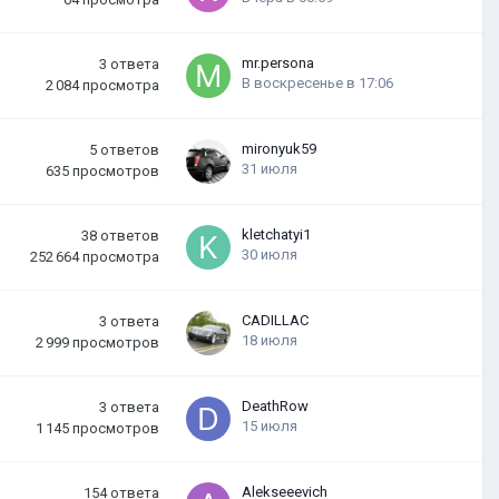
mr.persona
3
ответа
В воскресенье в 17:06
2 084
просмотра
mironyuk59
5
ответов
31 июля
635
просмотров
kletchatyi1
38
ответов
30 июля
252 664
просмотра
CADILLAC
3
ответа
18 июля
2 999
просмотров
DeathRow
3
ответа
15 июля
1 145
просмотров
Alekseeevich
154
ответа