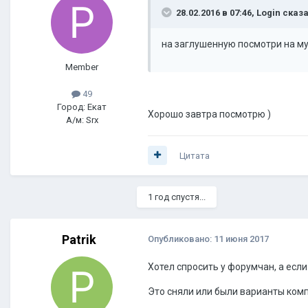
28.02.2016 в 07:46, Login сказа
на заглушенную посмотри на му
Member
49
Город: Екат
Хорошо завтра посмотрю )
А/м: Srx
Цитата
1 год спустя...
Patrik
Опубликовано:
11 июня 2017
Хотел спросить у форумчан, а есл
Это сняли или были варианты ком