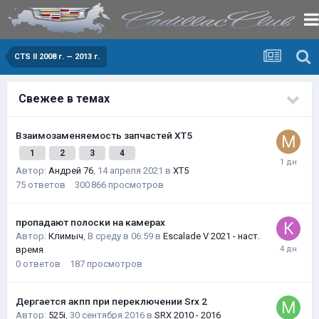
CTS II 2008 г. — 2013 г.
Свежее в темах
Взаимозаменяемость запчастей XT5
1
2
3
4
Автор:
Андрей 76
,
14 апреля 2021
в
XT5
75
ответов
300 866
просмотров
пропадают полоски на камерах
Автор:
Климыч
,
В среду в 06:59
в
Escalade V 2021 - наст.
время
0
ответов
187
просмотров
Дергается акпп при переключении Srx 2
Автор:
525i
,
30 сентября 2016
в
SRX 2010 - 2016