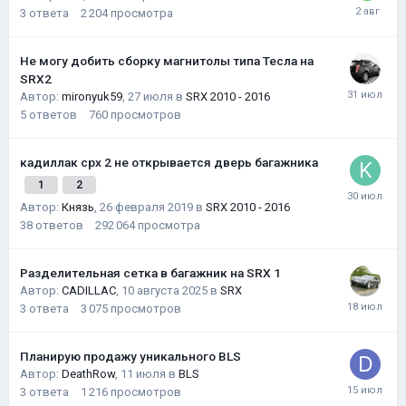
3
ответа
2 204
просмотра
Не могу добить сборку магнитолы типа Тесла на
SRX2
Автор:
mironyuk59
,
27 июля
в
SRX 2010 - 2016
5
ответов
760
просмотров
кадиллак срх 2 не открывается дверь багажника
1
2
Автор:
Князь
,
26 февраля 2019
в
SRX 2010 - 2016
38
ответов
292 064
просмотра
Разделительная сетка в багажник на SRX 1
Автор:
CADILLAC
,
10 августа 2025
в
SRX
3
ответа
3 075
просмотров
Планирую продажу уникального BLS
Автор:
DeathRow
,
11 июля
в
BLS
3
ответа
1 216
просмотров