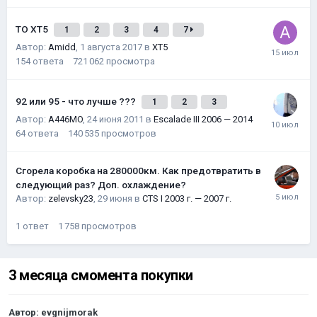
ТО XT5
1
2
3
4
7
Автор:
Amidd
,
1 августа 2017
в
XT5
154
ответа
721 062
просмотра
92 или 95 - что лучше ???
1
2
3
Автор:
A446MO
,
24 июня 2011
в
Escalade III 2006 — 2014
64
ответа
140 535
просмотров
Сгорела коробка на 280000км. Как предотвратить в
следующий раз? Доп. охлаждение?
Автор:
zelevsky23
,
29 июня
в
CTS I 2003 г. — 2007 г.
1
ответ
1 758
просмотров
3 месяца смомента покупки
Автор:
evgnijmorak