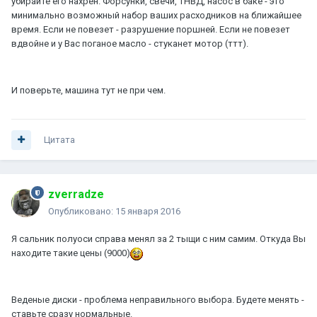
убирайте его нахрен. Форсунки, свечи, ТНВД, насос в баке - это
минимально возможный набор ваших расходников на ближайшее
время. Если не повезет - разрушение поршней. Если не повезет
вдвойне и у Вас поганое масло - стуканет мотор (ттт).
И поверьте, машина тут не при чем.
Цитата
zverradze
Опубликовано:
15 января 2016
Я сальник полуоси справа менял за 2 тыщи с ним самим. Откуда Вы
находите такие цены (9000)
Веденые диски - проблема неправильного выбора. Будете менять -
ставьте сразу нормальные.