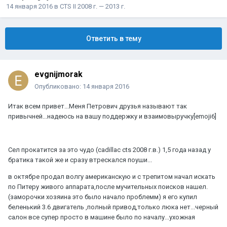
14 января 2016
в
CTS II 2008 г. — 2013 г.
Ответить в тему
evgnijmorak
Опубликовано:
14 января 2016
Итак всем привет...Меня Петрович друзья называют так
привычней...надеюсь на вашу поддержку и взаимовыручку[emoji6]
Сел прокатится за это чудо (cadillac cts 2008 г.в.) 1,5 года назад у
братика такой же и сразу втрескался поуши...
в октябре продал волгу американскую и с трепитом начал искать
по Питеру живого аппарата,после мучительных поисков нашел.
(заморочки хозяина это было начало проблемм) я его купил
беленький 3.6 двигатель ,полный привод,только люка нет...черный
салон все супер просто в машине было по началу...ухожная