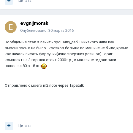
Цитата
evgnijmorak
Опубликовано:
30 марта 2016
Вообщем не стал я лечить прошиву,дабы никакого чипа как
выяснилось и не было...косяков больше по машине не было,кроме
как начали писять форсунки(износ верхних резинок)...ориг.
комплект на 3 горшка стоит 2000т.р., в магазине гидравлики
нашел за 80 р. -8 шт
Отправлено с моего m2 note через Tapatalk
Цитата