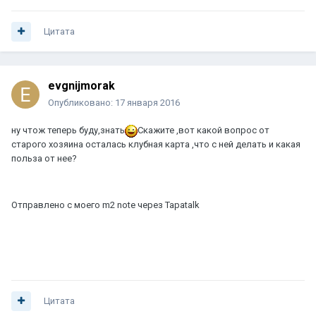
Цитата
evgnijmorak
Опубликовано:
17 января 2016
ну чтож теперь буду,знать
Скажите ,вот какой вопрос от
старого хозяина осталась клубная карта ,что с ней делать и какая
польза от нее?
Отправлено с моего m2 note через Tapatalk
Цитата