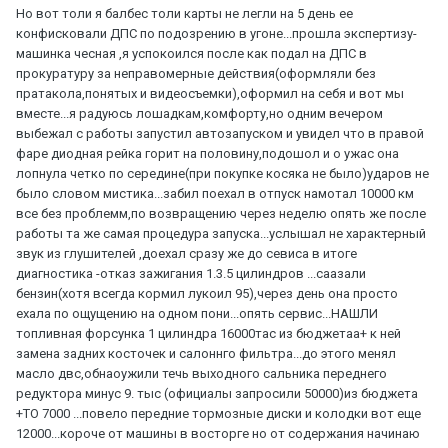
Но вот толи я балбес толи карты не легли на 5 день ее
конфисковали ДПС по подозрению в угоне...прошла экспертизу-
машинка чесная ,я успокоился после как подал на ДПС в
прокуратуру за неправомерные действия(оформляли без
пратакола,понятых и видеосъемки),оформил на себя и вот мы
вместе...я радуюсь лошадкам,комфорту,но одним вечером
выбежал с работы запустил автозапуском и увидел что в правой
фаре диодная рейка горит на половину,подошол и о ужас она
лопнула четко по середине(при покупке косяка не было)ударов не
было словом мистика...забил поехал в отпуск намотал 10000 км
все без проблемм,по возвращению через неделю опять же после
работы та же самая процедура запуска...услышал не характерный
звук из глушителей ,доехал сразу же до севиса в итоге
диагностика -отказ зажигания 1.3.5 цилиндров ...саазали
бензин(хотя всегда кормил лукоил 95),через день она просто
ехала по ощущению на одном пони...опять сервис...НАШЛИ
топливная форсунка 1 цилиндра 16000тас из бюджетаа+ к ней
замена задних косточек и салоннго фильтра...до этого менял
масло двс,обнаоужили течь выходного сальника переднего
редуктора минус 9. тыс (официалы запросили 50000)из бюджета
+ТО 7000 ...повело передние тормозные диски и колодки вот еще
12000...короче от машины в восторге но от содержания начинаю