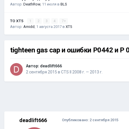
Автор:
DeathRow
,
11 июля
в
BLS
ТО XT5
1
2
3
4
7
Автор:
Amidd
,
1 августа 2017
в
XT5
tighteen gas cap и ошибки Р0442 и Р 
Автор:
deadlift666
2 сентября 2015
в
CTS II 2008 г. — 2013 г.
deadlift666
Опубликовано:
2 сентября 2015