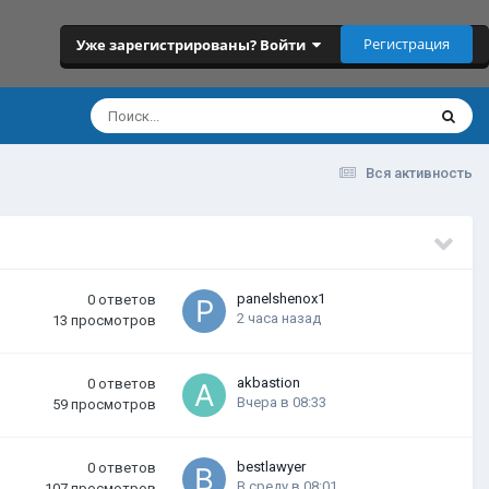
Регистрация
Уже зарегистрированы? Войти
Вся активность
panelshenox1
0
ответов
2 часа назад
13
просмотров
akbastion
0
ответов
Вчера в 08:33
59
просмотров
bestlawyer
0
ответов
В среду в 08:01
107
просмотров