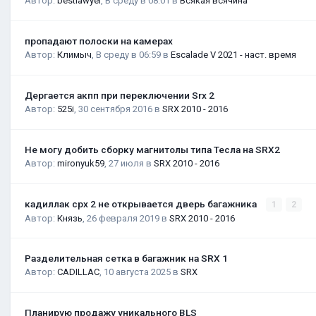
Автор:
bestlawyer
,
В среду в 08:01
в
Всякая всячина
пропадают полоски на камерах
Автор:
Климыч
,
В среду в 06:59
в
Escalade V 2021 - наст. время
Дергается акпп при переключении Srx 2
Автор:
525i
,
30 сентября 2016
в
SRX 2010 - 2016
Не могу добить сборку магнитолы типа Тесла на SRX2
Автор:
mironyuk59
,
27 июля
в
SRX 2010 - 2016
кадиллак срх 2 не открывается дверь багажника
1
2
Автор:
Князь
,
26 февраля 2019
в
SRX 2010 - 2016
Разделительная сетка в багажник на SRX 1
Автор:
CADILLAC
,
10 августа 2025
в
SRX
Планирую продажу уникального BLS