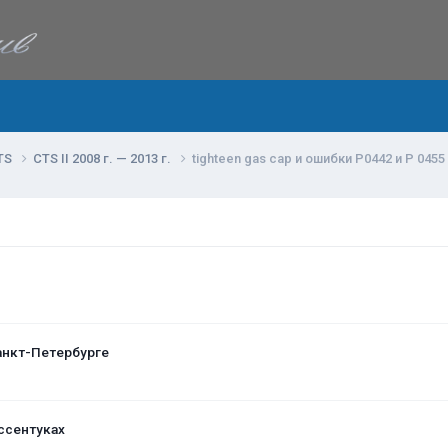
TS
CTS II 2008 г. — 2013 г.
tighteen gas cap и ошибки Р0442 и Р 0455
анкт-Петербурге
ссентуках