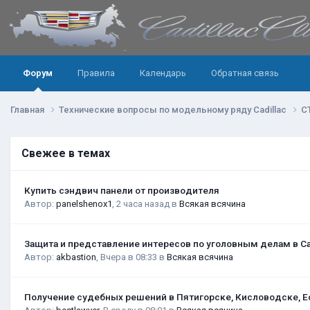
Форум
Правила
Календарь
Обратная связь
Главная
Технические вопросы по модельному ряду Cadillac
C
Свежее в темах
Купить сэндвич панели от производителя
Автор:
panelshenox1
,
2 часа назад
в
Всякая всячина
Защита и представление интересов по уголовным делам в С
Автор:
akbastion
,
Вчера в 08:33
в
Всякая всячина
Получение судебных решений в Пятигорске, Кисловодске, Е