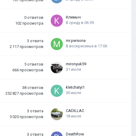
Климыч
0
ответов
В среду в 06:59
102
просмотра
mr.persona
3
ответа
В воскресенье в 17:06
2 117
просмотров
mironyuk59
5
ответов
31 июля
666
просмотров
kletchatyi1
38
ответов
30 июля
252 827
просмотров
CADILLAC
3
ответа
18 июля
3 020
просмотров
DeathRow
3
ответа