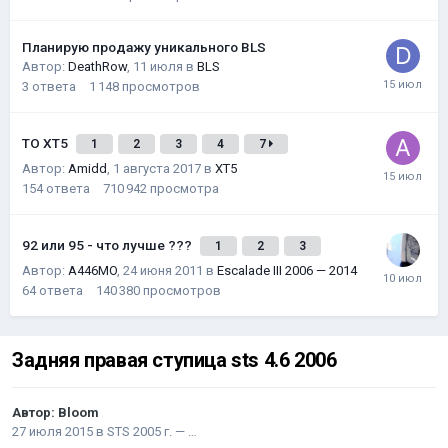
Планирую продажу уникального BLS
Автор:
DeathRow
,
11 июля
в
BLS
3
ответа
1 148
просмотров
ТО XT5
1
2
3
4
7
Автор:
Amidd
,
1 августа 2017
в
XT5
154
ответа
710 942
просмотра
92 или 95 - что лучше ???
1
2
3
Автор:
A446MO
,
24 июня 2011
в
Escalade III 2006 — 2014
64
ответа
140 380
просмотров
Задняя правая ступица sts 4.6 2006
Автор:
Bloom
27 июля 2015
в
STS 2005 г. — …