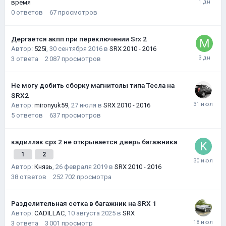
время
0
ответов
67
просмотров
Дергается акпп при переключении Srx 2
Автор:
525i
,
30 сентября 2016
в
SRX 2010 - 2016
3
ответа
2 087
просмотров
Не могу добить сборку магнитолы типа Тесла на
SRX2
Автор:
mironyuk59
,
27 июля
в
SRX 2010 - 2016
5
ответов
637
просмотров
кадиллак срх 2 не открывается дверь багажника
1
2
Автор:
Князь
,
26 февраля 2019
в
SRX 2010 - 2016
38
ответов
252 702
просмотра
Разделительная сетка в багажник на SRX 1
Автор:
CADILLAC
,
10 августа 2025
в
SRX
3
ответа
3 001
просмотр