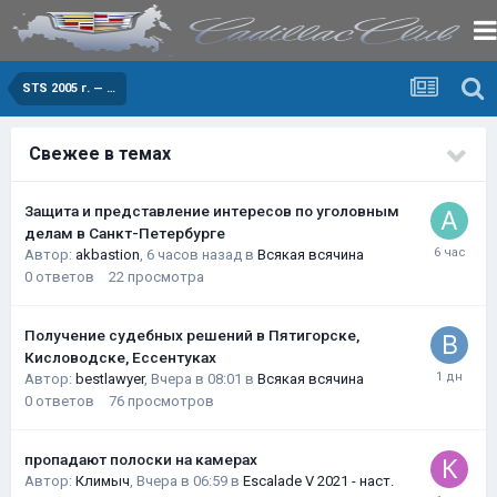
STS 2005 г. — …
Свежее в темах
Защита и представление интересов по уголовным
делам в Санкт-Петербурге
Автор:
akbastion
,
6 часов назад
в
Всякая всячина
0
ответов
22
просмотра
Получение судебных решений в Пятигорске,
Кисловодске, Ессентуках
Автор:
bestlawyer
,
Вчера в 08:01
в
Всякая всячина
0
ответов
76
просмотров
пропадают полоски на камерах
Автор:
Климыч
,
Вчера в 06:59
в
Escalade V 2021 - наст.