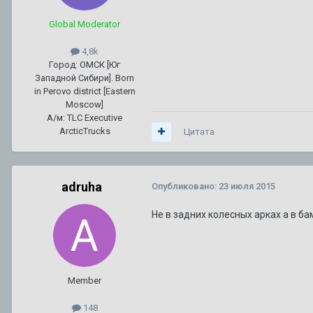
Global Moderator
4,8k
Город: ОМСК [Юг
Западной Сибири]. Born
in Perovo district [Eastern
Moscow]
А/м: TLC Executive
ArcticTrucks
Цитата
adruha
Опубликовано:
23 июля 2015
Не в задних колесных арках а в ба
Member
148