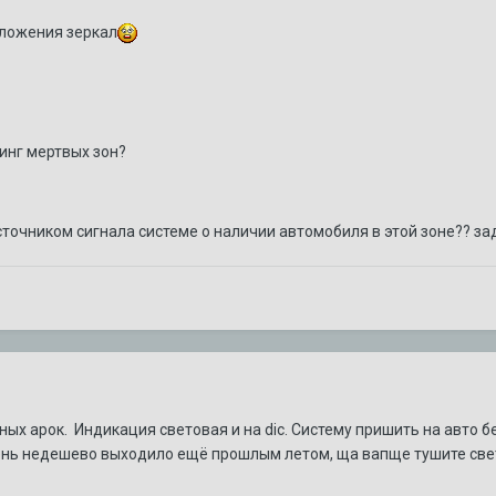
сложения зеркал
ринг мертвых зон?
сточником сигнала системе о наличии автомобиля в этой зоне?? з
ых арок. Индикация световая и на dic. Систему пришить на авто б
нь недешево выходило ещё прошлым летом, ща вапще тушите свет