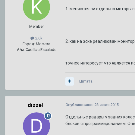
Планирую продажу уникального BLS
Автор:
DeathRow
,
11 июля
в
BLS
1. меняются ли отдельно моторы 
ТО XT5
1
2
3
4
7
Member
Автор:
Amidd
,
1 августа 2017
в
XT5
2,6k
2. как на эске реализован монито
Город: Москва
А/м: Cadillac Escalade
точнее интересует что является и
Цитата
dizzel
Опубликовано:
23 июля 2015
Отдельные радары у задних колесн
блоков с программированием. Оче