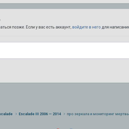
ю
ться позже. Если у вас есть аккаунт,
войдите в него
для написания
scalade
Escalade III 2006 — 2014
про зеркала и мониторинг мертв