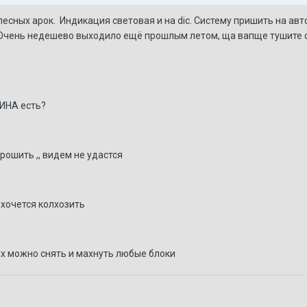
есных арок. Индикация световая и на dic. Систему пришить на авт
Очень недешево выходило ещё прошлым летом, ща вапще тушите с
ИНА есть?
рошить ,, видем не удастся
 хочется колхозить
ых можно снять и махнуть любые блоки