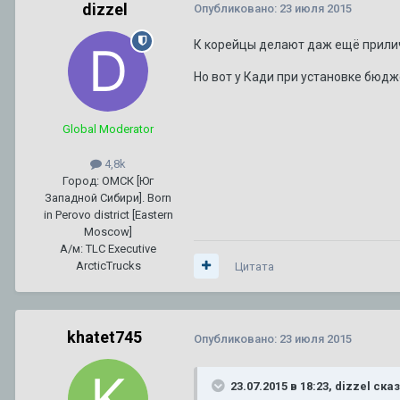
dizzel
Опубликовано:
23 июля 2015
К корейцы делают даж ещё прили
Но вот у Кади при установке бюдже
Global Moderator
4,8k
Город: ОМСК [Юг
Западной Сибири]. Born
in Perovo district [Eastern
Moscow]
А/м: TLC Executive
ArcticTrucks
Цитата
khatet745
Опубликовано:
23 июля 2015
23.07.2015 в 18:23, dizzel ска