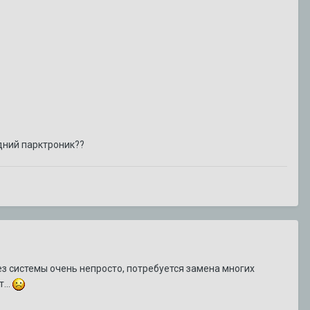
DeathRow
3
ответа
15 июля
1 158
просмотров
Alekseeevich
154
ответа
15 июля
711 650
просмотров
адний парктроник??
ез системы очень непросто, потребуется замена многих
...