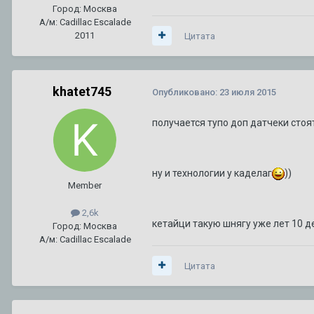
Город: Москва
А/м: Cadillac Escalade
2011
Цитата
khatet745
Опубликовано:
23 июля 2015
получается тупо доп датчеки стоя
ну и технологии у каделаг
))
Member
2,6k
кетайци такую шнягу уже лет 10 
Город: Москва
А/м: Cadillac Escalade
Цитата