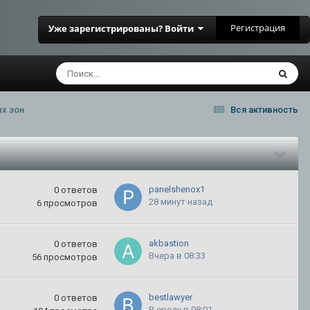
Регистрация
Уже зарегистрированы? Войти
ых зон
Вся активность
panelshenox1
0
ответов
28 минут назад
6
просмотров
akbastion
0
ответов
Вчера в 08:33
56
просмотров
bestlawyer
0
ответов
В среду в 08:01