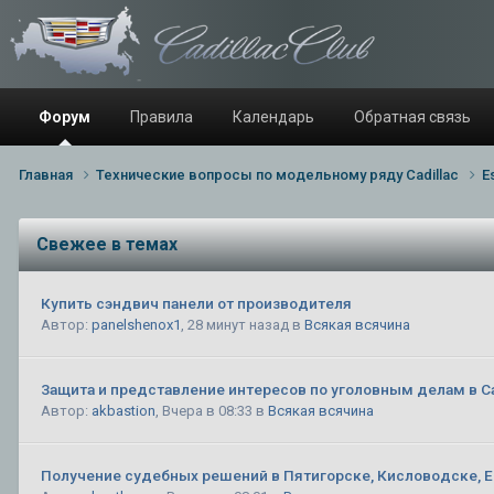
Форум
Правила
Календарь
Обратная связь
Главная
Технические вопросы по модельному ряду Cadillac
E
Свежее в темах
Купить сэндвич панели от производителя
Автор:
panelshenox1
,
28 минут назад
в
Всякая всячина
Защита и представление интересов по уголовным делам в С
Автор:
akbastion
,
Вчера в 08:33
в
Всякая всячина
Получение судебных решений в Пятигорске, Кисловодске, Е