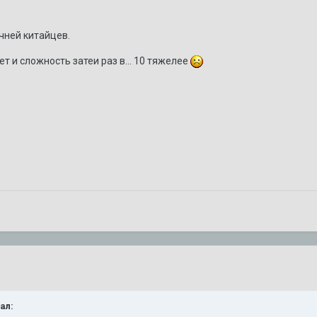
чней китайцев.
т и сложность затеи раз в... 10 тяжелее
зал: