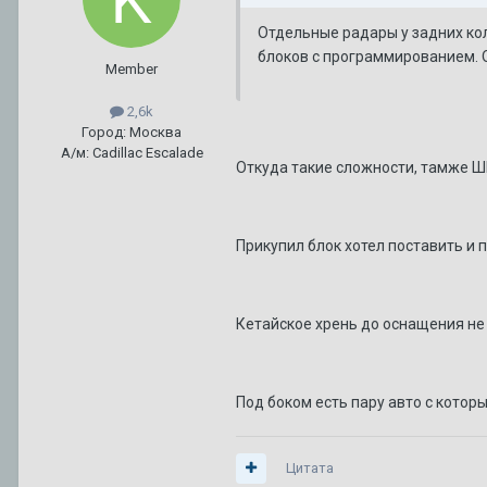
Отдельные радары у задних кол
блоков с программированием. 
Member
2,6k
Город: Москва
А/м: Cadillac Escalade
Откуда такие сложности, тамже Ш
Прикупил блок хотел поставить и п
Кетайское хрень до оснащения не
Под боком есть пару авто с котор
Цитата