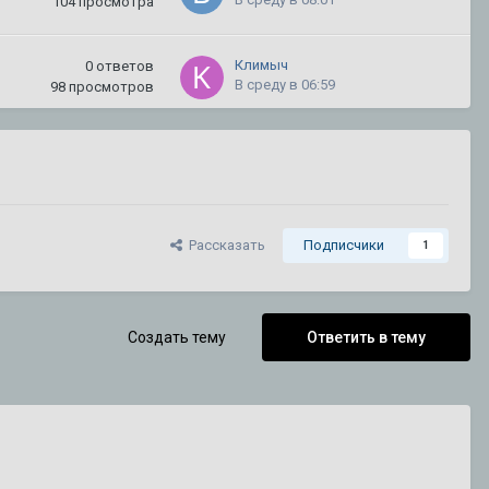
104
просмотра
Климыч
0
ответов
В среду в 06:59
98
просмотров
mr.persona
3
ответа
В воскресенье в 17:06
2 115
просмотров
mironyuk59
5
ответов
Рассказать
Подписчики
1
31 июля
665
просмотров
kletchatyi1
38
ответов
Создать тему
Ответить в тему
30 июля
252 819
просмотров
CADILLAC
3
ответа
18 июля
3 017
просмотров