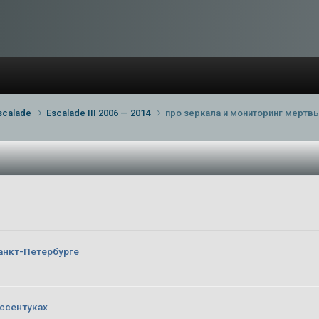
scalade
Escalade III 2006 — 2014
про зеркала и мониторинг мертв
анкт-Петербурге
ссентуках