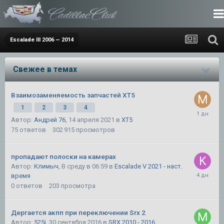
Escalade III 2006 — 2014
Свежее в темах
Взаимозаменяемость запчастей XT5
1
2
3
4
Автор:
Андрей 76
,
14 апреля 2021
в
XT5
75
ответов
302 915
просмотров
пропадают полоски на камерах
Автор:
Климыч
,
В среду в 06:59
в
Escalade V 2021 - наст.
время
0
ответов
203
просмотра
Дергается акпп при переключении Srx 2
Автор:
525i
,
30 сентября 2016
в
SRX 2010 - 2016