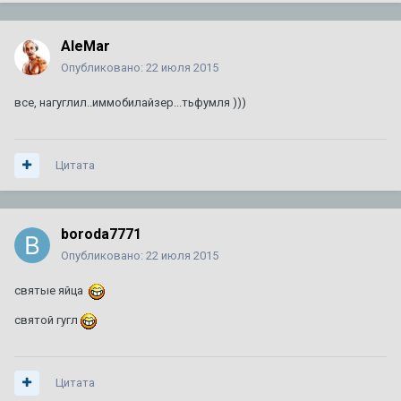
AleMar
Опубликовано:
22 июля 2015
все, нагуглил..иммобилайзер...тьфумля )))
Цитата
boroda7771
Опубликовано:
22 июля 2015
святые яйца
святой гугл
Цитата