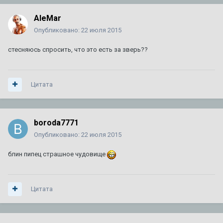
AleMar
ТО XT5
1
2
3
4
7
Опубликовано:
22 июля 2015
Автор:
Amidd
,
1 августа 2017
в
XT5
154
ответа
721 259
просмотров
стесняюсь спросить, что это есть за зверь??
92 или 95 - что лучше ???
1
2
3
Цитата
Автор:
A446MO
,
24 июня 2011
в
Escalade III 2006 — 2014
64
ответа
140 565
просмотров
boroda7771
Сгорела коробка на 280000км. Как предотвратить в
следующий раз? Доп. охлаждение?
Опубликовано:
22 июля 2015
Автор:
zelevsky23
,
29 июня
в
CTS I 2003 г. — 2007 г.
блин пипец страшное чудовище
1
ответ
1 765
просмотров
Цитата