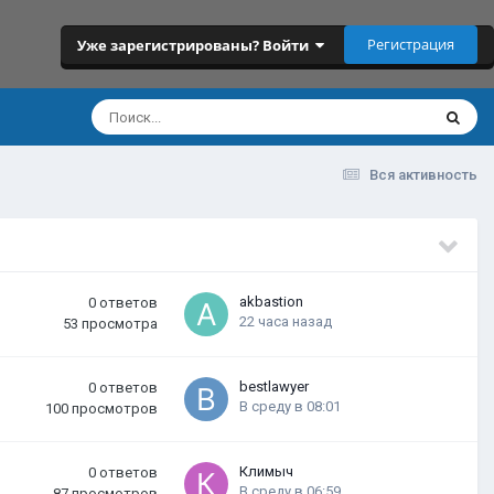
Регистрация
Уже зарегистрированы? Войти
Вся активность
akbastion
0
ответов
22 часа назад
53
просмотра
bestlawyer
0
ответов
В среду в 08:01
100
просмотров
Климыч
0
ответов
В среду в 06:59
87
просмотров