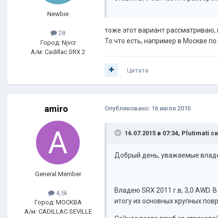
Newbie
тоже этот вариант рассматриваю, 
28
То что есть, например в Москве п
Город: Njvcr
А/м: Cadillac SRX 2
Цитата
amiro
Опубликовано:
16 июля 2015
16.07.2015 в 07:34, Plutimati с
Добрый день, уважаемые влад
General Member
Владею SRX 2011 г.в, 3,0 AWD.
4,5k
итогу из основных крупных пов
Город: МОСКВА
А/м: CADILLAC SEVILLE