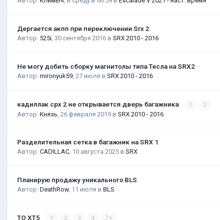
Автор:
Климыч
,
В среду в 06:59
в
Escalade V 2021 - наст. время
Дергается акпп при переключении Srx 2
Автор:
525i
,
30 сентября 2016
в
SRX 2010 - 2016
Не могу добить сборку магнитолы типа Тесла на SRX2
Автор:
mironyuk59
,
27 июля
в
SRX 2010 - 2016
кадиллак срх 2 не открывается дверь багажника
1
2
Автор:
Князь
,
26 февраля 2019
в
SRX 2010 - 2016
Разделительная сетка в багажник на SRX 1
Автор:
CADILLAC
,
10 августа 2025
в
SRX
Планирую продажу уникального BLS
Автор:
DeathRow
,
11 июля
в
BLS
ТО XT5
1
2
3
4
7