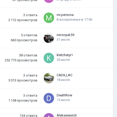
mr.persona
3
ответа
В воскресенье в 17:06
2 112
просмотров
mironyuk59
5
ответов
31 июля
660
просмотров
kletchatyi1
38
ответов
30 июля
252 775
просмотров
CADILLAC
3
ответа
18 июля
3 013
просмотров
DeathRow
3
ответа
15 июля
1 158
просмотров
Alekseeevich
154
ответа