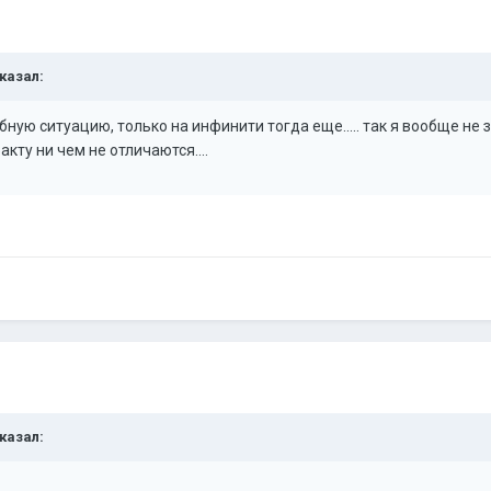
сказал:
бную ситуацию, только на инфинити тогда еще..... так я вообще не 
кту ни чем не отличаются....
сказал: