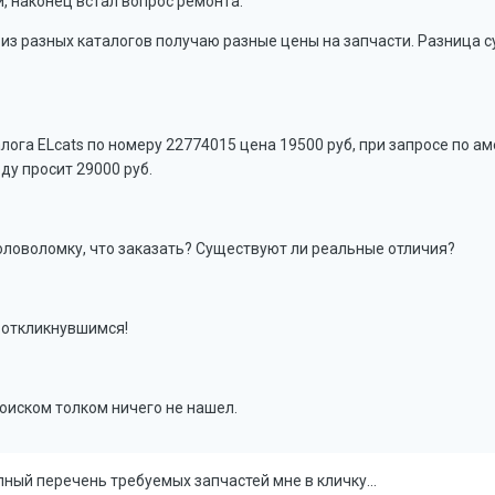
, наконец встал вопрос ремонта.
 из разных каталогов получаю разные цены на запчасти. Разница с
алога ELcats по номеру 22774015 цена 19500 руб, при запросе по 
оду просит 29000 руб.
оловоломку, что заказать? Существуют ли реальные отличия?
 откликнувшимся!
поиском толком ничего не нашел.
ый перечень требуемых запчастей мне в кличку...