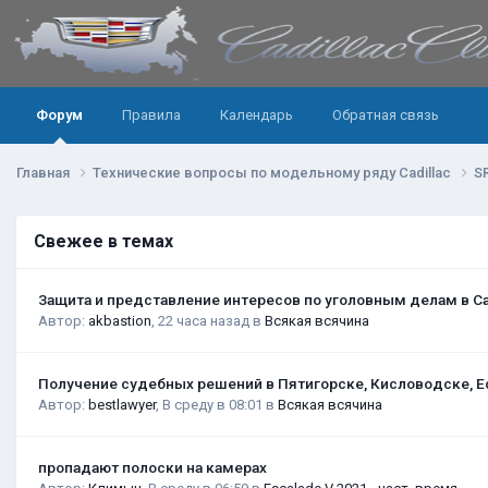
Форум
Правила
Календарь
Обратная связь
Главная
Технические вопросы по модельному ряду Cadillac
S
Свежее в темах
Защита и представление интересов по уголовным делам в С
Автор:
akbastion
,
22 часа назад
в
Всякая всячина
Получение судебных решений в Пятигорске, Кисловодске, Е
Автор:
bestlawyer
,
В среду в 08:01
в
Всякая всячина
пропадают полоски на камерах