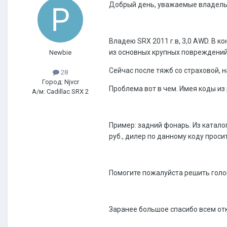
Добрый день, уважаемые владел
Владею SRX 2011 г.в, 3,0 AWD. В 
из основных крупных повреждений
Newbie
Сейчас после тяжб со страховой, 
28
Город: Njvcr
Проблема вот в чем. Имея коды из
А/м: Cadillac SRX 2
Пример: задний фонарь. Из катало
руб., дилер по данному коду просит
Помогите пожалуйста решить голо
Заранее большое спасибо всем от