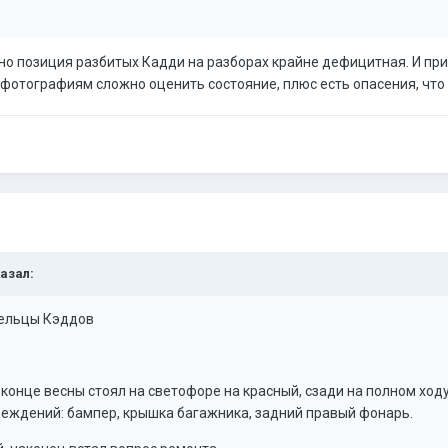
но позиция разбитых Кадди на разборах крайне дефицитная. И прис
о фотографиям сложно оценить состояние, плюс есть опасения, что 
казал:
ельцы Кэддов
 В конце весны стоял на светофоре на красный, сзади на полном хо
реждений: бампер, крышка багажника, задний правый фонарь.