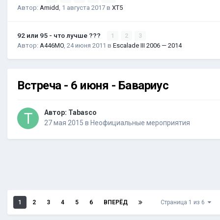
Автор:
Amidd
,
1 августа 2017
в
XT5
92 или 95 - что лучше ???
1
2
3
Автор:
A446MO
,
24 июня 2011
в
Escalade III 2006 — 2014
Встреча - 6 июня - Бавариус
Автор:
Tabasco
27 мая 2015
в
Неофициальные мероприятия
1
2
3
4
5
6
ВПЕРЁД
Страница 1 из 6