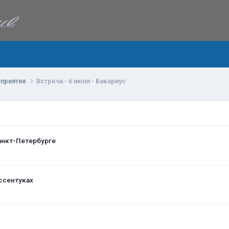
приятия
Встреча - 6 июня - Бавариус
анкт-Петербурге
ссентуках