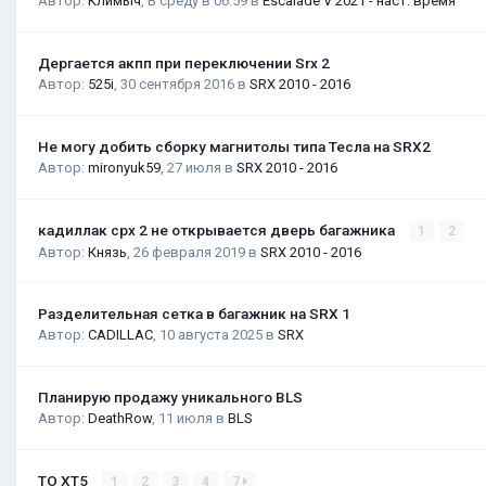
Автор:
Климыч
,
В среду в 06:59
в
Escalade V 2021 - наст. время
Дергается акпп при переключении Srx 2
Автор:
525i
,
30 сентября 2016
в
SRX 2010 - 2016
Не могу добить сборку магнитолы типа Тесла на SRX2
Автор:
mironyuk59
,
27 июля
в
SRX 2010 - 2016
кадиллак срх 2 не открывается дверь багажника
1
2
Автор:
Князь
,
26 февраля 2019
в
SRX 2010 - 2016
Разделительная сетка в багажник на SRX 1
Автор:
CADILLAC
,
10 августа 2025
в
SRX
Планирую продажу уникального BLS
Автор:
DeathRow
,
11 июля
в
BLS
ТО XT5
1
2
3
4
7