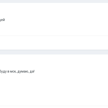
щей
буду в мск, думаю, да!