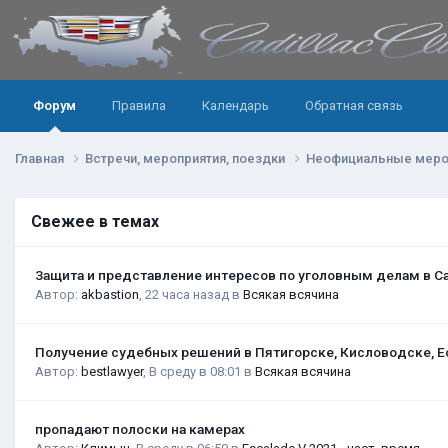
Форум
Правила
Календарь
Обратная связь
Главная
Встречи, мероприятия, поездки
Неофициальные меро
Свежее в темах
Защита и представление интересов по уголовным делам в С
Автор:
akbastion
,
22 часа назад
в
Всякая всячина
Получение судебных решений в Пятигорске, Кисловодске, Е
Автор:
bestlawyer
,
В среду в 08:01
в
Всякая всячина
пропадают полоски на камерах