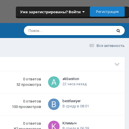
Регистрация
Уже зарегистрированы? Войти
Вся активность
akbastion
0
ответов
22 часа назад
52
просмотра
bestlawyer
0
ответов
В среду в 08:01
100
просмотров
Климыч
0
ответов
В среду в 06:59
87
просмотров