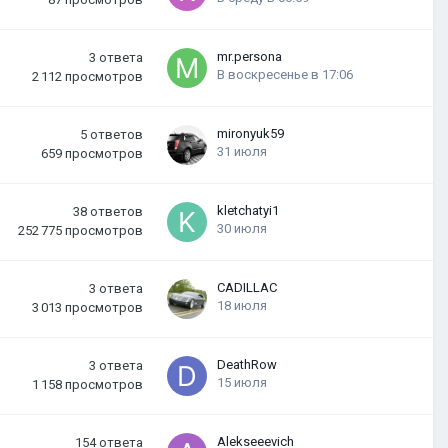
mr.persona
3
ответа
В воскресенье в 17:06
2 112
просмотров
mironyuk59
5
ответов
31 июля
659
просмотров
kletchatyi1
38
ответов
30 июля
252 775
просмотров
CADILLAC
3
ответа
18 июля
3 013
просмотров
DeathRow
3
ответа
15 июля
1 158
просмотров
Alekseeevich
154
ответа