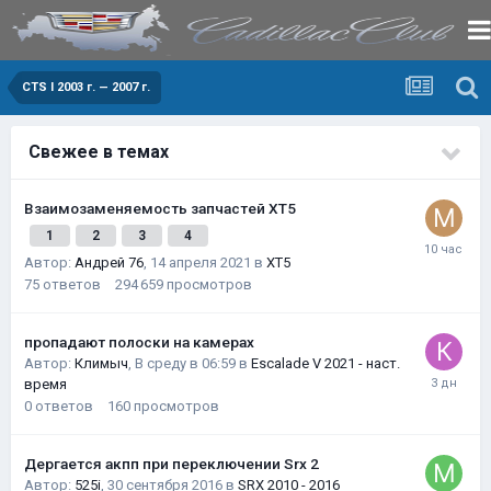
CTS I 2003 г. — 2007 г.
Свежее в темах
Взаимозаменяемость запчастей XT5
1
2
3
4
Автор:
Андрей 76
,
14 апреля 2021
в
XT5
75
ответов
294 659
просмотров
пропадают полоски на камерах
Автор:
Климыч
,
В среду в 06:59
в
Escalade V 2021 - наст.
время
0
ответов
160
просмотров
Дергается акпп при переключении Srx 2
Автор:
525i
,
30 сентября 2016
в
SRX 2010 - 2016