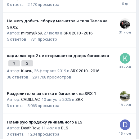
3
ответа
2 173
просмотра
Не могу добить сборку магнитолы типа Тесла на
SRX2
Автор:
mironyuk59
,
27 июля
в
SRX 2010 - 2016
5
ответов
731
просмотр
кадиллак срх 2 не открывается дверь багажника
1
2
Автор:
Князь
,
26 февраля 2019
в
SRX 2010 - 2016
38
ответов
291 708
просмотров
Разделительная сетка в багажник на SRX 1
Автор:
CADILLAC
,
10 августа 2025
в
SRX
3
ответа
3 063
просмотра
Планирую продажу уникального BLS
Автор:
DeathRow
,
11 июля
в
BLS
3
ответа
1 204
просмотра