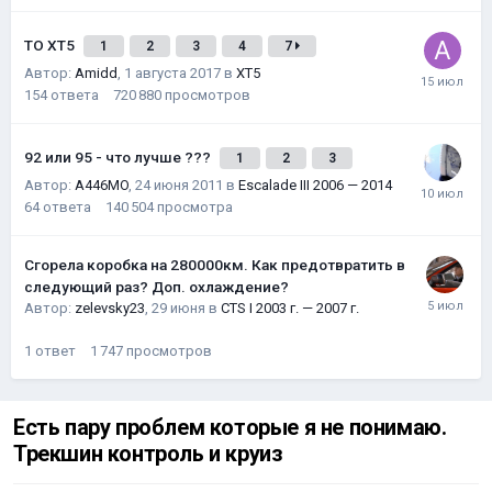
ТО XT5
1
2
3
4
7
Автор:
Amidd
,
1 августа 2017
в
XT5
154
ответа
720 880
просмотров
92 или 95 - что лучше ???
1
2
3
Автор:
A446MO
,
24 июня 2011
в
Escalade III 2006 — 2014
64
ответа
140 504
просмотра
Сгорела коробка на 280000км. Как предотвратить в
следующий раз? Доп. охлаждение?
Автор:
zelevsky23
,
29 июня
в
CTS I 2003 г. — 2007 г.
1
ответ
1 747
просмотров
Есть пару проблем которые я не понимаю.
Трекшин контроль и круиз