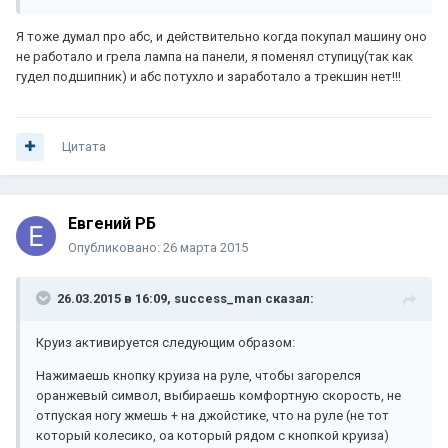
Я тоже думал про абс, и действительно когда покупал машину оно
не работало и грела лампа на панели, я поменял ступицу(так как
гудел подшипник) и абс потухло и заработало а трекшин нет!!!
Цитата
Евгений РБ
Опубликовано:
26 марта 2015
26.03.2015 в 16:09, success_man сказал:
Круиз активируется следующим образом:
Нажимаешь кнопку круиза на руле, чтобы загорелся
оранжевый символ, выбираешь комфортную скорость, не
отпуская ногу жмешь + на джойстике, что на руле (не тот
который колесико, оа который рядом с кнопкой круиза)