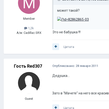
может такой?
Member
1,2k
Это не бабушка !!!
А/м: Cadillac SRX
Цитата
Гость Red307
Опубликовано:
28 января 2011
Дедушка...
Зато в "Мачете" на него все краси
Guest
Цитата