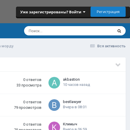
Регистрация
Уже зарегистрированы? Войти
а морду
Вся активность
akbastion
0
ответов
10 часов назад
33
просмотра
bestlawyer
0
ответов
Вчера в 08:01
79
просмотров
Климыч
0
ответов
Вчера в 06:59
75
просмотров