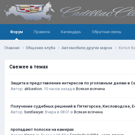
Форум
Правила
Календарь
Обратная связь
Главная
Общение клуба
Автомобили других марок
Хотел б
Свежее в темах
Защита и представление интересов по уголовным делам в С
Автор:
akbastion
,
10 часов назад
в
Всякая всячина
Получение судебных решений в Пятигорске, Кисловодске, Е
Автор:
bestlawyer
,
Вчера в 08:01
в
Всякая всячина
пропадают полоски на камерах