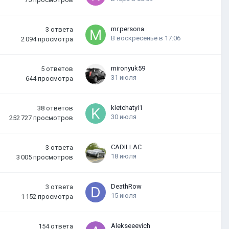
mr.persona
3
ответа
В воскресенье в 17:06
2 094
просмотра
mironyuk59
5
ответов
31 июля
644
просмотра
kletchatyi1
38
ответов
30 июля
252 727
просмотров
CADILLAC
3
ответа
18 июля
3 005
просмотров
DeathRow
3
ответа
15 июля
1 152
просмотра
Alekseeevich
154
ответа