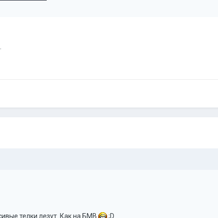
.
асивые телки лезут. Как на БМВ
;D