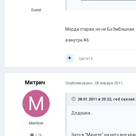
Guest
Морда старая, но не БэЭмВэшная..
а внутри А6
Цитата
Митрич
Опубликовано:
28 января 2011
28.01.2011 в 20:22, red сказал:
Дедушка...
Member
Зато в "Мачете" на него все кр
1,2k