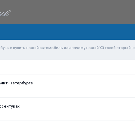
абушке купить новый автомобиль или почему новый Х3 такой старый н
анкт-Петербурге
ссентуках