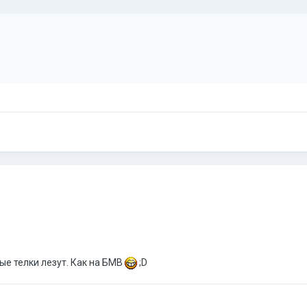
вые телки лезут. Как на БМВ
;D