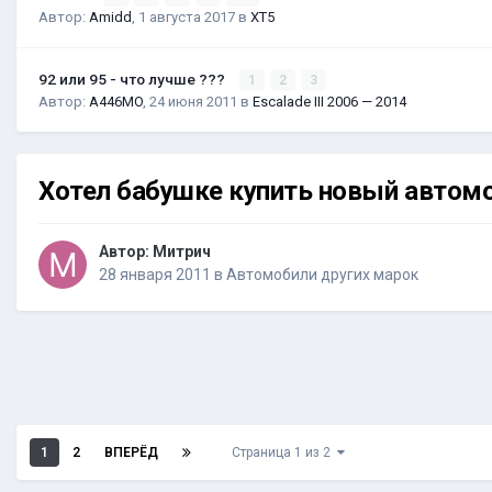
Автор:
Amidd
,
1 августа 2017
в
XT5
92 или 95 - что лучше ???
1
2
3
Автор:
A446MO
,
24 июня 2011
в
Escalade III 2006 — 2014
Хотел бабушке купить новый автомо
Автор:
Митрич
28 января 2011
в
Автомобили других марок
1
2
ВПЕРЁД
Страница 1 из 2