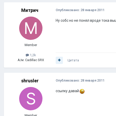
Митрич
Опубликовано:
28 января 2011
Ну собс но не понял вроде тока выш
Member
1,2k
А/м: Cadillac SRX
Цитата
shrusler
Опубликовано:
28 января 2011
ссылку давай
Member