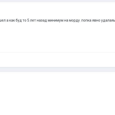
ел а как буд то 5 лет назад минимум на морду .попка явно удалаяь а