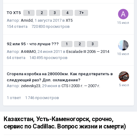
ТО XT5
1
2
3
4
7
Автор:
Amidd
,
1 августа 2017
в
XT5
154
ответа
720 830
просмотров
92 или 95 - что лучше ???
1
2
3
Автор:
A446MO
,
24 июня 2011
в
Escalade III 2006 — 2014
64
ответа
140 495
просмотров
Сгорела коробка на 280000км. Как предотвратить в
следующий раз? Доп. охлаждение?
Автор:
zelevsky23
,
29 июня
в
CTS I 2003 г. — 2007 г.
1
ответ
1 746
просмотров
Казахстан, Усть-Каменогорск, срочно,
сервис по Cadillac. Вопрос жизни и смерти)