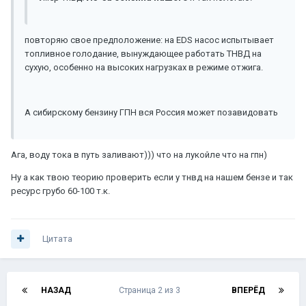
повторяю свое предположение: на EDS насос испытывает
топливное голодание, вынуждающее работать ТНВД на
сухую, особенно на высоких нагрузках в режиме отжига.
А сибирскому бензину ГПН вся Россия может позавидовать
Ага, воду тока в путь заливают))) что на лукойле что на гпн)
Ну а как твою теорию проверить если у тнвд на нашем бензе и так
ресурс грубо 60-100 т.к.
Цитата
НАЗАД
Страница 2 из 3
ВПЕРЁД