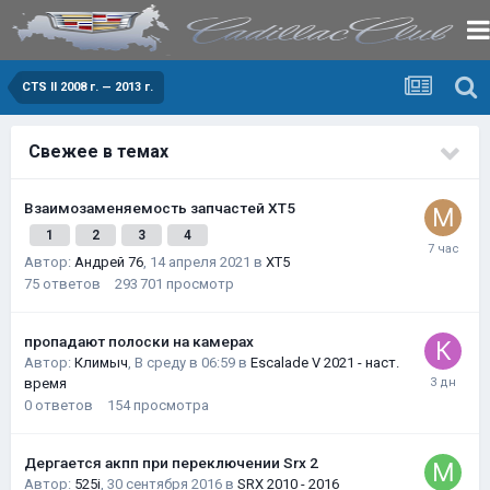
CTS II 2008 г. — 2013 г.
Свежее в темах
Взаимозаменяемость запчастей XT5
1
2
3
4
Автор:
Андрей 76
,
14 апреля 2021
в
XT5
75
ответов
293 701
просмотр
пропадают полоски на камерах
Автор:
Климыч
,
В среду в 06:59
в
Escalade V 2021 - наст.
время
0
ответов
154
просмотра
Дергается акпп при переключении Srx 2
Автор:
525i
,
30 сентября 2016
в
SRX 2010 - 2016