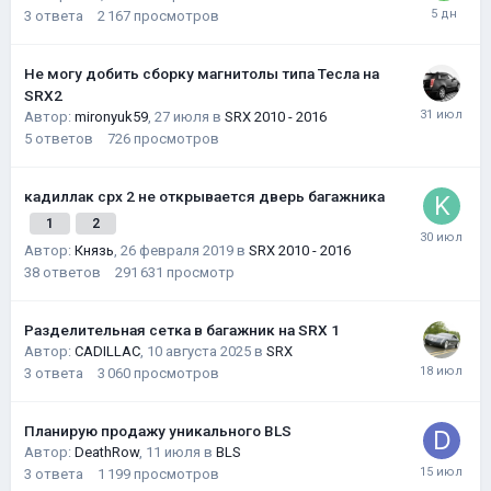
3
ответа
2 167
просмотров
Не могу добить сборку магнитолы типа Тесла на
SRX2
Автор:
mironyuk59
,
27 июля
в
SRX 2010 - 2016
5
ответов
726
просмотров
кадиллак срх 2 не открывается дверь багажника
1
2
Автор:
Князь
,
26 февраля 2019
в
SRX 2010 - 2016
38
ответов
291 631
просмотр
Разделительная сетка в багажник на SRX 1
Автор:
CADILLAC
,
10 августа 2025
в
SRX
3
ответа
3 060
просмотров
Планирую продажу уникального BLS
Автор:
DeathRow
,
11 июля
в
BLS
3
ответа
1 199
просмотров