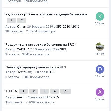
5
ответов
694
просмотра
кадиллак срх 2 не открывается дверь багажника
1
2
Автор:
Князь
,
26 февраля 2019
в
SRX 2010 - 2016
38
ответов
285 204
просмотра
Разделительная сетка в багажник на SRX 1
Автор:
CADILLAC
,
10 августа 2025
в
SRX
3
ответа
3 046
просмотров
Планирую продажу уникального BLS
Автор:
DeathRow
,
11 июля
в
BLS
3
ответа
1 185
просмотров
ТО XT5
1
2
3
4
7
Автор:
Amidd
,
1 августа 2017
в
XT5
154
ответа
719 393
просмотра