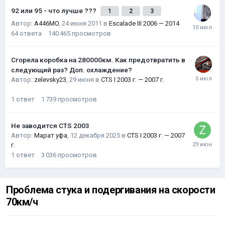
92 или 95 - что лучше ???
1
2
3
Автор:
A446MO
,
24 июня 2011
в
Escalade III 2006 — 2014
64
ответа
140 465
просмотров
Сгорела коробка на 280000км. Как предотвратить в
следующий раз? Доп. охлаждение?
Автор:
zelevsky23
,
29 июня
в
CTS I 2003 г. — 2007 г.
1
ответ
1 739
просмотров
Не заводится CTS 2003
Автор:
Марат уфа
,
12 декабря 2025
в
CTS I 2003 г. — 2007
г.
1
ответ
3 036
просмотров
Проблема стука и подергивания на скорости
70км/ч