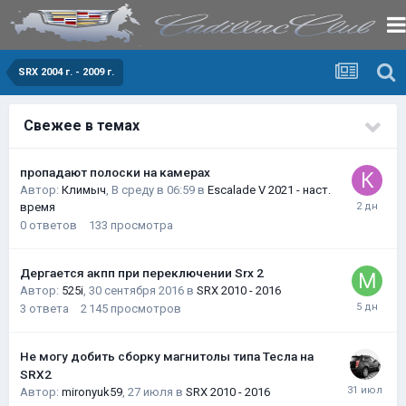
SRX 2004 г. - 2009 г.
Свежее в темах
пропадают полоски на камерах
Автор:
Климыч
,
В среду в 06:59
в
Escalade V 2021 - наст.
время
0
ответов
133
просмотра
Дергается акпп при переключении Srx 2
Автор:
525i
,
30 сентября 2016
в
SRX 2010 - 2016
3
ответа
2 145
просмотров
Не могу добить сборку магнитолы типа Тесла на
SRX2
Автор:
mironyuk59
,
27 июля
в
SRX 2010 - 2016