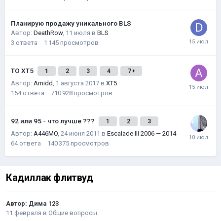
Планирую продажу уникального BLS
Автор:
DeathRow
,
11 июля
в
BLS
3
ответа
1 145
просмотров
ТО XT5
1
2
3
4
7
Автор:
Amidd
,
1 августа 2017
в
XT5
154
ответа
710 928
просмотров
92 или 95 - что лучше ???
1
2
3
Автор:
A446MO
,
24 июня 2011
в
Escalade III 2006 — 2014
64
ответа
140 375
просмотров
Кадиллак флитвуд
Автор:
Дима 123
11 февраля
в
Общие вопросы