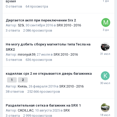
время
0
ответов
64
просмотра
Дергается акпп при переключении Srx 2
Автор:
525i
,
30 сентября 2016
в
SRX 2010 - 2016
3
ответа
2 086
просмотров
Не могу добить сборку магнитолы типа Тесла на
SRX2
Автор:
mironyuk59
,
27 июля
в
SRX 2010 - 2016
5
ответов
636
просмотров
кадиллак срх 2 не открывается дверь багажника
1
2
Автор:
Князь
,
26 февраля 2019
в
SRX 2010 - 2016
38
ответов
252 666
просмотров
Разделительная сетка в багажник на SRX 1
Автор:
CADILLAC
,
10 августа 2025
в
SRX
3
ответа
2 999
просмотров