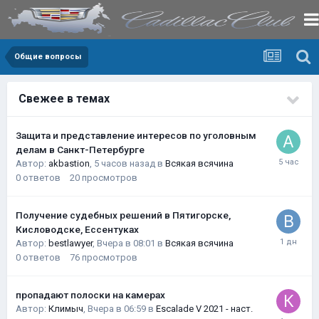
Общие вопросы
Свежее в темах
Защита и представление интересов по уголовным
делам в Санкт-Петербурге
Автор:
akbastion
,
5 часов назад
в
Всякая всячина
0
ответов
20
просмотров
Получение судебных решений в Пятигорске,
Кисловодске, Ессентуках
Автор:
bestlawyer
,
Вчера в 08:01
в
Всякая всячина
0
ответов
76
просмотров
пропадают полоски на камерах
Автор:
Климыч
,
Вчера в 06:59
в
Escalade V 2021 - наст.