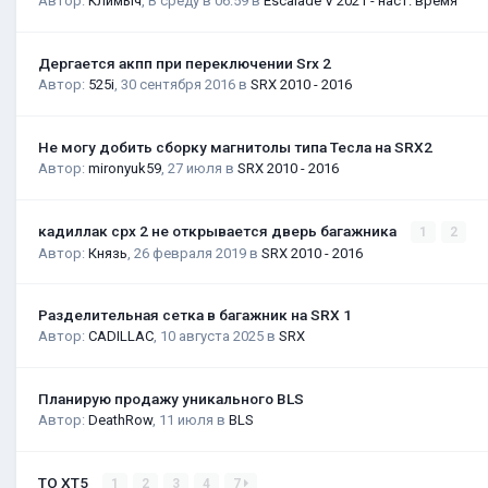
Автор:
Климыч
,
В среду в 06:59
в
Escalade V 2021 - наст. время
Дергается акпп при переключении Srx 2
Автор:
525i
,
30 сентября 2016
в
SRX 2010 - 2016
Не могу добить сборку магнитолы типа Тесла на SRX2
Автор:
mironyuk59
,
27 июля
в
SRX 2010 - 2016
кадиллак срх 2 не открывается дверь багажника
1
2
Автор:
Князь
,
26 февраля 2019
в
SRX 2010 - 2016
Разделительная сетка в багажник на SRX 1
Автор:
CADILLAC
,
10 августа 2025
в
SRX
Планирую продажу уникального BLS
Автор:
DeathRow
,
11 июля
в
BLS
ТО XT5
1
2
3
4
7