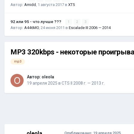
Автор:
Amidd
,
1 августа 2017
в
XT5
92 или 95 - что лучше ???
1
2
3
Автор:
A446MO
,
24 июня 2011
в
Escalade III 2006 — 2014
MP3 320kbps - некоторые проигрыва
mp3
Автор:
oleola
19 апреля 2025
в
CTS II 2008 г. — 2013 г.
oleola
Опубликовано:
19 апреля 2025