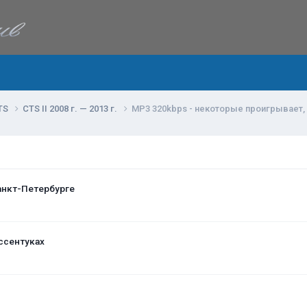
TS
CTS II 2008 г. — 2013 г.
MP3 320kbps - некоторые проигрывает,
анкт-Петербурге
ссентуках