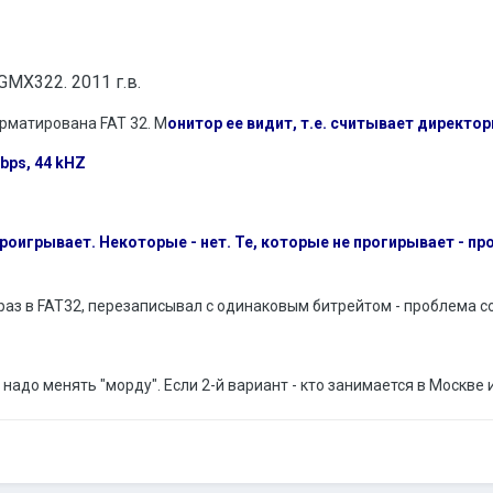
GMX
322. 2011 г.в.
орматирована FAT 32. М
онитор ее видит, т.е. считывает директор
kbps, 44 kHZ
игрывает. Некоторые - нет. Те, которые не прогирывает - просто
аз в FAT32, перезаписывал с одинаковым битрейтом - проблема с
адо менять "морду". Если 2-й вариант - кто занимается в Москве 