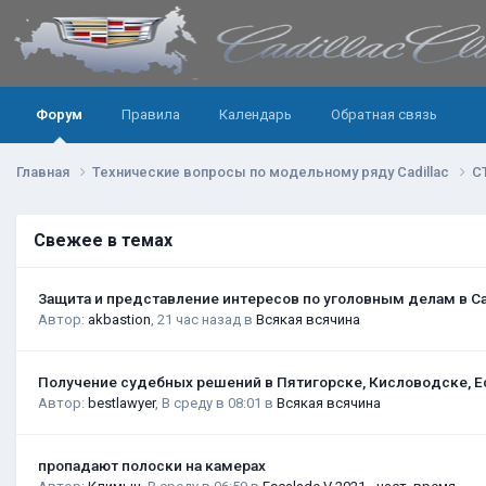
Форум
Правила
Календарь
Обратная связь
Главная
Технические вопросы по модельному ряду Cadillac
C
Свежее в темах
Защита и представление интересов по уголовным делам в С
Автор:
akbastion
,
21 час назад
в
Всякая всячина
Получение судебных решений в Пятигорске, Кисловодске, Е
Автор:
bestlawyer
,
В среду в 08:01
в
Всякая всячина
пропадают полоски на камерах