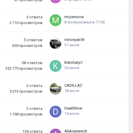
mr.persona
3
ответа
В воскресенье в 17:06
2 110
просмотров
mironyuk59
5
ответов
31 июля
659
просмотров
kletchatyi1
38
ответов
30 июля
252 775
просмотров
CADILLAC
3
ответа
18 июля
3 013
просмотров
DeathRow
3
ответа
15 июля
1 158
просмотров
Alekseeevich
154
ответа