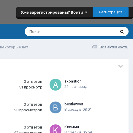
Регистрация
Уже зарегистрированы? Войти
 некоторые нет
Вся активность
akbastion
0
ответов
21 час назад
51
просмотр
bestlawyer
0
ответов
В среду в 08:01
98
просмотров
Климыч
0
ответов
В среду в 06:59
87
просмотров