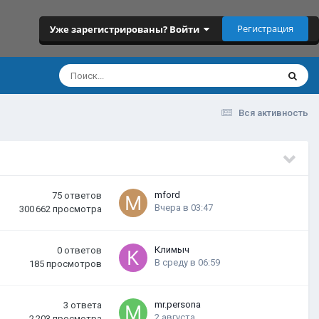
Регистрация
Уже зарегистрированы? Войти
Вся активность
mford
75
ответов
Вчера в 03:47
300 662
просмотра
Климыч
0
ответов
В среду в 06:59
185
просмотров
mr.persona
3
ответа
2 августа
2 203
просмотра