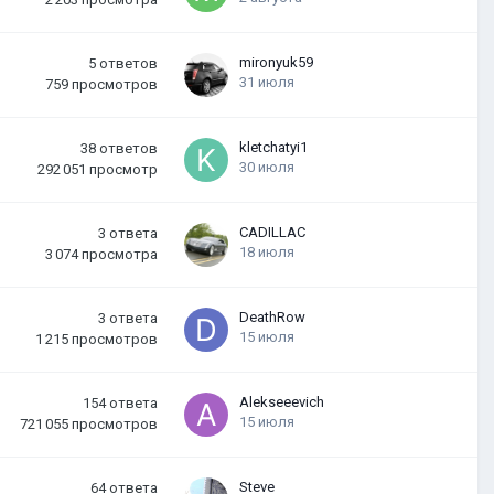
mironyuk59
5
ответов
31 июля
759
просмотров
kletchatyi1
38
ответов
30 июля
292 051
просмотр
CADILLAC
3
ответа
18 июля
3 074
просмотра
DeathRow
3
ответа
15 июля
1 215
просмотров
Alekseeevich
154
ответа
15 июля
721 055
просмотров
Steve
64
ответа