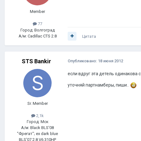
Member
77
Город: Волгоград
А/м: Cadillac CTS 2.8
Цитата
STS Bankir
Опубликовано:
18 июня 2012
если вдруг эта детель одинакова с 
уточняй партнамберы, пиши..
Sr. Member
2,1k
Город: Мск
А/м: Black BLS'08
"Фрегат"; ex dark blue
BLS'07 2.8 V6 310HP