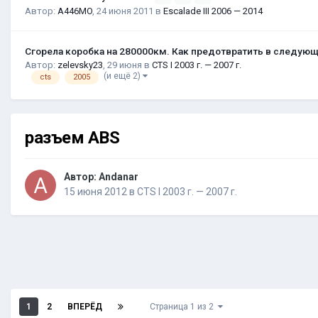
Автор:
A446MO
,
24 июня 2011
в
Escalade III 2006 — 2014
Сгорела коробка на 280000км. Как предотвратить в следую
Автор:
zelevsky23
,
29 июня
в
CTS I 2003 г. — 2007 г.
(и ещё 2)
cts
2005
разъем ABS
Автор:
Andanar
15 июня 2012
в
CTS I 2003 г. — 2007 г.
1
2
ВПЕРЁД
Страница 1 из 2