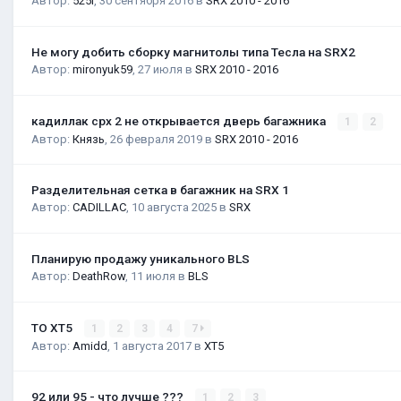
Автор:
525i
,
30 сентября 2016
в
SRX 2010 - 2016
Не могу добить сборку магнитолы типа Тесла на SRX2
Автор:
mironyuk59
,
27 июля
в
SRX 2010 - 2016
кадиллак срх 2 не открывается дверь багажника
1
2
Автор:
Князь
,
26 февраля 2019
в
SRX 2010 - 2016
Разделительная сетка в багажник на SRX 1
Автор:
CADILLAC
,
10 августа 2025
в
SRX
Планирую продажу уникального BLS
Автор:
DeathRow
,
11 июля
в
BLS
ТО XT5
1
2
3
4
7
Автор:
Amidd
,
1 августа 2017
в
XT5
92 или 95 - что лучше ???
1
2
3