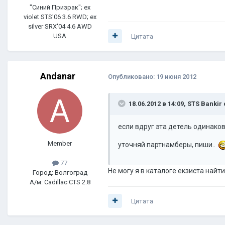
"Синий Призрак"; ex
violet STS'06 3.6 RWD; ex
silver SRX'04 4.6 AWD
USA
Цитата
Andanar
Опубликовано:
19 июня 2012
18.06.2012 в 14:09, STS Bankir
если вдруг эта детель одинакова
Member
уточняй партнамберы, пиши..
77
Не могу я в каталоге екзиста найти
Город: Волгоград
А/м: Cadillac CTS 2.8
Цитата