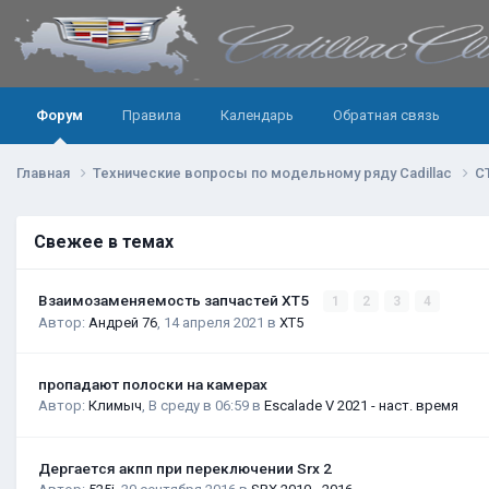
Форум
Правила
Календарь
Обратная связь
Главная
Технические вопросы по модельному ряду Cadillac
C
Свежее в темах
Взаимозаменяемость запчастей XT5
1
2
3
4
Автор:
Андрей 76
,
14 апреля 2021
в
XT5
пропадают полоски на камерах
Автор:
Климыч
,
В среду в 06:59
в
Escalade V 2021 - наст. время
Дергается акпп при переключении Srx 2