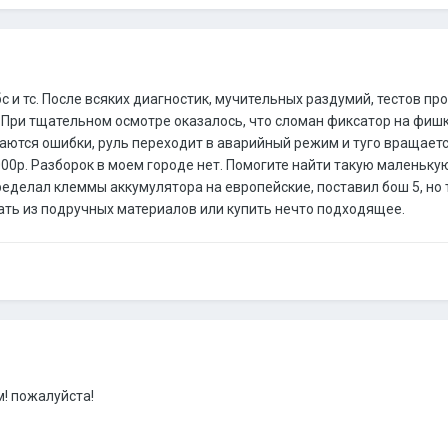
 и тс. После всяких диагностик, мучительных раздумий, тестов про
 При тщательном осмотре оказалось, что сломан фиксатор на фишк
ораются ошибки, руль переходит в аварийный режим и туго вращае
000р. Разборок в моем городе нет. Помогите найти такую маленьку
еределал клеммы аккумулятора на европейские, поставил бош 5, н
ать из подручных материалов или купить нечто подходящее.
м! пожалуйста!