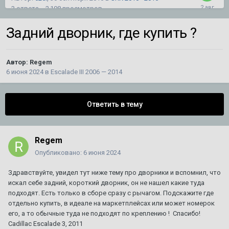
3
ответа
2 198
просмотров
Задний дворник, где купить ?
Не могу добить сборку магнитолы типа Тесла на
SRX2
Автор:
mironyuk59
,
27 июля
в
SRX 2010 - 2016
Автор:
Regem
5
ответов
753
просмотра
6 июня 2024
в
Escalade III 2006 — 2014
кадиллак срх 2 не открывается дверь багажника
Ответить в тему
1
2
Автор:
Князь
,
26 февраля 2019
в
SRX 2010 - 2016
38
ответов
291 992
просмотра
Regem
Опубликовано:
6 июня 2024
Разделительная сетка в багажник на SRX 1
Автор:
CADILLAC
,
10 августа 2025
в
SRX
Здравствуйте, увидел тут ниже тему про дворники и вспомнил, что
3
ответа
3 072
просмотра
искал себе задний, короткий дворник, он не нашел какие туда
подходят. Есть только в сборе сразу с рычагом. Подскажите где
отдельно купить, в идеале на маркетплейсах или может номерок
Планирую продажу уникального BLS
его, а то обычные туда не подходят по креплению ! Спасибо!
Автор:
DeathRow
,
11 июля
в
BLS
C
adillac
E
scalade 3, 2011
3
ответа
1 214
просмотров