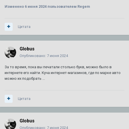
Изменено
6 июня 2024
пользователем Regem
ТО XT5
1
2
3
4
7
Автор:
Amidd
,
1 августа 2017
в
XT5
Цитата
154
ответа
721 011
просмотров
92 или 95 - что лучше ???
1
2
3
Globus
Автор:
A446MO
,
24 июня 2011
в
Escalade III 2006 — 2014
Опубликовано:
7 июня 2024
64
ответа
140 526
просмотров
За то время, пока вы печатали столько букв, можно было в
Сгорела коробка на 280000км. Как предотвратить в
интернете его найти. Куча интернет-магазинов, где по марке авто
следующий раз? Доп. охлаждение?
можно их подобрать ...
Автор:
zelevsky23
,
29 июня
в
CTS I 2003 г. — 2007 г.
1
ответ
1 755
просмотров
Цитата
Globus
Опубликовано:
7 июня 2024