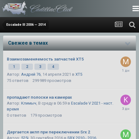
Escalade III 2006 — 2014
Свежее в темах
Взаимозаменяемость запчастей XT5
1
2
3
4
Автор:
Андрей 76
,
14 апреля 2021
в
XT5
75
ответов
299 989
просмотров
пропадают полоски на камерах
Автор:
Климыч
,
В среду в 06:59
в
Escalade V 2021 - наст.
время
0
ответов
179
просмотров
Дергается акпп при переключении Srx 2
Автор:
525i
,
30 сентября 2016
в
SRX 2010 - 2016