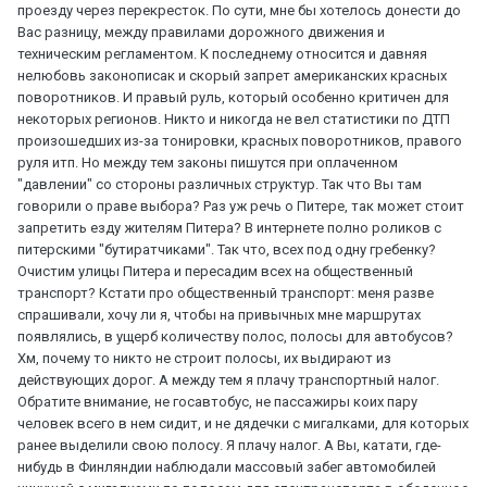
проезду через перекресток. По сути, мне бы хотелось донести до
Вас разницу, между правилами дорожного движения и
техническим регламентом. К последнему относится и давняя
нелюбовь законописак и скорый запрет американских красных
поворотников. И правый руль, который особенно критичен для
некоторых регионов. Никто и никогда не вел статистики по ДТП
произошедших из-за тонировки, красных поворотников, правого
руля итп. Но между тем законы пишутся при оплаченном
"давлении" со стороны различных структур. Так что Вы там
говорили о праве выбора? Раз уж речь о Питере, так может стоит
запретить езду жителям Питера? В интернете полно роликов с
питерскими "бутиратчиками". Так что, всех под одну гребенку?
Очистим улицы Питера и пересадим всех на общественный
транспорт? Кстати про общественный транспорт: меня разве
спрашивали, хочу ли я, чтобы на привычных мне маршрутах
появлялись, в ущерб количеству полос, полосы для автобусов?
Хм, почему то никто не строит полосы, их выдирают из
действующих дорог. А между тем я плачу транспортный налог.
Обратите внимание, не госавтобус, не пассажиры коих пару
человек всего в нем сидит, и не дядечки с мигалками, для которых
ранее выделили свою полосу. Я плачу налог. А Вы, катати, где-
нибудь в Финляндии наблюдали массовый забег автомобилей