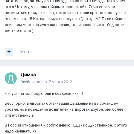
питательное, затем уж что-нибудь...ну хоть что-нибудь. Так к чему
это я? К тому, что пока гайцам с зарплатой в 7тыр есть чем
поживиться в виде пьяных, встречки итп, они про тонировку и не
вспоминают. В Котласе видать похуже с "доходом". То ли гайцов
слишком много на душу населения, то ли население от бедности
святым стало )
Цитата
Димка
Опубликовано:
7 марта 2012
Чинуш - на кол, воры они и бездельники :-)
Бесспорно, в европах организация движения на высочайшем
уровне, но и поведение водителей на дорогах другое, они более
ответственные.
В России отношения к соблюдению ПДД - кощунственное. С этого
надо начинать :-)