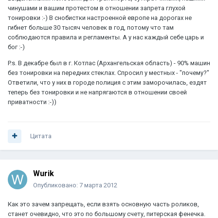
чинушами и вашим протестом в отношении запрета глухой
тонировки :-) В снобистки настроенной европе на дорогах не
гибнет больше 30 тысяч человек в год, потому что там
соблюдаются правила и регламенты. А у нас каждый себе царь и
бог :-)
P.s. В декабре был в г. Котлас (Архангельская область) - 90% машин
без тонировки на передних стеклах. Спросил у местных - "почему?"
Ответили, что у них в городе полиция с этим заморочилась, ездят
теперь без тонировки и не напрягаются в отношении своей
приватности :-))
Цитата
Wurik
Опубликовано:
7 марта 2012
Как это зачем запрещать, если взять основную часть роликов,
станет очевидно, что это по большому счету, питерская фенечка.