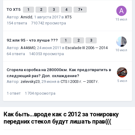
ТО XT5
1
2
3
4
7
Автор:
Amidd
,
1 августа 2017
в
XT5
154
ответа
710 742
просмотра
92 или 95 - что лучше ???
1
2
3
Автор:
A446MO
,
24 июня 2011
в
Escalade III 2006 — 2014
64
ответа
140 353
просмотра
Сгорела коробка на 280000км. Как предотвратить в
следующий раз? Доп. охлаждение?
Автор:
zelevsky23
,
29 июня
в
CTS I 2003 г. — 2007 г.
1
ответ
1 704
просмотра
Как быть...вроде как с 2012 за тонировку
передних стекол будут лишать прав(((