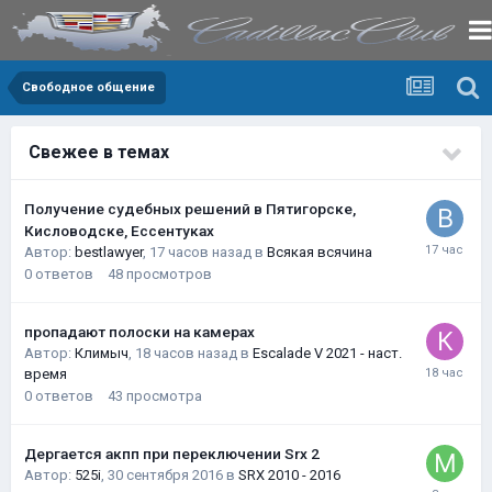
Свободное общение
Свежее в темах
Получение судебных решений в Пятигорске,
Кисловодске, Ессентуках
Автор:
bestlawyer
,
17 часов назад
в
Всякая всячина
0
ответов
48
просмотров
пропадают полоски на камерах
Автор:
Климыч
,
18 часов назад
в
Escalade V 2021 - наст.
время
0
ответов
43
просмотра
Дергается акпп при переключении Srx 2
Автор:
525i
,
30 сентября 2016
в
SRX 2010 - 2016