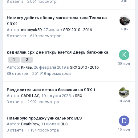
3
ответа
2 061
просмотр
Не могу добить сборку магнитолы типа Тесла на
SRX2
Автор:
mironyuk59
,
27 июля
в
SRX 2010 - 2016
5
ответов
619
просмотров
кадиллак срх 2 не открывается дверь багажника
1
2
Автор:
Князь
,
26 февраля 2019
в
SRX 2010 - 2016
38
ответов
251 918
просмотров
Разделительная сетка в багажник на SRX 1
Автор:
CADILLAC
,
10 августа 2025
в
SRX
3
ответа
2 992
просмотра
Планирую продажу уникального BLS
Автор:
DeathRow
,
11 июля
в
BLS
3
ответа
1 134
просмотра