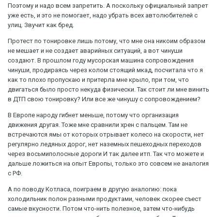
Поэтому и надо всем запретить. А поскольку официальный запрет
уже есть, и это не помогает, надо убрать всех автолюбителей с
улиц. Звучит как бред.
Протест по тонировке лишь потому, что мне она никоим образом
не мешает и не создает аварийных ситуаций, а вот чинуши
создают. В прошлом году мусорская машина сопровождения
чинуши, продираясь через колом стоящий мкад, посчитала что я
как то плохо пропускаю и притерла мне крыло, при том, что
двигаться было просто некуда физически. Так стоит ли мне винить
в ДТП свою тонировку? Или все же чинушу с сопровождением?
В Европе народу гибнет меньше, потому что организация
движения другая. Тоже мне сравнили хрен с пальцем. Там не
встречаются ямы от которых отрывает колесо на скорости, нет
регулярно ледяных дорог, нет наземных пешеходных переходов
через восьмиполосные дороги И так далее итп. Так что можете и
дальше ложиться на опыт Европы, только это совсем не аналогия
с РФ.
А по поводу Котласа, поиграем в другую аналогию: пока
холодильник полон разными продуктами, человек скорее съест
самые вкусности. Потом что-нить полезное, затем что-нибудь