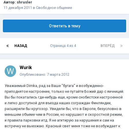
Автор:
shrusler
11 декабря 2011
в
Свободное общение
Ответить в тему
НАЗАД
Страница 4 из 4
ВПЕРЁД
Wurik
Опубликовано:
7 марта 2012
Уважаемый Dimka, рад за Ваше "бугага" и возбужденно-
приподнятое настроение, только не путайте Божий дар с яичницей.
Вы бы покатались где-нибудь еще, кроме снобистски настроенной
и легко доступной для въезда наших сограждан Финляндии,
расширили бы кругозор. Увидели бы, что в Европе, безусловно в
меньшем объеме чем в России, но нарушают и скоростной режим,
и правила парковки итд. Я не агитирую за нарушения и сам на
встречку не выезжаю. Красный свет меня тоже не возбуждает к