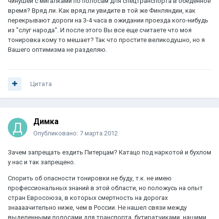
чинушей с мигалками по полосам для спецтранспорта в обеденное
время? Вряд ли. Как вряд ли увидите в той же Финляндии, как
перекрывают дороги на 3-4 часа в ожидании проезда кого-нибудь
из "слуг народа". И после этого Вы все еще считаете что моя
тонировка кому то мешает? Так что простите великодушно, но я
Вашего оптимизма не разделяю.
Цитата
Димка
Опубликовано:
7 марта 2012
Зачем запрещать ездить Питерцам? Катацо под наркотой и бухлом
у нас и так запрещено.
Спорить об опасности тонировки не буду, т.к. не имею
профессиональных знаний в этой области, но положусь на опыт
стран Евросоюза, в которых смертность на дорогах
знаааачительно ниже, чем в России. Не нашел связи между
выделенными полосами для транспорта, бутиратчиками, нашими