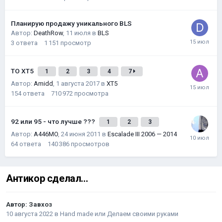
Планирую продажу уникального BLS
Автор:
DeathRow
,
11 июля
в
BLS
3
ответа
1 151
просмотр
ТО XT5
1
2
3
4
7
Автор:
Amidd
,
1 августа 2017
в
XT5
154
ответа
710 972
просмотра
92 или 95 - что лучше ???
1
2
3
Автор:
A446MO
,
24 июня 2011
в
Escalade III 2006 — 2014
64
ответа
140 386
просмотров
Антикор сделал...
Автор:
Завхоз
10 августа 2022
в
Hand made или Делаем своими руками