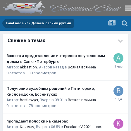
Hand made или Делаем своими руками
Свежее в темах
Защита и представление интересов по уголовным
делам в Санкт-Петербурге
Автор:
akbastion
,
9 часов назад
в
Всякая всячина
0
ответов
30
просмотров
Получение судебных решений в Пятигорске,
Кисловодске, Ессентуках
Автор:
bestlawyer
,
Вчера в 08:01
в
Всякая всячина
0
ответов
78
просмотров
пропадают полоски на камерах
Автор:
Климыч
,
Вчера в 06:59
в
Escalade V 2021 - наст.