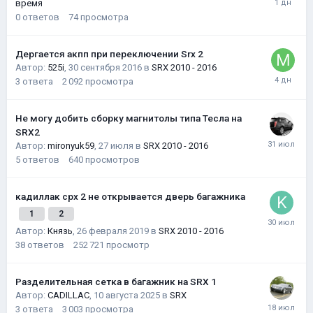
время
0
ответов
74
просмотра
Дергается акпп при переключении Srx 2
Автор:
525i
,
30 сентября 2016
в
SRX 2010 - 2016
3
ответа
2 092
просмотра
Не могу добить сборку магнитолы типа Тесла на
SRX2
Автор:
mironyuk59
,
27 июля
в
SRX 2010 - 2016
5
ответов
640
просмотров
кадиллак срх 2 не открывается дверь багажника
1
2
Автор:
Князь
,
26 февраля 2019
в
SRX 2010 - 2016
38
ответов
252 721
просмотр
Разделительная сетка в багажник на SRX 1
Автор:
CADILLAC
,
10 августа 2025
в
SRX
3
ответа
3 003
просмотра