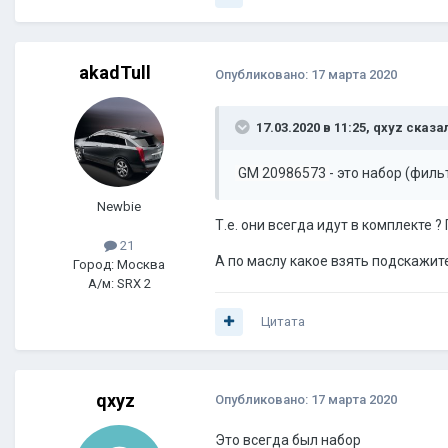
akadTull
Опубликовано:
17 марта 2020
17.03.2020 в 11:25,
qxyz
сказал
GM 20986573
- это набор (филь
Newbie
Т.е. они всегда идут в комплекте 
21
А по маслу какое взять подскажите
Город: Москва
А/м: SRX 2
Цитата
qxyz
Опубликовано:
17 марта 2020
Это всегда был набор