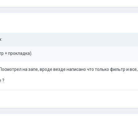
:
тр + прокладка).
? Посмотрел на запе, вроде везде написано что только фильтр и все
 ?