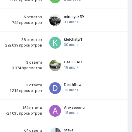
mironyuk59
5
ответов
31 июля
755
просмотров
kletchatyi1
38
ответов
30 июля
292 039
просмотров
CADILLAC
3
ответа
18 июля
3 074
просмотра
DeathRow
3
ответа
15 июля
1 215
просмотров
Alekseeevich
154
ответа
15 июля
721 035
просмотров
Steve
64
ответа