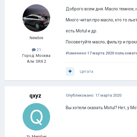
Доброго всем дня. Масло темное, 
Много читал про масло, кто то ль
есть Motul и др.
Newbie
Посоветуйте масло, фильтр и прокл
21
Изменено
17 марта 2020
пользовате
Город: Москва
А/м: SRX 2
Цитата
qxyz
Опубликовано:
17 марта 2020
Вы хотели сказать Motul? Нет, у Mo
Sr. Member