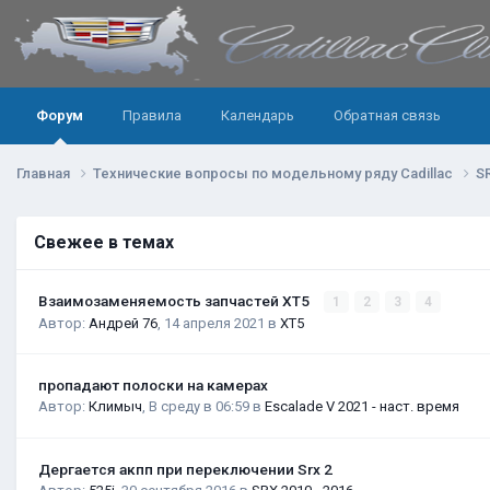
Форум
Правила
Календарь
Обратная связь
Главная
Технические вопросы по модельному ряду Cadillac
S
Свежее в темах
Взаимозаменяемость запчастей XT5
1
2
3
4
Автор:
Андрей 76
,
14 апреля 2021
в
XT5
пропадают полоски на камерах
Автор:
Климыч
,
В среду в 06:59
в
Escalade V 2021 - наст. время
Дергается акпп при переключении Srx 2