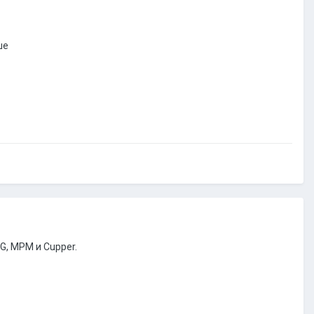
ше
AG, MPM и Cupper.