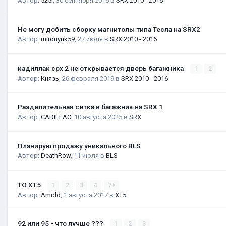
Автор:
525i
,
30 сентября 2016
в
SRX 2010 - 2016
Не могу добить сборку магнитолы типа Тесла на SRX2
Автор:
mironyuk59
,
27 июля
в
SRX 2010 - 2016
кадиллак срх 2 не открывается дверь багажника
1
2
Автор:
Князь
,
26 февраля 2019
в
SRX 2010 - 2016
Разделительная сетка в багажник на SRX 1
Автор:
CADILLAC
,
10 августа 2025
в
SRX
Планирую продажу уникального BLS
Автор:
DeathRow
,
11 июля
в
BLS
ТО XT5
1
2
3
4
7
Автор:
Amidd
,
1 августа 2017
в
XT5
92 или 95 - что лучше ???
1
2
3