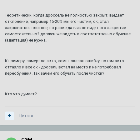
ТО XT5
Теоретически, когда дроссель не полностью закрыт, выдает
1
2
3
4
7
отклонение, например 15-20% мы его чистим, ок, стал
Автор:
Amidd
,
1 августа 2017
в
XT5
закрываться плотнее, но разве датчик не видит это закрытие
154
ответа
720 896
просмотров
самостоятельно? должен же видеть и соответственно обучение
(адаптация) не нужна.
92 или 95 - что лучше ???
1
2
3
Автор:
A446MO
,
24 июня 2011
в
Escalade III 2006 — 2014
К примеру, замерзло авто, комп показал ошибку, потом авто
64
ответа
140 506
просмотров
оттаяло и все ок - дросель встал на место и не потребовал
переобучения. Так зачем его обучать после чистки?
Сгорела коробка на 280000км. Как предотвратить в
следующий раз? Доп. охлаждение?
Автор:
zelevsky23
,
29 июня
в
CTS I 2003 г. — 2007 г.
Кто что думает?
1
ответ
1 749
просмотров
Цитата
СЭМ