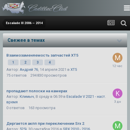
Escalade III 2006 — 2014
Свежее в темах
Взаимозаменяемость запчастей XT5
1
2
3
4
Автор:
Андрей 76
,
14 апреля 2021
в
XT5
75
ответов
294 830
просмотров
пропадают полоски на камерах
Автор:
Климыч
,
В среду в 06:59
в
Escalade V 2021 - наст.
время
0
ответов
163
просмотра
Дергается акпп при переключении Srx 2
Автор:
525i
,
30 сентября 2016
в
SRX 2010 - 2016