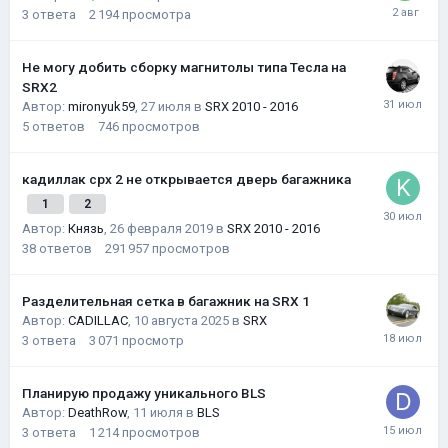
3
ответа
2 194
просмотра
Не могу добить сборку магнитолы типа Тесла на
SRX2
Автор:
mironyuk59
,
27 июля
в
SRX 2010 - 2016
5
ответов
746
просмотров
кадиллак срх 2 не открывается дверь багажника
1
2
Автор:
Князь
,
26 февраля 2019
в
SRX 2010 - 2016
38
ответов
291 957
просмотров
Разделительная сетка в багажник на SRX 1
Автор:
CADILLAC
,
10 августа 2025
в
SRX
3
ответа
3 071
просмотр
Планирую продажу уникального BLS
Автор:
DeathRow
,
11 июля
в
BLS
3
ответа
1 214
просмотров