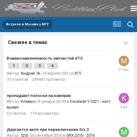
Встречи в Москве у МГУ
Свежее в темах
Взаимозаменяемость запчастей XT5
1
2
3
4
Автор:
Андрей 76
,
14 апреля 2021
в
XT5
75
ответов
299 661
просмотр
пропадают полоски на камерах
Автор:
Климыч
,
В среду в 06:59
в
Escalade V 2021 - наст.
время
0
ответов
174
просмотра
Дергается акпп при переключении Srx 2
Автор:
525i
,
30 сентября 2016
в
SRX 2010 - 2016