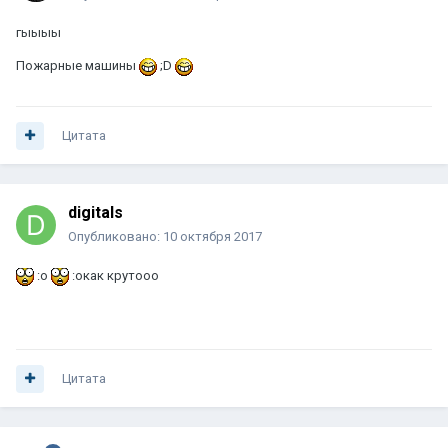
гыыыы
Пожарные машины
;D
Цитата
digitals
Опубликовано:
10 октября 2017
:o
:oкак крутооо
Цитата