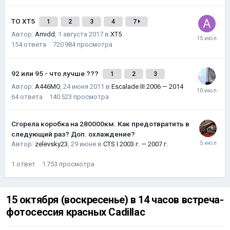
ТО XT5
1
2
3
4
7
Автор:
Amidd
,
1 августа 2017
в
XT5
154
ответа
720 984
просмотра
92 или 95 - что лучше ???
1
2
3
Автор:
A446MO
,
24 июня 2011
в
Escalade III 2006 — 2014
64
ответа
140 523
просмотра
Сгорела коробка на 280000км. Как предотвратить в
следующий раз? Доп. охлаждение?
Автор:
zelevsky23
,
29 июня
в
CTS I 2003 г. — 2007 г.
1
ответ
1 753
просмотра
15 октября (воскресенье) в 14 часов встреча-
фотосессия красных Cadillac