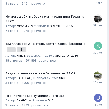
3
ответа
2 191
просмотр
Не могу добить сборку магнитолы типа Тесла на
SRX2
Автор:
mironyuk59
,
27 июля
в
SRX 2010 - 2016
5
ответов
745
просмотров
кадиллак срх 2 не открывается дверь багажника
1
2
Автор:
Князь
,
26 февраля 2019
в
SRX 2010 - 2016
38
ответов
291 898
просмотров
Разделительная сетка в багажник на SRX 1
Автор:
CADILLAC
,
10 августа 2025
в
SRX
3
ответа
3 070
просмотров
Планирую продажу уникального BLS
Автор:
DeathRow
,
11 июля
в
BLS
3
ответа
1 213
просмотров