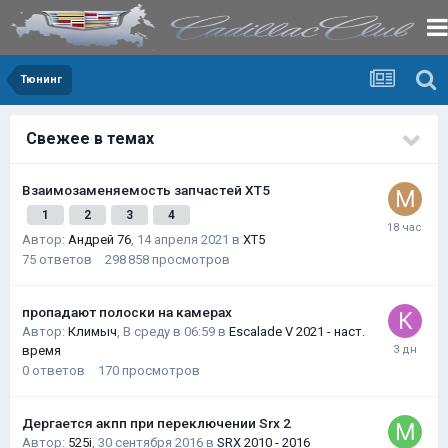
Тюнинг
Свежее в темах
Взаимозаменяемость запчастей XT5
1
2
3
4
Автор:
Андрей 76
,
14 апреля 2021
в
XT5
75
ответов
298 858
просмотров
пропадают полоски на камерах
Автор:
Климыч
,
В среду в 06:59
в
Escalade V 2021 - наст.
время
0
ответов
170
просмотров
Дергается акпп при переключении Srx 2
Автор:
525i
,
30 сентября 2016
в
SRX 2010 - 2016