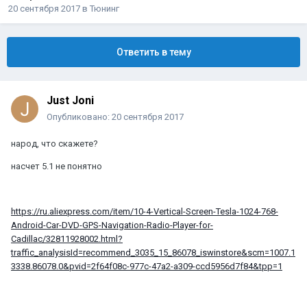
20 сентября 2017
в
Тюнинг
Ответить в тему
Just Joni
Опубликовано:
20 сентября 2017
народ, что скажете?
насчет 5.1 не понятно
https://ru.aliexpress.com/item/10-4-Vertical-Screen-Tesla-1024-768-
Android-Car-DVD-GPS-Navigation-Radio-Player-for-
Cadillac/32811928002.html?
traffic_analysisId=recommend_3035_15_86078_iswinstore&scm=1007.1
3338.86078.0&pvid=2f64f08c-977c-47a2-a309-ccd5956d7f84&tpp=1