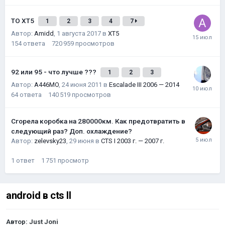
ТО XT5
1
2
3
4
7
Автор:
Amidd
,
1 августа 2017
в
XT5
154
ответа
720 959
просмотров
92 или 95 - что лучше ???
1
2
3
Автор:
A446MO
,
24 июня 2011
в
Escalade III 2006 — 2014
64
ответа
140 519
просмотров
Сгорела коробка на 280000км. Как предотвратить в
следующий раз? Доп. охлаждение?
Автор:
zelevsky23
,
29 июня
в
CTS I 2003 г. — 2007 г.
1
ответ
1 751
просмотр
android в cts II
Автор:
Just Joni