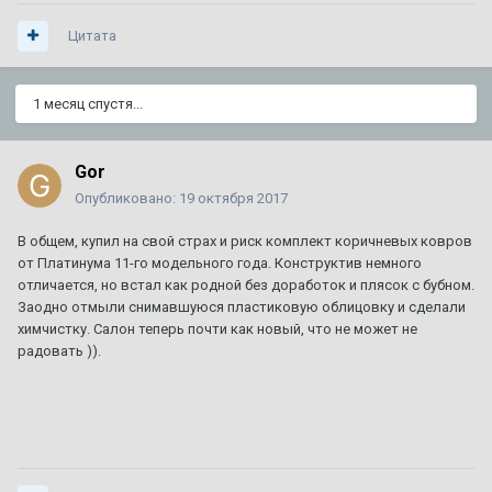
38
ответов
252 821
просмотр
Цитата
Разделительная сетка в багажник на SRX 1
Автор:
CADILLAC
,
10 августа 2025
в
SRX
3
ответа
3 018
просмотров
1 месяц спустя...
Планирую продажу уникального BLS
Gor
Автор:
DeathRow
,
11 июля
в
BLS
Опубликовано:
19 октября 2017
3
ответа
1 160
просмотров
В общем, купил на свой страх и риск комплект коричневых ковров
от Платинума 11-го модельного года. Конструктив немного
ТО XT5
1
2
3
4
7
отличается, но встал как родной без доработок и плясок с бубном.
Автор:
Amidd
,
1 августа 2017
в
XT5
Заодно отмыли снимавшуюся пластиковую облицовку и сделали
154
ответа
711 723
просмотра
химчистку. Салон теперь почти как новый, что не может не
радовать )).