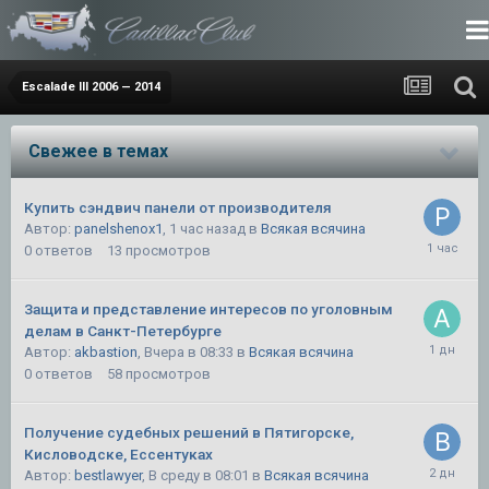
Escalade III 2006 — 2014
Свежее в темах
Купить сэндвич панели от производителя
Автор:
panelshenox1
,
1 час назад
в
Всякая всячина
0
ответов
13
просмотров
Защита и представление интересов по уголовным
делам в Санкт-Петербурге
Автор:
akbastion
,
Вчера в 08:33
в
Всякая всячина
0
ответов
58
просмотров
Получение судебных решений в Пятигорске,
Кисловодске, Ессентуках
Автор:
bestlawyer
,
В среду в 08:01
в
Всякая всячина