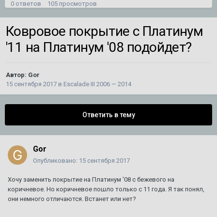
0
ответов
105
просмотров
Ковровое покрытие с Платинум
пропадают полоски на камерах
Автор:
Климыч
,
В среду в 06:59
в
Escalade V 2021 - наст.
'11 на Платинум '08 подойдет?
время
0
ответов
101
просмотр
Автор:
Gor
Дергается акпп при переключении Srx 2
15 сентября 2017
в
Escalade III 2006 — 2014
Автор:
525i
,
30 сентября 2016
в
SRX 2010 - 2016
3
ответа
2 117
просмотров
Ответить в тему
Не могу добить сборку магнитолы типа Тесла на
SRX2
Автор:
mironyuk59
,
27 июля
в
SRX 2010 - 2016
Gor
5
ответов
666
просмотров
Опубликовано:
15 сентября 2017
Хочу заменить покрытие на Платинум '08 c бежевого на
кадиллак срх 2 не открывается дверь багажника
коричневое. Но коричневое пошло только с 11 года. Я так понял,
1
2
они немного отличаются. Встанет или нет?
Автор:
Князь
,
26 февраля 2019
в
SRX 2010 - 2016