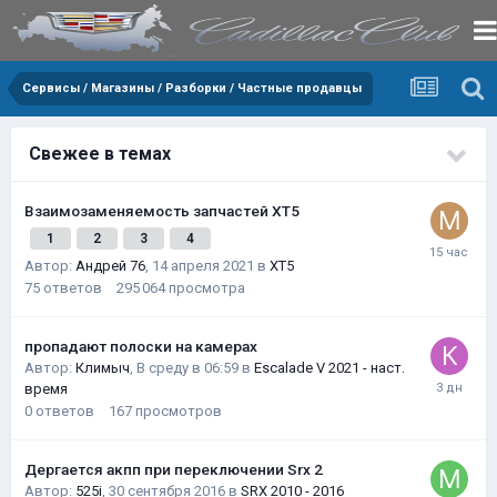
Сервисы / Магазины / Разборки / Частные продавцы
Свежее в темах
Взаимозаменяемость запчастей XT5
1
2
3
4
Автор:
Андрей 76
,
14 апреля 2021
в
XT5
75
ответов
295 064
просмотра
пропадают полоски на камерах
Автор:
Климыч
,
В среду в 06:59
в
Escalade V 2021 - наст.
время
0
ответов
167
просмотров
Дергается акпп при переключении Srx 2
Автор:
525i
,
30 сентября 2016
в
SRX 2010 - 2016