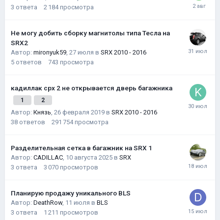
3
ответа
2 184
просмотра
Не могу добить сборку магнитолы типа Тесла на
SRX2
Автор:
mironyuk59
,
27 июля
в
SRX 2010 - 2016
5
ответов
743
просмотра
кадиллак срх 2 не открывается дверь багажника
1
2
Автор:
Князь
,
26 февраля 2019
в
SRX 2010 - 2016
38
ответов
291 754
просмотра
Разделительная сетка в багажник на SRX 1
Автор:
CADILLAC
,
10 августа 2025
в
SRX
3
ответа
3 070
просмотров
Планирую продажу уникального BLS
Автор:
DeathRow
,
11 июля
в
BLS
3
ответа
1 211
просмотров