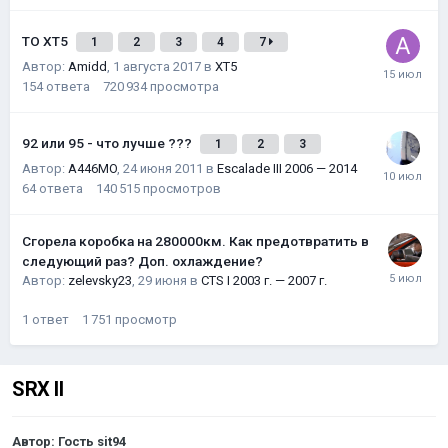
ТО XT5
1
2
3
4
7
Автор:
Amidd
,
1 августа 2017
в
XT5
154
ответа
720 934
просмотра
92 или 95 - что лучше ???
1
2
3
Автор:
A446MO
,
24 июня 2011
в
Escalade III 2006 — 2014
64
ответа
140 515
просмотров
Сгорела коробка на 280000км. Как предотвратить в
следующий раз? Доп. охлаждение?
Автор:
zelevsky23
,
29 июня
в
CTS I 2003 г. — 2007 г.
1
ответ
1 751
просмотр
SRX II
Автор: Гость sit94