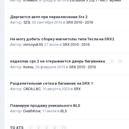
Автор:
Климыч
,
В среду в 06:59
в
Escalade V 2021 - наст. время
Дергается акпп при переключении Srx 2
Автор:
525i
,
30 сентября 2016
в
SRX 2010 - 2016
Не могу добить сборку магнитолы типа Тесла на SRX2
Автор:
mironyuk59
,
27 июля
в
SRX 2010 - 2016
кадиллак срх 2 не открывается дверь багажника
1
2
Автор:
Князь
,
26 февраля 2019
в
SRX 2010 - 2016
Разделительная сетка в багажник на SRX 1
Автор:
CADILLAC
,
10 августа 2025
в
SRX
Планирую продажу уникального BLS
Автор:
DeathRow
,
11 июля
в
BLS
ТО XT5
1
2
3
4
7