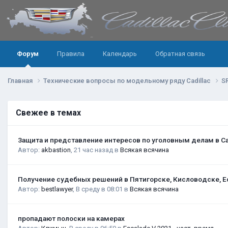
Форум
Правила
Календарь
Обратная связь
Главная
Технические вопросы по модельному ряду Cadillac
S
Свежее в темах
Защита и представление интересов по уголовным делам в С
Автор:
akbastion
,
21 час назад
в
Всякая всячина
Получение судебных решений в Пятигорске, Кисловодске, Е
Автор:
bestlawyer
,
В среду в 08:01
в
Всякая всячина
пропадают полоски на камерах