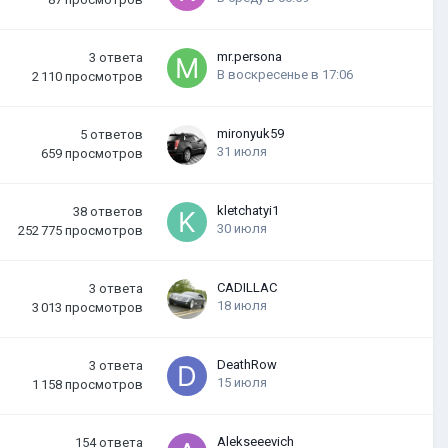
mr.persona
3
ответа
В воскресенье в 17:06
2 110
просмотров
mironyuk59
5
ответов
31 июля
659
просмотров
kletchatyi1
38
ответов
30 июля
252 775
просмотров
CADILLAC
3
ответа
18 июля
3 013
просмотров
DeathRow
3
ответа
15 июля
1 158
просмотров
Alekseeevich
154
ответа