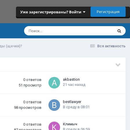
Регистрация
Уже зарегистрированы? Войти
еды (щечки)?
Вся активность
akbastion
0
ответов
21 час назад
51
просмотр
bestlawyer
0
ответов
В среду в 08:01
98
просмотров
Климыч
0
ответов
В среду в 06:59
87
просмотров