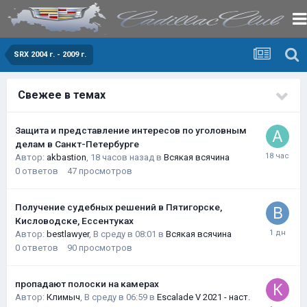
SRX 2004 г. - 2009 г.
Свежее в темах
Защита и представление интересов по уголовным
делам в Санкт-Петербурге
Автор:
akbastion
,
18 часов назад
в
Всякая всячина
0
ответов
47
просмотров
Получение судебных решений в Пятигорске,
Кисловодске, Ессентуках
Автор:
bestlawyer
,
В среду в 08:01
в
Всякая всячина
0
ответов
90
просмотров
пропадают полоски на камерах
Автор:
Климыч
,
В среду в 06:59
в
Escalade V 2021 - наст.