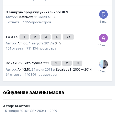
Планирую продажу уникального BLS
Автор:
DeathRow
,
11 июля
в
BLS
3
ответа
1 156
просмотров
ТО XT5
1
2
3
4
7
Автор:
Amidd
,
1 августа 2017
в
XT5
154
ответа
711 134
просмотра
92 или 95 - что лучше ???
1
2
3
Автор:
A446MO
,
24 июня 2011
в
Escalade III 2006 — 2014
64
ответа
140 399
просмотров
обнуление замены масла
Автор:
SLAVYAN
15 января 2016
в
SRX 2004 г. - 2009 г.