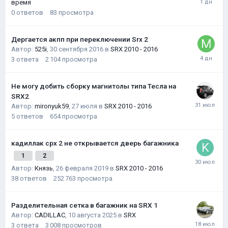
время
0
ответов
83
просмотра
Дергается акпп при переключении Srx 2
Автор:
525i
,
30 сентября 2016
в
SRX 2010 - 2016
3
ответа
2 104
просмотра
Не могу добить сборку магнитолы типа Тесла на
SRX2
Автор:
mironyuk59
,
27 июля
в
SRX 2010 - 2016
5
ответов
654
просмотра
кадиллак срх 2 не открывается дверь багажника
1
2
Автор:
Князь
,
26 февраля 2019
в
SRX 2010 - 2016
38
ответов
252 763
просмотра
Разделительная сетка в багажник на SRX 1
Автор:
CADILLAC
,
10 августа 2025
в
SRX
3
ответа
3 008
просмотров