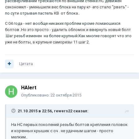
рассверливаний трескаются по внешней стенке.НС девижен
сэкономил - уменьшили вес блока на пару кг- его стало "рвать" -
по сути отрывая пастель КВ от блока..
С 04 года - нет вообще никаких проблем кроме ломаюшихся
болтов .Но это просто - удалить обломок и ввернуть новый болт
.Шаг резьб изменен на более крупный.Как многие говорят что это
уже не болты, а крупные саморезы 11 шаг 2.
Цитата
HAlert
Опубликовано:
22 октября 2015
21.10.2015 в 22:56, rewers22 сказал:
На НС первых поколений резьбы болтов крепления головок
и коренных крышек с оч . не удачным шагом - просто
мелким..