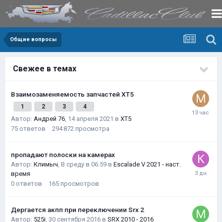
Общие вопросы
Свежее в темах
Взаимозаменяемость запчастей XT5
1
2
3
4
Автор:
Андрей 76
,
14 апреля 2021
в
XT5
75
ответов
294 872
просмотра
пропадают полоски на камерах
Автор:
Климыч
,
В среду в 06:59
в
Escalade V 2021 - наст.
время
0
ответов
165
просмотров
Дергается акпп при переключении Srx 2
Автор:
525i
,
30 сентября 2016
в
SRX 2010 - 2016