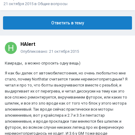
21 октября 2015
в
Общие вопросы
Ответить в тему
HAlert
Опубликовано:
21 октября 2015
Камрады, а можно спросить одну вещь)
Я как бы далек от автомобилестоения, но очень любопытно мне
стало, почему Northstar считается таким неремонтопригодным? Я
читал и про то, что болты выкручиваются вместе с резьбой, и
выдергивает их от перегрева, и читал дисскусии на тему как это
все сложно ремонтируется, вкручиванмем футорок, или каких то
шпилек, и все это зло вроде как от того что блок у этого мотора
алюминиевый. Так вроде сейчас практически все моторы
алюминиевые, вот у крайслера и 2.7 и 3.5 и пентастар
алюминиевые, и вроде прокладки там меняются без шпилек и
футорок, во всяком случае никаких легенд про их феерическую
неремонтопригоднось не ходит. И 3.6 у GM тоже вроде