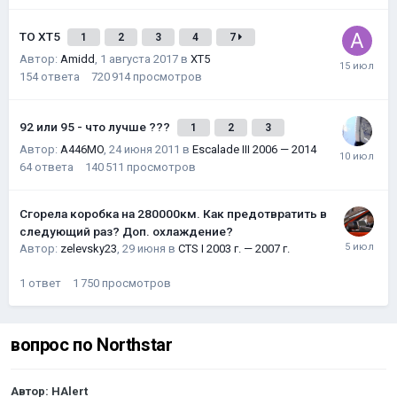
ТО XT5
1
2
3
4
7
Автор:
Amidd
,
1 августа 2017
в
XT5
154
ответа
720 914
просмотров
92 или 95 - что лучше ???
1
2
3
Автор:
A446MO
,
24 июня 2011
в
Escalade III 2006 — 2014
64
ответа
140 511
просмотров
Сгорела коробка на 280000км. Как предотвратить в
следующий раз? Доп. охлаждение?
Автор:
zelevsky23
,
29 июня
в
CTS I 2003 г. — 2007 г.
1
ответ
1 750
просмотров
вопрос по Northstar
Автор:
HAlert