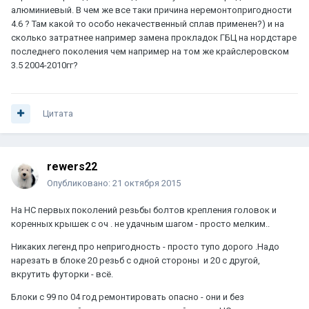
алюминиевый. В чем же все таки причина неремонтопригодности
4.6 ? Там какой то особо некачественный сплав применен?) и на
сколько затратнее например замена прокладок ГБЦ на нордстаре
последнего поколения чем например на том же крайслеровском
3.5 2004-2010гг?
Цитата
rewers22
Опубликовано:
21 октября 2015
На НС первых поколений резьбы болтов крепления головок и
коренных крышек с оч . не удачным шагом - просто мелким..
Никаких легенд про непригодность - просто тупо дорого .Надо
нарезать в блоке 20 резьб с одной стороны и 20 с другой,
вкрутить футорки - всё.
Блоки с 99 по 04 год ремонтировать опасно - они и без