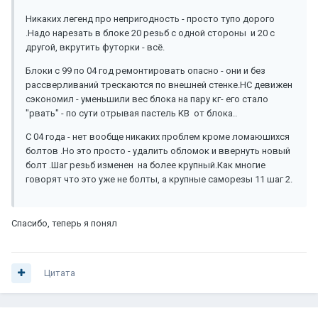
Никаких легенд про непригодность - просто тупо дорого
.Надо нарезать в блоке 20 резьб с одной стороны и 20 с
другой, вкрутить футорки - всё.
Блоки с 99 по 04 год ремонтировать опасно - они и без
рассверливаний трескаются по внешней стенке.НС девижен
сэкономил - уменьшили вес блока на пару кг- его стало
"рвать" - по сути отрывая пастель КВ от блока..
С 04 года - нет вообще никаких проблем кроме ломаюшихся
болтов .Но это просто - удалить обломок и ввернуть новый
болт .Шаг резьб изменен на более крупный.Как многие
говорят что это уже не болты, а крупные саморезы 11 шаг 2.
Спасибо, теперь я понял
Цитата