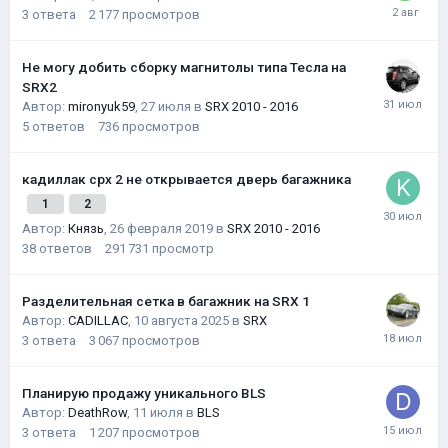
3
ответа
2 177
просмотров
Не могу добить сборку магнитолы типа Тесла на
SRX2
Автор:
mironyuk59
,
27 июля
в
SRX 2010 - 2016
5
ответов
736
просмотров
кадиллак срх 2 не открывается дверь багажника
1
2
Автор:
Князь
,
26 февраля 2019
в
SRX 2010 - 2016
38
ответов
291 731
просмотр
Разделительная сетка в багажник на SRX 1
Автор:
CADILLAC
,
10 августа 2025
в
SRX
3
ответа
3 067
просмотров
Планирую продажу уникального BLS
Автор:
DeathRow
,
11 июля
в
BLS
3
ответа
1 207
просмотров