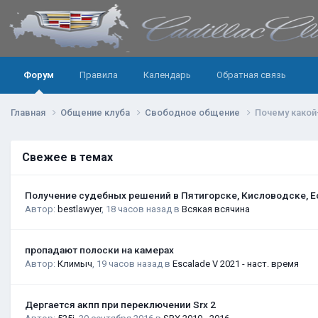
Форум
Правила
Календарь
Обратная связь
Главная
Общение клуба
Свободное общение
Почему какой-
Свежее в темах
Получение судебных решений в Пятигорске, Кисловодске, Е
Автор:
bestlawyer
,
18 часов назад
в
Всякая всячина
пропадают полоски на камерах
Автор:
Климыч
,
19 часов назад
в
Escalade V 2021 - наст. время
Дергается акпп при переключении Srx 2