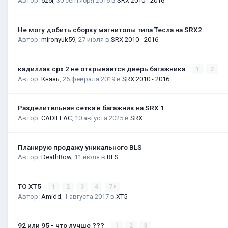
Автор:
525i
,
30 сентября 2016
в
SRX 2010 - 2016
Не могу добить сборку магнитолы типа Тесла на SRX2
Автор:
mironyuk59
,
27 июля
в
SRX 2010 - 2016
кадиллак срх 2 не открывается дверь багажника
1
2
Автор:
Князь
,
26 февраля 2019
в
SRX 2010 - 2016
Разделительная сетка в багажник на SRX 1
Автор:
CADILLAC
,
10 августа 2025
в
SRX
Планирую продажу уникального BLS
Автор:
DeathRow
,
11 июля
в
BLS
ТО XT5
1
2
3
4
7
Автор:
Amidd
,
1 августа 2017
в
XT5
92 или 95 - что лучше ???
1
2
3