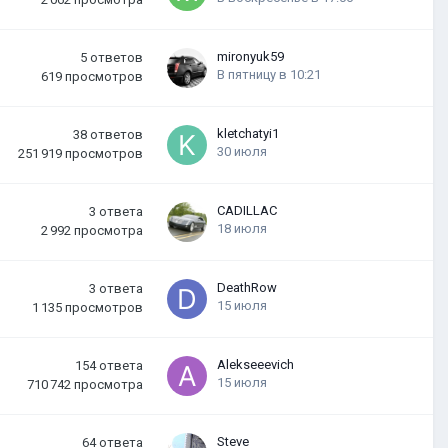
mironyuk59
5
ответов
В пятницу в 10:21
619
просмотров
kletchatyi1
38
ответов
30 июля
251 919
просмотров
CADILLAC
3
ответа
18 июля
2 992
просмотра
DeathRow
3
ответа
15 июля
1 135
просмотров
Alekseeevich
154
ответа
15 июля
710 742
просмотра
Steve
64
ответа