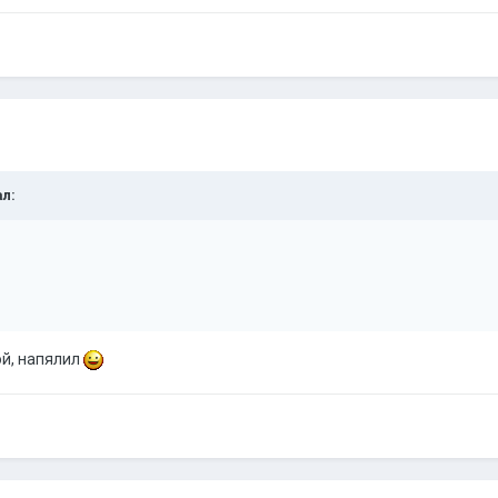
ал:
ой, напялил