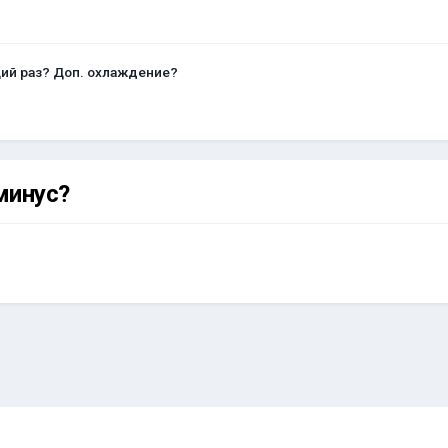
щий раз? Доп. охлаждение?
минус?