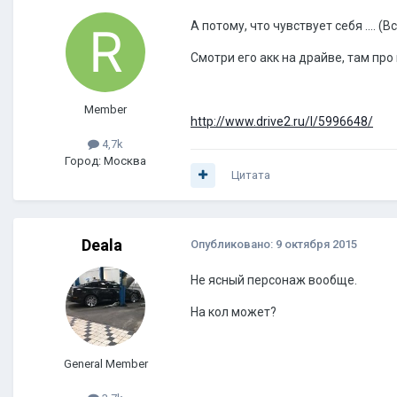
А потому, что чувствует себя .... 
Смотри его акк на драйве, там про 
Member
http://www.drive2.ru/l/5996648/
4,7k
Город: Москва
Цитата
Deala
Опубликовано:
9 октября 2015
Не ясный персонаж вообще.
На кол может?
General Member