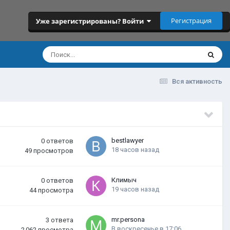
Регистрация
Уже зарегистрированы? Войти
Вся активность
bestlawyer
0
ответов
18 часов назад
49
просмотров
Климыч
0
ответов
19 часов назад
44
просмотра
mr.persona
3
ответа
В воскресенье в 17:06
2 062
просмотра