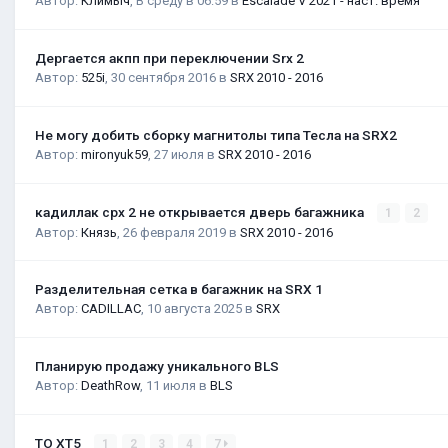
Автор:
Климыч
,
В среду в 06:59
в
Escalade V 2021 - наст. время
Дергается акпп при переключении Srx 2
Автор:
525i
,
30 сентября 2016
в
SRX 2010 - 2016
Не могу добить сборку магнитолы типа Тесла на SRX2
Автор:
mironyuk59
,
27 июля
в
SRX 2010 - 2016
кадиллак срх 2 не открывается дверь багажника
1
2
Автор:
Князь
,
26 февраля 2019
в
SRX 2010 - 2016
Разделительная сетка в багажник на SRX 1
Автор:
CADILLAC
,
10 августа 2025
в
SRX
Планирую продажу уникального BLS
Автор:
DeathRow
,
11 июля
в
BLS
ТО XT5
1
2
3
4
7