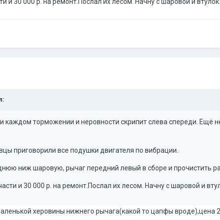
сти и 30 000 р. на ремонт.Послал их лесом. Начну с шаровой и втулок
л:
ри каждом торможении и неровности скрипит слева спереди. Ещё 
вцы приговорили все подушки двигателя по вибрации.
еднюю ниж шаровую, рычаг передний левый в сборе и прочистить р
пчасти и 30 000 р. на ремонт.Послал их лесом. Начну с шаровой и вту
аленькой херовины нижнего рычага(какой то цапфы вроде),цена 25