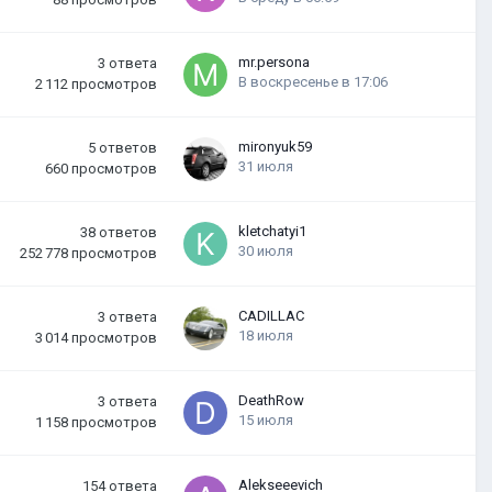
mr.persona
3
ответа
В воскресенье в 17:06
2 112
просмотров
mironyuk59
5
ответов
31 июля
660
просмотров
kletchatyi1
38
ответов
30 июля
252 778
просмотров
CADILLAC
3
ответа
18 июля
3 014
просмотров
DeathRow
3
ответа
15 июля
1 158
просмотров
Alekseeevich
154
ответа