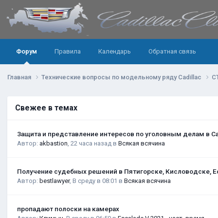
Форум
Правила
Календарь
Обратная связь
Главная
Технические вопросы по модельному ряду Cadillac
C
Свежее в темах
Защита и представление интересов по уголовным делам в С
Автор:
akbastion
,
22 часа назад
в
Всякая всячина
Получение судебных решений в Пятигорске, Кисловодске, Е
Автор:
bestlawyer
,
В среду в 08:01
в
Всякая всячина
пропадают полоски на камерах