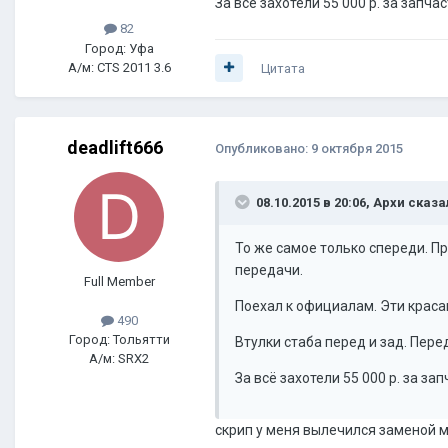
За всё захотели 55 000 р. за запча
82
Город: Уфа
А/м: CTS 2011 3.6
Цитата
deadlift666
Опубликовано:
9 октября 2015
08.10.2015 в 20:06, Архи сказа
То же самое только спереди. П
передачи.
Full Member
Поехал к официалам. Эти краса
490
Город: Тольятти
Втулки стаба перед и зад. Пер
А/м: SRX2
За всё захотели 55 000 р. за за
скрип у меня вылечился заменой м