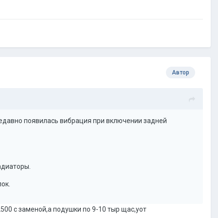
.
Автор
недавно появилась вибрация при включении задней
адиаторы.
лок.
00 с заменой,а подушки по 9-10 тыр щас,уот