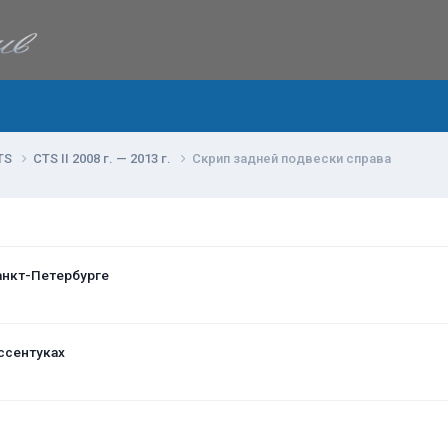
TS
CTS II 2008 г. — 2013 г.
Скрип задней подвески справа
анкт-Петербурге
ссентуках