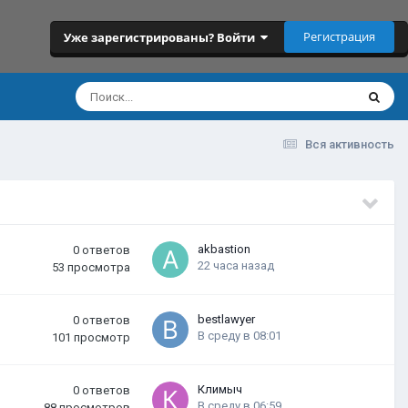
Регистрация
Уже зарегистрированы? Войти
Вся активность
akbastion
0
ответов
22 часа назад
53
просмотра
bestlawyer
0
ответов
В среду в 08:01
101
просмотр
Климыч
0
ответов
В среду в 06:59
88
просмотров