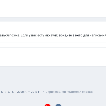
ься позже. Если у вас есть аккаунт,
войдите в него
для написания
TS
CTS II 2008 г. — 2013 г.
Скрип задней подвески справа