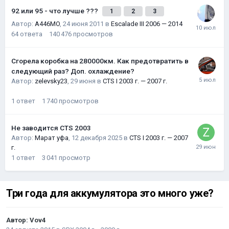
92 или 95 - что лучше ???
1
2
3
Автор:
A446MO
,
24 июня 2011
в
Escalade III 2006 — 2014
64
ответа
140 476
просмотров
Сгорела коробка на 280000км. Как предотвратить в
следующий раз? Доп. охлаждение?
Автор:
zelevsky23
,
29 июня
в
CTS I 2003 г. — 2007 г.
1
ответ
1 740
просмотров
Не заводится CTS 2003
Автор:
Марат уфа
,
12 декабря 2025
в
CTS I 2003 г. — 2007
г.
1
ответ
3 041
просмотр
Три года для аккумулятора это много уже?
Автор:
Vov4