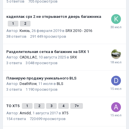
5
ответов
705
просмотров
кадиллак срх 2 не открывается дверь багажника
1
2
Автор:
Князь
,
26 февраля 2019
в
SRX 2010 - 2016
38
ответов
291 449
просмотров
Разделительная сетка в багажник на SRX 1
Автор:
CADILLAC
,
10 августа 2025
в
SRX
3
ответа
3 048
просмотров
Планирую продажу уникального BLS
Автор:
DeathRow
,
11 июля
в
BLS
3
ответа
1 190
просмотров
ТО XT5
1
2
3
4
7
Автор:
Amidd
,
1 августа 2017
в
XT5
154
ответа
720 699
просмотров