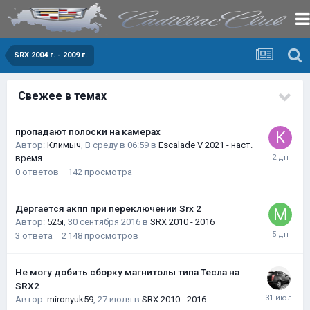
SRX 2004 г. - 2009 г.
Свежее в темах
пропадают полоски на камерах
Автор:
Климыч
,
В среду в 06:59
в
Escalade V 2021 - наст.
время
0
ответов
142
просмотра
Дергается акпп при переключении Srx 2
Автор:
525i
,
30 сентября 2016
в
SRX 2010 - 2016
3
ответа
2 148
просмотров
Не могу добить сборку магнитолы типа Тесла на
SRX2
Автор:
mironyuk59
,
27 июля
в
SRX 2010 - 2016