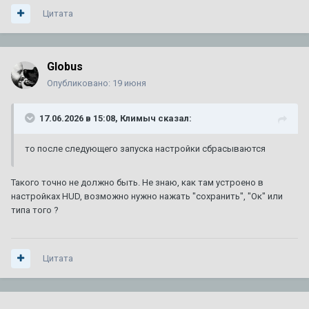
Цитата
ТО XT5
1
2
3
4
7
Автор:
Amidd
,
1 августа 2017
в
XT5
154
ответа
721 101
просмотр
Globus
Опубликовано:
19 июня
92 или 95 - что лучше ???
1
2
3
17.06.2026 в 15:08,
Климыч
сказал:
Автор:
A446MO
,
24 июня 2011
в
Escalade III 2006 — 2014
64
ответа
140 538
просмотров
то после следующего запуска настройки сбрасываются
Сгорела коробка на 280000км. Как предотвратить в
Такого точно не должно быть. Не знаю, как там устроено в
следующий раз? Доп. охлаждение?
настройках HUD, возможно нужно нажать "сохранить", "Ок" или
Автор:
zelevsky23
,
29 июня
в
CTS I 2003 г. — 2007 г.
типа того ?
1
ответ
1 759
просмотров
Цитата