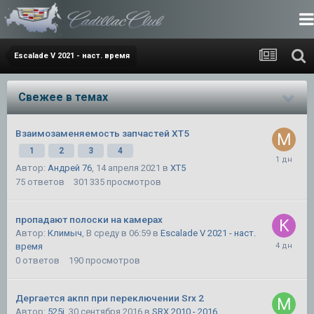
Escalade V 2021 - наст. время
Свежее в темах
Взаимозаменяемость запчастей XT5
1
2
3
4
Автор:
Андрей 76
,
14 апреля 2021
в
XT5
75
ответов
301 335
просмотров
пропадают полоски на камерах
Автор:
Климыч
,
В среду в 06:59
в
Escalade V 2021 - наст.
время
0
ответов
190
просмотров
Дергается акпп при переключении Srx 2
Автор:
525i
,
30 сентября 2016
в
SRX 2010 - 2016