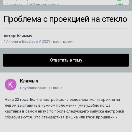
3
ответа
2 207
просмотров
Проблема с проекцией на стекло
Не могу добить сборку магнитолы типа Тесла на
SRX2
Автор:
mironyuk59
,
27 июля
в
SRX 2010 - 2016
Автор:
Климыч
5
ответов
762
просмотра
17 июня
в
Escalade V 2021 - наст. время
кадиллак срх 2 не открывается дверь багажника
Ответить в тему
1
2
Автор:
Князь
,
26 февраля 2019
в
SRX 2010 - 2016
38
ответов
292 099
просмотров
Климыч
Опубликовано:
17 июня
Разделительная сетка в багажник на SRX 1
Автор:
CADILLAC
,
10 августа 2025
в
SRX
Авто 22 года. Если в настройках на основном мониторе или на
3
ответа
3 075
просмотров
левом выставить в нужном положении (мне удобно когда
картинка в самом низу ) то после следующего запуска настройки
сбрасываются. Это стандартная фишка или глюк прошивки ?
Планирую продажу уникального BLS
Автор:
DeathRow
,
11 июля
в
BLS
3
ответа
1 220
просмотров