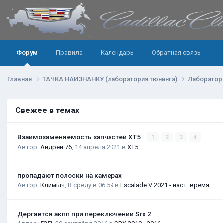
Форум
Правила
Календарь
Обратная связь
Главная
ТАЧКА НАИЗНАНКУ (лаборатория тюнинга)
Лаборатор
Свежее в темах
Взаимозаменяемость запчастей XT5
1
2
3
4
Автор:
Андрей 76
,
14 апреля 2021
в
XT5
пропадают полоски на камерах
Автор:
Климыч
,
В среду в 06:59
в
Escalade V 2021 - наст. время
Дергается акпп при переключении Srx 2