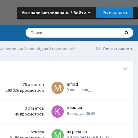
Регистрация
Уже зарегистрированы? Войти
4 поколения Эскалейд на 3 поколение?
Вся активность
mford
75
ответов
3 часа назад
293 026
просмотров
Климыч
0
ответов
В среду в 06:59
149
просмотров
mr.persona
3
ответа
В воскресенье в 17:06
2 159
просмотров