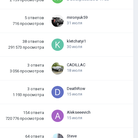
mironyuk59
5
ответов
31 июля
716
просмотров
kletchatyi1
38
ответов
30 июля
291 573
просмотра
CADILLAC
3
ответа
18 июля
3 056
просмотров
DeathRow
3
ответа
15 июля
1 193
просмотра
Alekseeevich
154
ответа
15 июля
720 776
просмотров
Steve
64
ответа