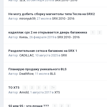
Автор:
525i
,
30 сентября 2016
в
SRX 2010 - 2016
Не могу добить сборку магнитолы типа Тесла на SRX2
Автор:
mironyuk59
,
27 июля
в
SRX 2010 - 2016
кадиллак срх 2 не открывается дверь багажника
1
2
Автор:
Князь
,
26 февраля 2019
в
SRX 2010 - 2016
Разделительная сетка в багажник на SRX 1
Автор:
CADILLAC
,
10 августа 2025
в
SRX
Планирую продажу уникального BLS
Автор:
DeathRow
,
11 июля
в
BLS
ТО XT5
1
2
3
4
7
Автор:
Amidd
,
1 августа 2017
в
XT5
92 или 95 - что лучше ???
1
2
3