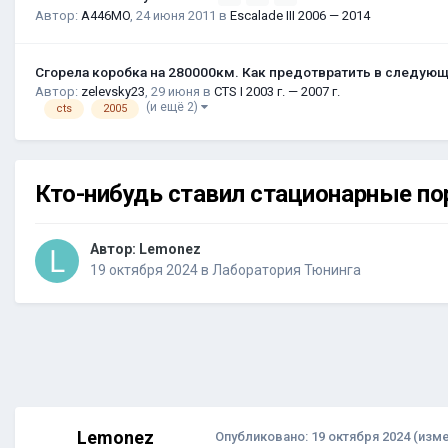
Автор:
A446MO
,
24 июня 2011
в
Escalade III 2006 — 2014
Сгорела коробка на 280000км. Как предотвратить в следую
Автор:
zelevsky23
,
29 июня
в
CTS I 2003 г. — 2007 г.
(и ещё 2)
cts
2005
Кто-нибудь ставил стационарные пор
Автор:
Lemonez
19 октября 2024
в
Лаборатория Тюнинга
Lemonez
Опубликовано:
19 октября 2024
(изм