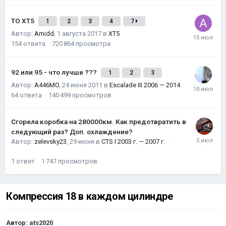
ТО XT5
1
2
3
4
7
Автор:
Amidd
,
1 августа 2017
в
XT5
154
ответа
720 864
просмотра
92 или 95 - что лучше ???
1
2
3
Автор:
A446MO
,
24 июня 2011
в
Escalade III 2006 — 2014
64
ответа
140 499
просмотров
Сгорела коробка на 280000км. Как предотвратить в
следующий раз? Доп. охлаждение?
Автор:
zelevsky23
,
29 июня
в
CTS I 2003 г. — 2007 г.
1
ответ
1 747
просмотров
Компрессия 18 в каждом цилиндре
Автор:
ats2020