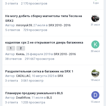
3
ответа
2 170
просмотров
Не могу добить сборку магнитолы типа Тесла на
SRX2
Автор:
mironyuk59
,
27 июля
в
SRX 2010 - 2016
5
ответов
729
просмотров
кадиллак срх 2 не открывается дверь багажника
1
2
Автор:
Князь
,
26 февраля 2019
в
SRX 2010 - 2016
38
ответов
291 667
просмотров
Разделительная сетка в багажник на SRX 1
Автор:
CADILLAC
,
10 августа 2025
в
SRX
3
ответа
3 061
просмотр
Планирую продажу уникального BLS
Автор:
DeathRow
,
11 июля
в
BLS
3
ответа
1 203
просмотра