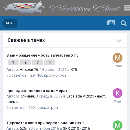
ATS
Свежее в темах
Взаимозаменяемость запчастей XT5
1
2
3
4
Автор:
Андрей 76
,
14 апреля 2021
в
XT5
75
ответов
294 160
просмотров
пропадают полоски на камерах
Автор:
Климыч
,
В среду в 06:59
в
Escalade V 2021 - наст.
время
0
ответов
159
просмотров
Дергается акпп при переключении Srx 2
Автор:
525i
,
30 сентября 2016
в
SRX 2010 - 2016