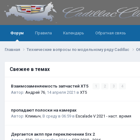
Форум
Правила
Календарь
Обратная связь
Главная
Технические вопросы по модельному ряду Cadillac
О
Свежее в темах
Взаимозаменяемость запчастей XT5
1
2
3
4
Автор:
Андрей 76
,
14 апреля 2021
в
XT5
пропадают полоски на камерах
Автор:
Климыч
,
В среду в 06:59
в
Escalade V 2021 - наст. время
Дергается акпп при переключении Srx 2