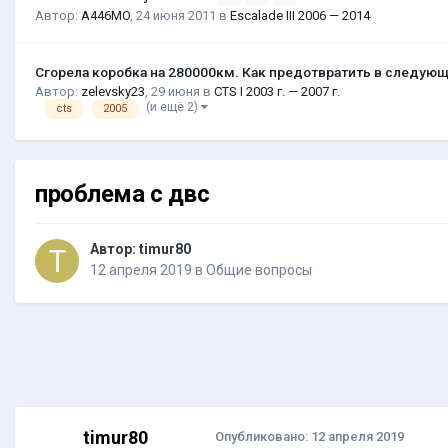
Автор:
A446MO
,
24 июня 2011
в
Escalade III 2006 — 2014
Сгорела коробка на 280000км. Как предотвратить в следую
Автор:
zelevsky23
,
29 июня
в
CTS I 2003 г. — 2007 г.
(и ещё 2)
cts
2005
проблема с двс
Автор:
timur80
12 апреля 2019
в
Общие вопросы
timur80
Опубликовано:
12 апреля 2019