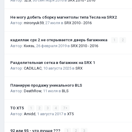
Автор:
525i
,
30 сентября 2016
в
SRX 2010 - 2016
Не могу добить сборку магнитолы типа Тесла на SRX2
Автор:
mironyuk59
,
27 июля
в
SRX 2010 - 2016
кадиллак срх 2 не открывается дверь багажника
1
2
Автор:
Князь
,
26 февраля 2019
в
SRX 2010 - 2016
Разделительная сетка в багажник на SRX 1
Автор:
CADILLAC
,
10 августа 2025
в
SRX
Планирую продажу уникального BLS
Автор:
DeathRow
,
11 июля
в
BLS
ТО XT5
1
2
3
4
7
Автор:
Amidd
,
1 августа 2017
в
XT5
92 или 95 - что лучше ???
1
2
3