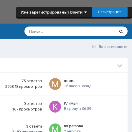
Регистрация
Уже зарегистрированы? Войти
Вся активность
mford
75
ответов
15 часов назад
295 048
просмотров
Климыч
0
ответов
В среду в 06:59
167
просмотров
mr.persona
3
ответа
2 августа
2 183
просмотра