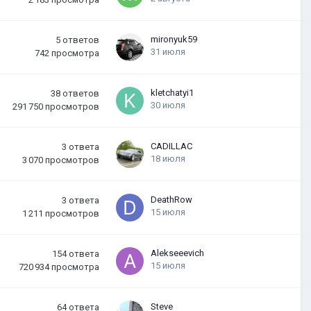
mironyuk59
5
ответов
31 июля
742
просмотра
kletchatyi1
38
ответов
30 июля
291 750
просмотров
CADILLAC
3
ответа
18 июля
3 070
просмотров
DeathRow
3
ответа
15 июля
1 211
просмотров
Alekseeevich
154
ответа
15 июля
720 934
просмотра
Steve
64
ответа