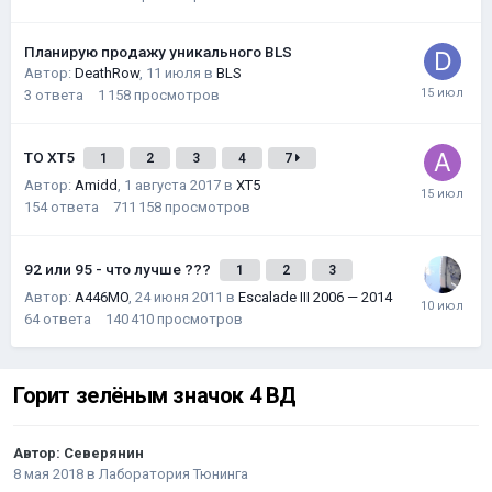
Планирую продажу уникального BLS
Автор:
DeathRow
,
11 июля
в
BLS
3
ответа
1 158
просмотров
ТО XT5
1
2
3
4
7
Автор:
Amidd
,
1 августа 2017
в
XT5
154
ответа
711 158
просмотров
92 или 95 - что лучше ???
1
2
3
Автор:
A446MO
,
24 июня 2011
в
Escalade III 2006 — 2014
64
ответа
140 410
просмотров
Горит зелёным значок 4 ВД
Автор:
Северянин
8 мая 2018
в
Лаборатория Тюнинга