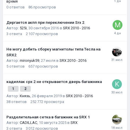
время
0
ответов
86
просмотров
Дергается акпп при переключении Srx 2
Автор:
525i
,
30 сентября 2016
в
SRX 2010 - 2016
3
ответа
2 107
просмотров
Не могу добить сборку магнитолы типа Тесла на
SRX2
Автор:
mironyuk59
,
27 июля
в
SRX 2010 - 2016
5
ответов
657
просмотров
кадиллак срх 2 не открывается дверь багажника
1
2
Автор:
Князь
,
26 февраля 2019
в
SRX 2010 - 2016
38
ответов
252 772
просмотра
Разделительная сетка в багажник на SRX 1
Автор:
CADILLAC
,
10 августа 2025
в
SRX
3
ответа
3 012
просмотров