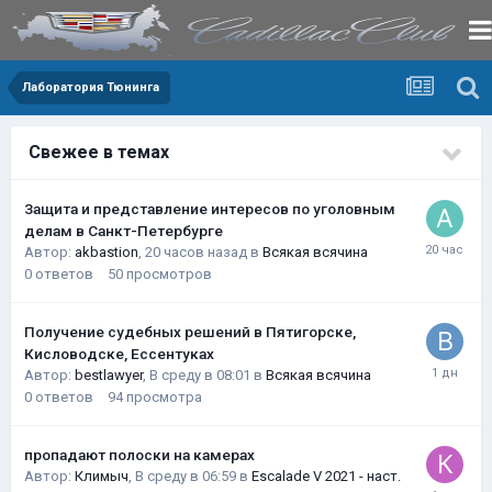
Лаборатория Тюнинга
Свежее в темах
Защита и представление интересов по уголовным
делам в Санкт-Петербурге
Автор:
akbastion
,
20 часов назад
в
Всякая всячина
0
ответов
50
просмотров
Получение судебных решений в Пятигорске,
Кисловодске, Ессентуках
Автор:
bestlawyer
,
В среду в 08:01
в
Всякая всячина
0
ответов
94
просмотра
пропадают полоски на камерах
Автор:
Климыч
,
В среду в 06:59
в
Escalade V 2021 - наст.