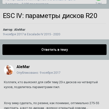
3
ответа
2 190
просмотров
ESC IV: параметры дисков R20
Не могу добить сборку магнитолы типа Тесла на
SRX2
Автор:
mironyuk59
,
27 июля
в
SRX 2010 - 2016
Автор:
AleMar
5
ответов
744
просмотра
9 ноября 2017
в
Escalade IV 2015 - 2020
кадиллак срх 2 не открывается дверь багажника
Ответить в тему
1
2
Автор:
Князь
,
26 февраля 2019
в
SRX 2010 - 2016
38
ответов
291 892
просмотра
AleMar
Опубликовано:
9 ноября 2017
Разделительная сетка в багажник на SRX 1
Автор:
CADILLAC
,
10 августа 2025
в
SRX
Коллеги, кто выяснял для себя тему 20-х дисков на четвертый
3
ответа
3 070
просмотров
кузов, поделитесь параметрами пжл.
Планирую продажу уникального BLS
Автор:
DeathRow
,
11 июля
в
BLS
Хочу зиму сделать, по резине, как понимаю, оптимально 275-55
3
ответа
1 213
просмотров
смотреть, а вот по дискам - вопрос открытый совсем...