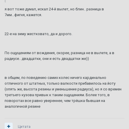
я вот тоже думал, искал 24-й вылет, но блин.. разница в
7мм...фигня, кажется.
22-е на зиму жестковато, да и дорого.
По ощущениям от вождения, скорее, разница не в вылете, а в
радиусе.. двадцатки, они и есть двадцатки же))
в общем, по поведению самих колес ничего кардинально
отличного от штатных, только валкости прибавилось на йоту
(опять же, высота резины и уменьшение радиуса), но я со времен
третьего кузова привык к таким ощущениям. Более того, в
поворотах все равно увереннее, чем трёшка бывшая на
аналогичной резине
Цитата