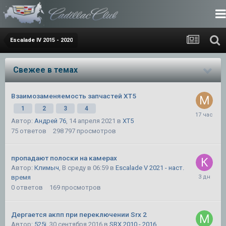
Escalade IV 2015 - 2020
Свежее в темах
Взаимозаменяемость запчастей XT5
1
2
3
4
Автор:
Андрей 76
,
14 апреля 2021
в
XT5
75
ответов
298 797
просмотров
пропадают полоски на камерах
Автор:
Климыч
,
В среду в 06:59
в
Escalade V 2021 - наст.
время
0
ответов
169
просмотров
Дергается акпп при переключении Srx 2
Автор:
525i
,
30 сентября 2016
в
SRX 2010 - 2016