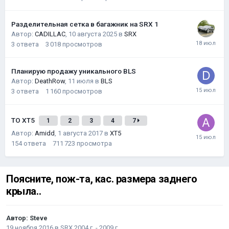
Разделительная сетка в багажник на SRX 1
Автор:
CADILLAC
,
10 августа 2025
в
SRX
3
ответа
3 018
просмотров
Планирую продажу уникального BLS
Автор:
DeathRow
,
11 июля
в
BLS
3
ответа
1 160
просмотров
ТО XT5
1
2
3
4
7
Автор:
Amidd
,
1 августа 2017
в
XT5
154
ответа
711 723
просмотра
Поясните, пож-та, кас. размера заднего
крыла..
Автор:
Steve
19 ноября 2016
в
SRX 2004 г. - 2009 г.