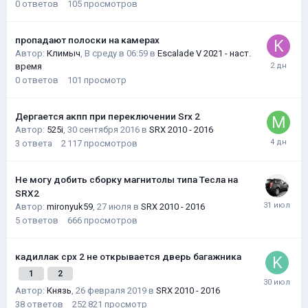
0
ответов
105
просмотров
пропадают полоски на камерах
Автор:
Климыч
,
В среду в 06:59
в
Escalade V 2021 - наст.
время
0
ответов
101
просмотр
Дергается акпп при переключении Srx 2
Автор:
525i
,
30 сентября 2016
в
SRX 2010 - 2016
3
ответа
2 117
просмотров
Не могу добить сборку магнитолы типа Тесла на
SRX2
Автор:
mironyuk59
,
27 июля
в
SRX 2010 - 2016
5
ответов
666
просмотров
кадиллак срх 2 не открывается дверь багажника
1
2
Автор:
Князь
,
26 февраля 2019
в
SRX 2010 - 2016
38
ответов
252 821
просмотр