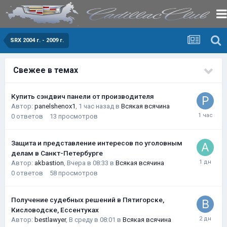
SRX 2004 г. - 2009 г.
Свежее в темах
Купить сэндвич панели от производителя
Автор:
panelshenox1
,
1 час назад
в
Всякая всячина
0
ответов
13
просмотров
Защита и представление интересов по уголовным
делам в Санкт-Петербурге
Автор:
akbastion
,
Вчера в 08:33
в
Всякая всячина
0
ответов
58
просмотров
Получение судебных решений в Пятигорске,
Кисловодске, Ессентуках
Автор:
bestlawyer
,
В среду в 08:01
в
Всякая всячина