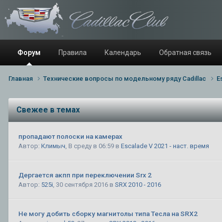
Форум
Правила
Календарь
Обратная связь
Главная
Технические вопросы по модельному ряду Cadillac
E
Свежее в темах
пропадают полоски на камерах
Автор:
Климыч
,
В среду в 06:59
в
Escalade V 2021 - наст. время
Дергается акпп при переключении Srx 2
Автор:
525i
,
30 сентября 2016
в
SRX 2010 - 2016
Не могу добить сборку магнитолы типа Тесла на SRX2