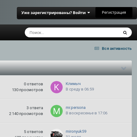
Регистрация
Уже зарегистрированы? Войти
Вся активность
Климыч
0
ответов
В среду в 06:59
130
просмотров
mr.persona
3
ответа
В воскресенье в 17:06
2 140
просмотров
mironyuk59
5
ответов
31 июля