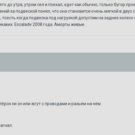
щий раз? Доп. охлаждение?
то до утра, утром сел и поехал, едет как обычно, только бугор пр
ий за подвеской понял, что она становится очень мягкой в двух сл
, тоесть когда подвеска под нагрузкой допустим на заднее колесо 
каких. Escalade 2008 года. Аморты живые.
тёрся ли он или жгут с проводами и разьём на нём.
агнал.