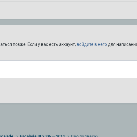
ю
ться позже. Если у вас есть аккаунт,
войдите в него
для написания
scalade
Escalade III 2006 — 2014
Про подвеску