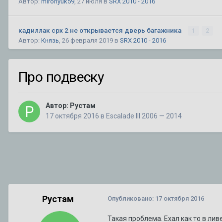
Автор:
mironyuk59
,
27 июля
в
SRX 2010 - 2016
кадиллак срх 2 не открывается дверь багажника
1
2
Автор:
Князь
,
26 февраля 2019
в
SRX 2010 - 2016
Разделительная сетка в багажник на SRX 1
Про подвеску
Автор:
CADILLAC
,
10 августа 2025
в
SRX
Автор:
Рустам
Планирую продажу уникального BLS
17 октября 2016
в
Escalade III 2006 — 2014
Автор:
DeathRow
,
11 июля
в
BLS
ТО XT5
1
2
3
4
7
Автор:
Amidd
,
1 августа 2017
в
XT5
92 или 95 - что лучше ???
1
2
3
Автор:
A446MO
,
24 июня 2011
в
Escalade III 2006 — 2014
Рустам
Опубликовано:
17 октября 2016
Такая проблема. Ехал как то в лив