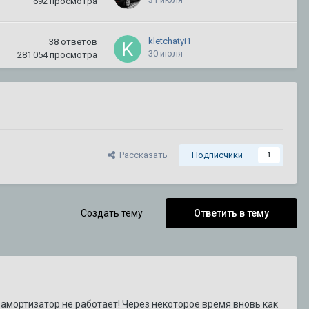
692
просмотра
kletchatyi1
38
ответов
30 июля
281 054
просмотра
CADILLAC
3
ответа
18 июля
3 040
просмотров
DeathRow
3
ответа
Рассказать
Подписчики
1
15 июля
1 181
просмотр
Alekseeevich
154
ответа
Создать тему
Ответить в тему
15 июля
719 237
просмотров
Steve
64
ответа
10 июля
140 462
просмотра
ин амортизатор не работает! Через некоторое время вновь как