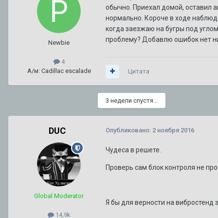
Сгорела коробка на 280000км. Как предотвратить в следую
обычно. Приехал домой, оставил ав
Автор:
zelevsky23
,
29 июня
в
CTS I 2003 г. — 2007 г.
нормально. Короче в ходе наблюден
(и ещё 2)
cts
2005
когда заезжаю на бугры под углом
проблему? Добавлю ошибок нет ни
Newbie
Не заводится CTS 2003
Автор:
Марат уфа
,
12 декабря 2025
в
CTS I 2003 г. — 2007 г.
4
А/м: Cadillac escalade
Цитата
3 недели спустя...
DUC
Опубликовано:
2 ноября 2016
Чудеса в решете.
Проверь сам блок контроля не про
Global Moderator
Я бы для верности на вибростенд з
14,9k