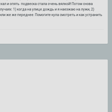
сандалет
1
ответ
оехал и опять подвеска стала очень вялкой! Потом снова
5 июля
1 735
просмотров
учаях: 1) когда на улице дождь и я наезжаю на лужи, 2)
или же же переднее. Помогите кула смотреть и как устранить
zelevsky23
1
ответ
29 июня
3 033
просмотра