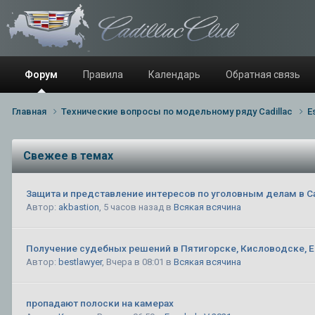
Форум
Правила
Календарь
Обратная связь
Главная
Технические вопросы по модельному ряду Cadillac
E
Свежее в темах
Защита и представление интересов по уголовным делам в С
Автор:
akbastion
,
5 часов назад
в
Всякая всячина
Получение судебных решений в Пятигорске, Кисловодске, Е
Автор:
bestlawyer
,
Вчера в 08:01
в
Всякая всячина
пропадают полоски на камерах