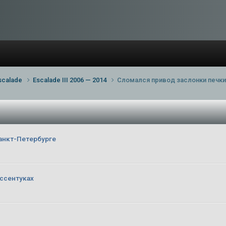
scalade
Escalade III 2006 — 2014
Сломался привод заслонки печки
анкт-Петербурге
ссентуках