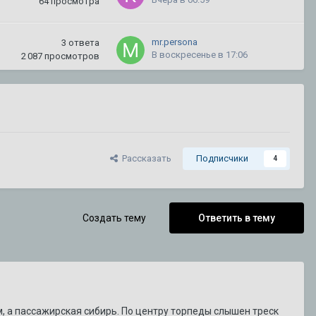
64
просмотра
mr.persona
3
ответа
В воскресенье в 17:06
2 087
просмотров
mironyuk59
5
ответов
31 июля
637
просмотров
kletchatyi1
38
ответов
Рассказать
Подписчики
4
30 июля
252 689
просмотров
CADILLAC
3
ответа
Создать тему
Ответить в тему
18 июля
3 000
просмотров
DeathRow
3
ответа
15 июля
1 146
просмотров
, а пассажирская сибирь. По центру торпеды слышен треск