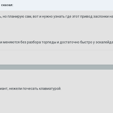
g сказал:
, но планирую сам, вот и нужно узнать где этот привод заслонки н
ни меняются без разбора торпеды и достаточно быстро у эскалейд
ант, нежели почесать клавиатурой.