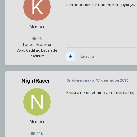
ТО XT5
1
2
3
4
7
шестеренок, не нашел инструкции 
Автор:
Amidd
,
1 августа 2017
в
XT5
92 или 95 - что лучше ???
1
2
3
Member
Автор:
A446MO
,
24 июня 2011
в
Escalade III 2006 — 2014
46
Город: Москва
А/м: Cadillac Escalade
Platinum
Цитата
NightRacer
Опубликовано:
17 сентября 2016
Если я не ошибаюсь, то безразбора
Member
2,1k