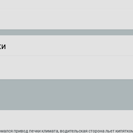
ки
мался привод печки климата, водительская сторона льет кипятком