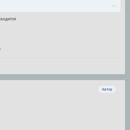
аходится
а
Автор