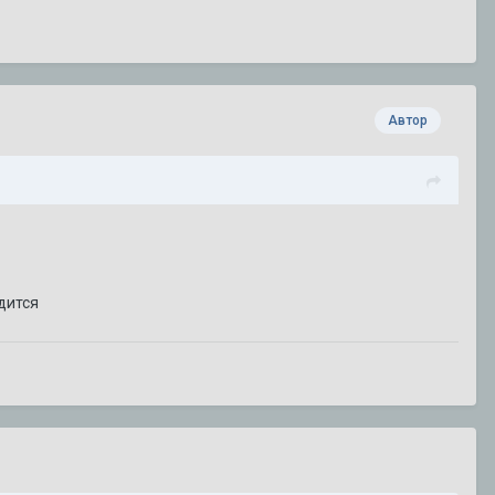
Автор
дится