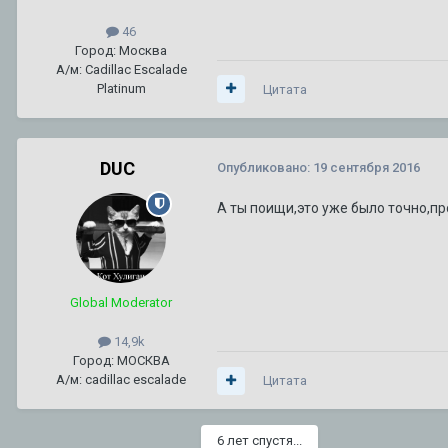
46
Город: Москва
А/м: Cadillac Escalade
Platinum
Цитата
DUC
Опубликовано:
19 сентября 2016
А ты поищи,это уже было точно,пр
Global Moderator
14,9k
Город: МОСКВА
А/м: cadillac escalade
Цитата
6 лет спустя...