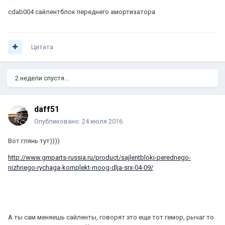
cdab004 сайлентблок переднего амортизатора
Цитата
2 недели спустя...
daff51
Опубликовано:
24 июля 2016
Вот глянь тут))))
http://www.gmparts-russia.ru/product/sajlentbloki-perednego-
nizhnego-rychaga-komplekt-moog-dlja-srx-04-09/
А ты сам меняешь сайленты, говорят это еще тот гемор, рычаг то