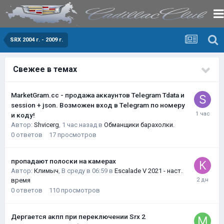
SRX 2004 г. - 2009 г.
Свежее в темах
MarketGram.cc - продажа аккаунтов Telegram Tdata и
session + json. Возможен вход в Telegram по номеру
и коду!
Автор:
Shvicerg
,
1 час назад
в
Обманщики барахолки.
0
ответов
17
просмотров
пропадают полоски на камерах
Автор:
Климыч
,
В среду в 06:59
в
Escalade V 2021 - наст.
время
0
ответов
110
просмотров
Дергается акпп при переключении Srx 2