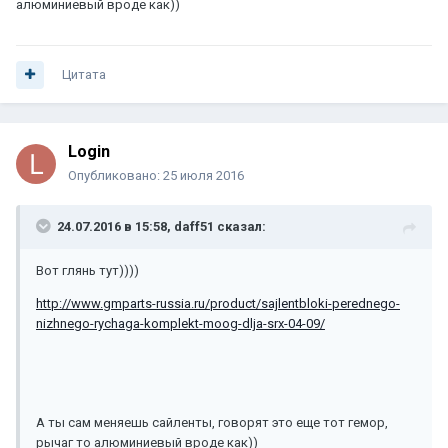
алюминиевый вроде как))
Цитата
Login
Опубликовано:
25 июля 2016
24.07.2016 в 15:58, daff51 сказал:
Вот глянь тут))))
http://www.gmparts-russia.ru/product/sajlentbloki-perednego-
nizhnego-rychaga-komplekt-moog-dlja-srx-04-09/
А ты сам меняешь сайленты, говорят это еще тот гемор,
рычаг то алюминиевый вроде как))