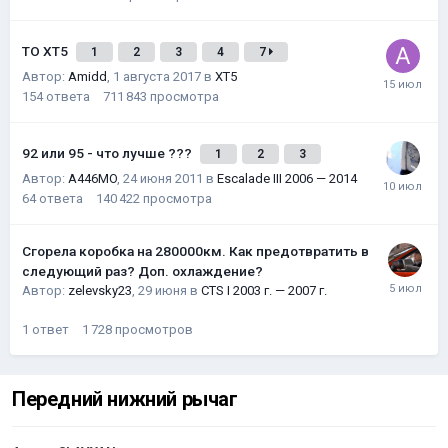
ТО XT5
1
2
3
4
7
Автор:
Amidd
,
1 августа 2017
в
XT5
154
ответа
711 843
просмотра
92 или 95 - что лучше ???
1
2
3
Автор:
A446MO
,
24 июня 2011
в
Escalade III 2006 — 2014
64
ответа
140 422
просмотра
Сгорела коробка на 280000км. Как предотвратить в
следующий раз? Доп. охлаждение?
Автор:
zelevsky23
,
29 июня
в
CTS I 2003 г. — 2007 г.
1
ответ
1 728
просмотров
Передний нижний рычаг