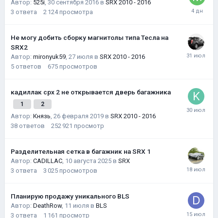
Автор:
525i
,
30 сентября 2016
в
SRX 2010 - 2016
3
ответа
2 124
просмотра
Не могу добить сборку магнитолы типа Тесла на
SRX2
Автор:
mironyuk59
,
27 июля
в
SRX 2010 - 2016
5
ответов
675
просмотров
кадиллак срх 2 не открывается дверь багажника
1
2
Автор:
Князь
,
26 февраля 2019
в
SRX 2010 - 2016
38
ответов
252 921
просмотр
Разделительная сетка в багажник на SRX 1
Автор:
CADILLAC
,
10 августа 2025
в
SRX
3
ответа
3 025
просмотров
Планирую продажу уникального BLS
Автор:
DeathRow
,
11 июля
в
BLS
3
ответа
1 161
просмотр