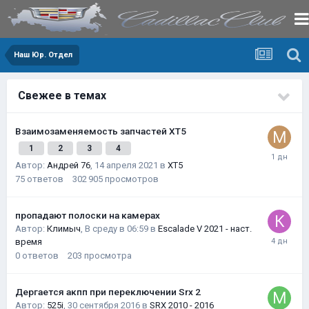
Наш Юр. Отдел
Свежее в темах
Взаимозаменяемость запчастей XT5
1
2
3
4
Автор:
Андрей 76
,
14 апреля 2021
в
XT5
75
ответов
302 905
просмотров
пропадают полоски на камерах
Автор:
Климыч
,
В среду в 06:59
в
Escalade V 2021 - наст.
время
0
ответов
203
просмотра
Дергается акпп при переключении Srx 2
Автор:
525i
,
30 сентября 2016
в
SRX 2010 - 2016