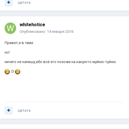
Цитата
whitehotice
Опубликовано:
14 января 2016
Привет,я в теме
но!
ничего не напишу,ибо всё это похоже на какуюто муйню-туйню
:D
Цитата