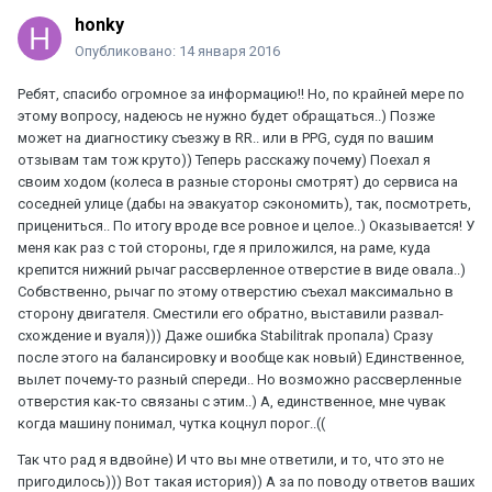
honky
Опубликовано:
14 января 2016
Ребят, спасибо огромное за информацию!! Но, по крайней мере по
этому вопросу, надеюсь не нужно будет обращаться..) Позже
может на диагностику съезжу в RR.. или в PPG, судя по вашим
отзывам там тож круто)) Теперь расскажу почему) Поехал я
своим ходом (колеса в разные стороны смотрят) до сервиса на
соседней улице (дабы на эвакуатор сэкономить), так, посмотреть,
прицениться.. По итогу вроде все ровное и целое..) Оказывается! У
меня как раз с той стороны, где я приложился, на раме, куда
крепится нижний рычаг рассверленное отверстие в виде овала..)
Собвственно, рычаг по этому отверстию съехал максимально в
сторону двигателя. Сместили его обратно, выставили развал-
схождение и вуаля))) Даже ошибка Stabilitrak пропала) Сразу
после этого на балансировку и вообще как новый) Единственное,
вылет почему-то разный спереди.. Но возможно рассверленные
отверстия как-то связаны с этим..) А, единственное, мне чувак
когда машину понимал, чутка коцнул порог..((
Так что рад я вдвойне) И что вы мне ответили, и то, что это не
пригодилось))) Вот такая история)) А за по поводу ответов ваших