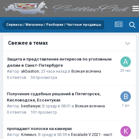
Сервисы / Магазины / Разборки / Частные продавцы
Свежее в темах
Защита и представление интересов по уголовным
делам в Санкт-Петербурге
Автор:
akbastion
,
23 часа назад
в
Всякая всячина
0
ответов
54
просмотра
Получение судебных решений в Пятигорске,
Кисловодске, Ессентуках
Автор:
bestlawyer
,
В среду в 08:01
в
Всякая всячина
0
ответов
101
просмотр
пропадают полоски на камерах
Автор:
Климыч
,
В среду в 06:59
в
Escalade V 2021 - наст.