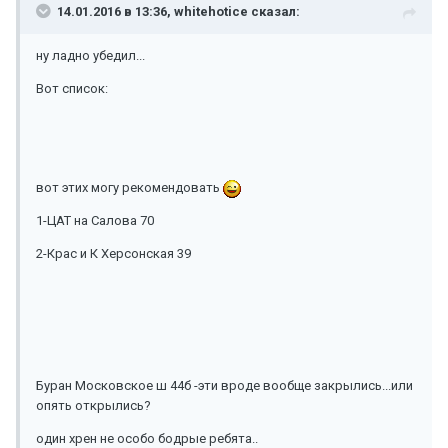
14.01.2016 в 13:36, whitehotice сказал:
ну ладно убедил...
Вот список:
вот этих могу рекомендовать
1-ЦАТ на Салова 70
2-Крас и К Херсонская 39
Буран Московское ш 44б -эти вроде вообще закрылись...или
опять открылись?
один хрен не особо бодрые ребята..