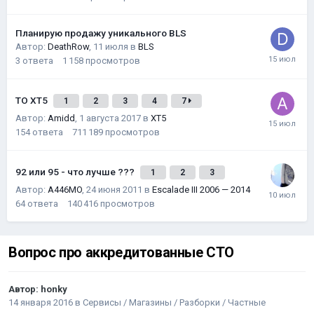
Планирую продажу уникального BLS
Автор:
DeathRow
,
11 июля
в
BLS
3
ответа
1 158
просмотров
ТО XT5
1
2
3
4
7
Автор:
Amidd
,
1 августа 2017
в
XT5
154
ответа
711 189
просмотров
92 или 95 - что лучше ???
1
2
3
Автор:
A446MO
,
24 июня 2011
в
Escalade III 2006 — 2014
64
ответа
140 416
просмотров
Вопрос про аккредитованные СТО
Автор:
honky
14 января 2016
в
Сервисы / Магазины / Разборки / Частные