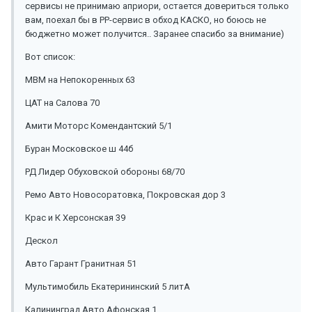
сервисы не принимаю априори, остается довериться только
вам, поехал бы в РР-сервис в обход КАСКО, но боюсь не
бюджетно может получится.. Заранее спасибо за внимание)
Вот список:
МВМ на Непокоренных 63
ЦАТ на Салова 70
Амити Моторс Комендантский 5/1
Буран Московское ш 44б
РД Лидер Обуховской обороны 68/70
Ремо Авто Новосоратовка, Покровская дор 3
Крас и К Херсонская 39
Дескол
Авто Гарант Гранитная 51
Мультимобиль Екатерининский 5 литА
Калининград Авто Афонская 1