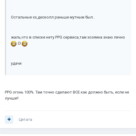
Остальные хз,десколл раньше мутным был..
жаль,что в списке нету PPG сервиса,там хозяина знаю лично
:D
удачи
PPG огонь 100%. Там точно сделают ВСЕ как должно быть, если не
лучше!!
Цитата