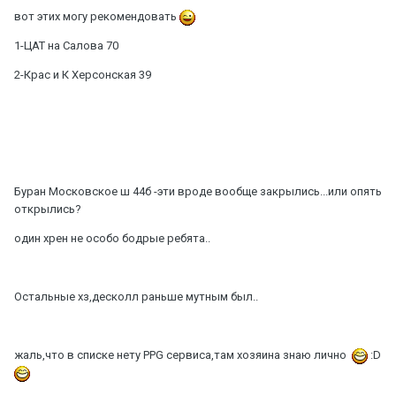
вот этих могу рекомендовать
1-ЦАТ на Салова 70
2-Крас и К Херсонская 39
Буран Московское ш 44б -эти вроде вообще закрылись...или опять
открылись?
один хрен не особо бодрые ребята..
Остальные хз,десколл раньше мутным был..
жаль,что в списке нету PPG сервиса,там хозяина знаю лично
:D