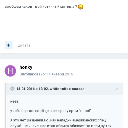
вообщем каков твой истинный мотив,а ?
Цитата
honky
Опубликовано:
14 января 2016
14.01.2016 в 13:02, whitehotice сказал:
неее.
у тебя первое сообщение и сразу прям "в лоб"..
я это чёт разцениваю ,как нападки американских спец
служб.. не иначе..нас итак обамка обижает во всём,ну так