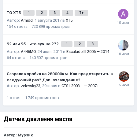
ТО XT5
1
2
3
4
7
Автор:
Amidd
,
1 августа 2017
в
XT5
154
ответа
720 898
просмотров
92 или 95 - что лучше ???
1
2
3
Автор:
A446MO
,
24 июня 2011
в
Escalade III 2006 — 2014
64
ответа
140 507
просмотров
Сгорела коробка на 280000км. Как предотвратить в
следующий раз? Доп. охлаждение?
Автор:
zelevsky23
,
29 июня
в
CTS I 2003 г. — 2007 г.
1
ответ
1 749
просмотров
Датчик давления масла
Автор:
Мурзик