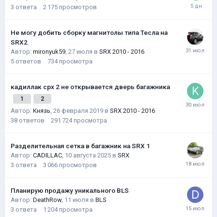
3
ответа
2 175
просмотров
Не могу добить сборку магнитолы типа Тесла на
SRX2
Автор:
mironyuk59
,
27 июля
в
SRX 2010 - 2016
5
ответов
734
просмотра
кадиллак срх 2 не открывается дверь багажника
1
2
Автор:
Князь
,
26 февраля 2019
в
SRX 2010 - 2016
38
ответов
291 724
просмотра
Разделительная сетка в багажник на SRX 1
Автор:
CADILLAC
,
10 августа 2025
в
SRX
3
ответа
3 066
просмотров
Планирую продажу уникального BLS
Автор:
DeathRow
,
11 июля
в
BLS
3
ответа
1 204
просмотра