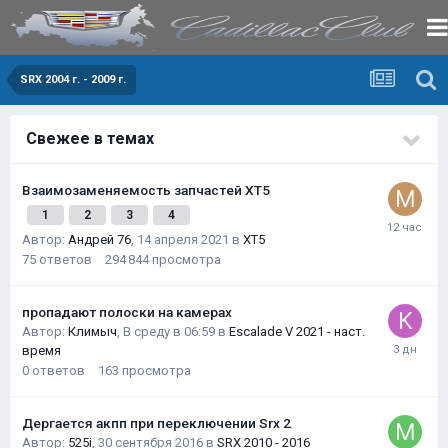
SRX 2004 г. - 2009 г.
Свежее в темах
Взаимозаменяемость запчастей XT5
1
2
3
4
Автор:
Андрей 76
,
14 апреля 2021
в
XT5
75
ответов
294 844
просмотра
пропадают полоски на камерах
Автор:
Климыч
,
В среду в 06:59
в
Escalade V 2021 - наст.
время
0
ответов
163
просмотра
Дергается акпп при переключении Srx 2
Автор:
525i
,
30 сентября 2016
в
SRX 2010 - 2016