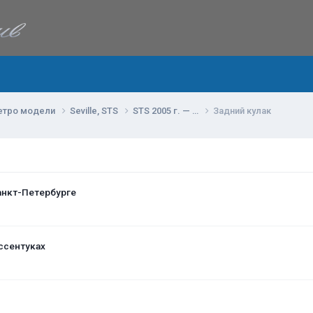
етро модели
Seville, STS
STS 2005 г. — …
Задний кулак
анкт-Петербурге
ссентуках