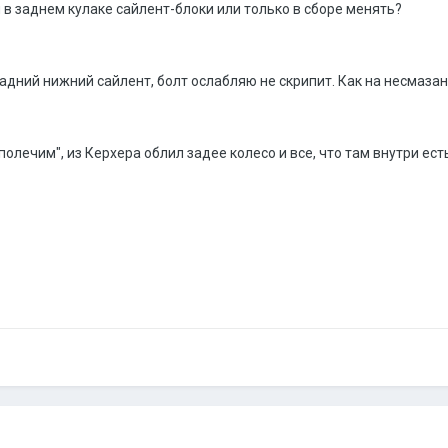
 в заднем кулаке сайлент-блоки или только в сборе менять?
адний нижний сайлент, болт ослабляю не скрипит. Как на несмазанн
 полечим", из Керхера облил задее колесо и все, что там внутри ес