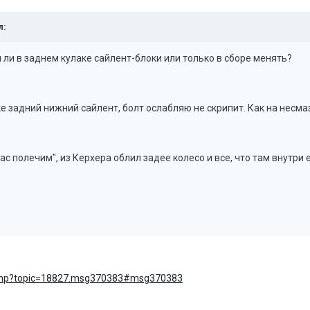
л:
 ли в заднем кулаке сайлент-блоки или только в сборе менять?
е задний нижний сайлент, болт ослабляю не скрипит. Как на несмаз
щас полечим", из Керхера облил задее колесо и все, что там внутри 
ex.php?topic=18827.msg370383#msg370383