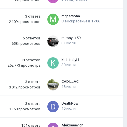
mr.persona
3
ответа
В воскресенье в 17:06
2 109
просмотров
mironyuk59
5
ответов
31 июля
658
просмотров
kletchatyi1
38
ответов
30 июля
252 773
просмотра
CADILLAC
3
ответа
18 июля
3 012
просмотров
DeathRow
3
ответа
15 июля
1 158
просмотров
Alekseeevich
154
ответа