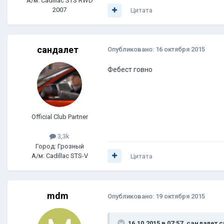
А/м: Cadillac STS RWD
2007
Цитата
сандалет
Опубликовано:
16 октября 2015
Фебест говно
Official Club Partner
3,3k
Город: Грозный
А/м: Cadillac STS-V
Цитата
mdm
Опубликовано:
19 октября 2015
16.10.2015 в 07:57, сандалет 