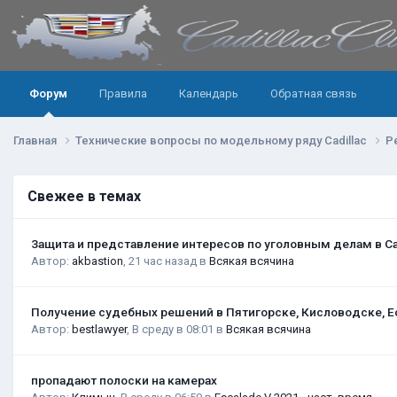
Форум
Правила
Календарь
Обратная связь
Главная
Технические вопросы по модельному ряду Cadillac
Р
Свежее в темах
Защита и представление интересов по уголовным делам в С
Автор:
akbastion
,
21 час назад
в
Всякая всячина
Получение судебных решений в Пятигорске, Кисловодске, Е
Автор:
bestlawyer
,
В среду в 08:01
в
Всякая всячина
пропадают полоски на камерах