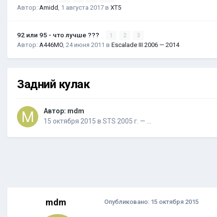
Автор:
Amidd
,
1 августа 2017
в
XT5
92 или 95 - что лучше ???
1
2
3
Автор:
A446MO
,
24 июня 2011
в
Escalade III 2006 — 2014
Задний кулак
Автор:
mdm
15 октября 2015
в
STS 2005 г. — …
mdm
Опубликовано:
15 октября 2015