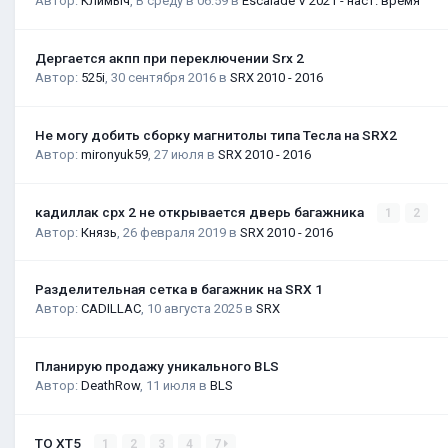
Автор:
Климыч
,
В среду в 06:59
в
Escalade V 2021 - наст. время
Дергается акпп при переключении Srx 2
Автор:
525i
,
30 сентября 2016
в
SRX 2010 - 2016
Не могу добить сборку магнитолы типа Тесла на SRX2
Автор:
mironyuk59
,
27 июля
в
SRX 2010 - 2016
кадиллак срх 2 не открывается дверь багажника
1
2
Автор:
Князь
,
26 февраля 2019
в
SRX 2010 - 2016
Разделительная сетка в багажник на SRX 1
Автор:
CADILLAC
,
10 августа 2025
в
SRX
Планирую продажу уникального BLS
Автор:
DeathRow
,
11 июля
в
BLS
ТО XT5
1
2
3
4
7