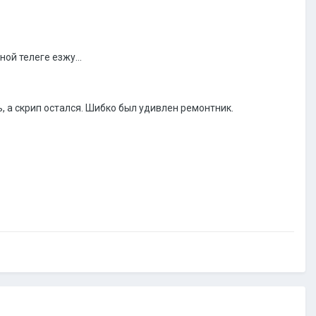
ой телеге езжу...
ть, а скрип остался. Шибко был удивлен ремонтник.