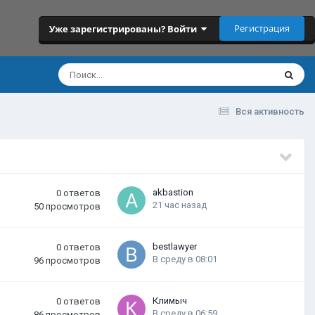
Регистрация
Уже зарегистрированы? Войти
Вся активность
akbastion
0
ответов
21 час назад
50
просмотров
bestlawyer
0
ответов
В среду в 08:01
96
просмотров
Климыч
0
ответов
В среду в 06:59
86
просмотров