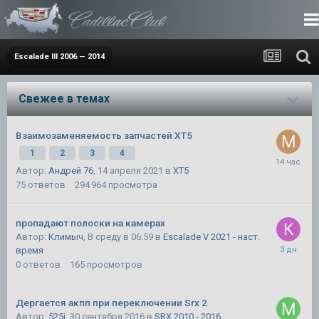
Escalade III 2006 — 2014
Свежее в темах
Взаимозаменяемость запчастей XT5
1
2
3
4
Автор:
Андрей 76
,
14 апреля 2021
в
XT5
75
ответов
294 964
просмотра
пропадают полоски на камерах
Автор:
Климыч
,
В среду в 06:59
в
Escalade V 2021 - наст.
время
0
ответов
165
просмотров
Дергается акпп при переключении Srx 2
Автор:
525i
,
30 сентября 2016
в
SRX 2010 - 2016