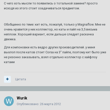
С чего хоть мысли то появились о тотальной замене? просто
исходя из этого стоит озадачиваться предметом.
Обобщенно по теме: кит есть, пожалуй, только у Magnaflow. Мне не
очень нравится у них коллектор, но каты и пайп на 3,5 весьма
неплохи. Хороший вариант, если дальше следует раскачка
движка.
Для компоновки есть ведро других производителей. у меня
выхлоп после катов стоит Corsa на 3" пайпе, поэтому кит было уже
не резонно заказывать, взял отдельно коллектор с хайфлоу
катами
Цитата
Wurik
Опубликовано:
26 марта 2012