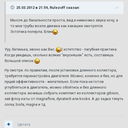
25.03.2012 в 21:59, Rulezoff сказал:
Мысля до банальности проста, вид и немножко звука хочу, а
то мои трубы возле движка как какашки смотрятся.
Эстэтика поперла. Блин
Ууу, батенька, эвоно как Вас..
) эстетство - пагубная практика.
Когда увидишь, сколько всяких "вкусняшек" есть, составишь
большой список
Ну смотри. по правилам, после установки длинного колектора,
требуется перенастройка двигателя. Можно, конечно и без, но для
пущей эффективности - желательно. Если пока не готов
углубляться в двигатель, можно обойтись и без длинного
коллектора. можешь собрать комплект из коллекторов gibson,
хай флоу каты от magnaflow, dynatech или kooks. А до задка тянуть
corsa, borla, magna и тд.
Цитата