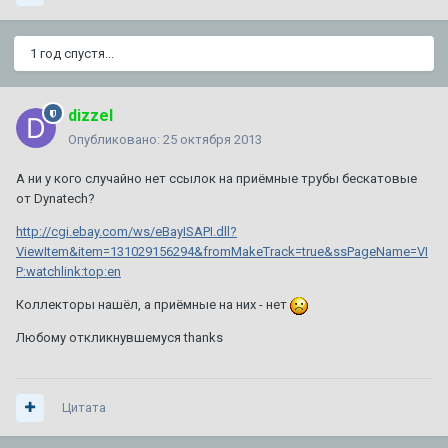
1 год спустя...
dizzel
Опубликовано:
25 октября 2013
А ни у кого случайно нет ссылок на приёмные трубы бескатовые
от Dynatech?
http://cgi.ebay.com/ws/eBayISAPI.dll?
ViewItem&item=131029156294&fromMakeTrack=true&ssPageName=VI
P:watchlink:top:en
Коллекторы нашёл, а приёмные на них - нет
Любому откликнувшемуся thanks
Цитата